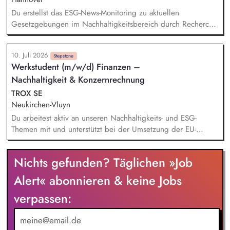
Du erstellst das ESG-News-Monitoring zu aktuellen
Gesetzgebungen im Nachhaltigkeitsbereich durch Recherche
verschiedener Datenbanken. Du unterstützt bei der Planung
und Umsetzung von aktuellen Nachhaltigkeitsprojekten und -
10. Juli 2026
Maßnahmen auf Unternehmensebene. Du übernimmst
Stepstone
Werkstudent (m/w/d) Finanzen –
Aufgaben in unseren vielfältigen Themenfeldern, u.a.
Nachhaltigkeit & Konzernrechnung
Kreislaufwirtschaft, Aktive Mobilität, Soziale Nachhaltigkeit,
Nachhaltigkeitskommunikation. Du bist in die Erstellung des
TROX SE
Nachhaltigkeitsberichts und die Erhebung entsprechender
Neukirchen-Vluyn
Kennzahlen (insb. CO2-Bilanz) eingebunden.
Du arbeitest aktiv an unseren Nachhaltigkeits- und ESG-
Themen mit und unterstützt bei der Umsetzung der EU-
Taxonomie. Du analysierst Nachhaltigkeitsdaten, bereitest
diese auf und leistest damit einen wichtigen Beitrag zum
Nichts gefunden? Täglichen »Job
Konzernreporting. Du erstellst aussagekräftige Präsentationen
für das Finanzreporting. Du wirkst bei der Einführung einer
Alert« abonnieren & keine Jobs
modernen Business-Intelligence-Lösung (BI) zur
verpassen:
Digitalisierung unseres Nachhaltigkeitsreportings mit.