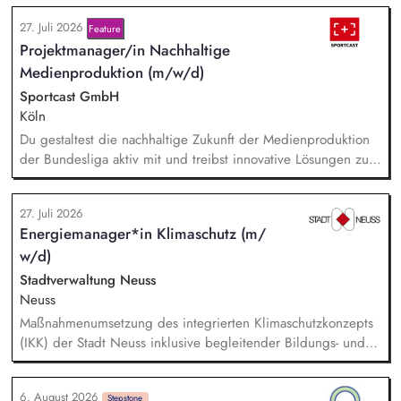
27. Juli 2026
Feature
Projektmanager/in Nachhaltige
Medienproduktion (m/w/d)
Sportcast GmbH
Köln
Du gestaltest die nachhaltige Zukunft der Medienproduktion
der Bundesliga aktiv mit und treibst innovative Lösungen zur
Reduzierung von Emissionen voran. Dein Fokus liegt auf der
Evaluierung von Reduktionspotentialen von TV-
27. Juli 2026
Produktionskonzepten hinsichtlich Co2e-Fußabdruck,
Energiemanager*in Klimaschutz (m/
Durchführung einer Machbarkeitsstudie zur emissionsfreien
w/d)
USV-Stromversorgung sowie der Koordination interner und
externer Stakeholder.
Stadtverwaltung Neuss
Neuss
Maßnahmenumsetzung des integrierten Klimaschutzkonzepts
(IKK) der Stadt Neuss inklusive begleitender Bildungs- und
Öffentlichkeitsarbeit sowie Fortschreibung des IKK.
Monitoring und Berichterstattung zu den ca. 60 städtischen
6. August 2026
Stepstone