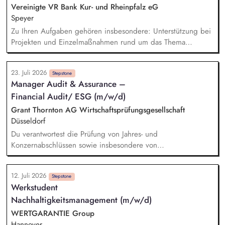
inklusive Monitoring kritischer Rohstoffe, Kapazitäten,
Vereinigte VR Bank Kur- und Rheinpfalz eG
Transportwege und Markttrends.
Speyer
Zu Ihren Aufgaben gehören insbesondere: Unterstützung bei
Projekten und Einzelmaßnahmen rund um das Thema
Nachhaltigkeit, Mitarbeit bei der Umsetzung regulatorischer
Nachhaltigkeitsanforderungen, Unterstützung bei der
23. Juli 2026
Erstellung des Nachhaltigkeitsberichts sowie der Klimabilanz,
Stepstone
Manager Audit & Assurance –
Recherche, Aufbereitung und Analyse aktueller
Financial Audit/ ESG (m/w/d)
Nachhaltigkeitsthemen, Mitarbeit bei Aufgaben im ESG-
Risikomanagement, insbesondere bei fachlichen
Grant Thornton AG Wirtschaftsprüfungsgesellschaft
Ausarbeitungen und Analysen, Unterstützung bei der
Düsseldorf
Erstellung von Präsentationen, Auswertungen und
Du verantwortest die Prüfung von Jahres- und
Entscheidungsunterlagen
Konzernabschlüssen sowie insbesondere von
Nachhaltigkeitsberichten. Du berätst und betreust unsere
vielfältige, international ausgerichtete Mandantschaft bei der
12. Juli 2026
Implementierung von Prozessen und der Erstellung von
Stepstone
Werkstudent
Nachhaltigkeitsberichten. Du verantwortest prüfungsnahe
Nachhaltigkeitsmanagement (m/w/d)
Beratungsprojekte mit dem Schwerpunkt Nachhaltigkeit. Du
bringst Dein Fachwissen in nationalen und internationalen
WERTGARANTIE Group
(GT-)Gremien ein.
Hannover