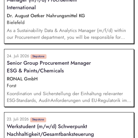
International
Dr. August Oetker Nahrungsmittel KG
Bielefeld
As a Sustainability Data & Analytics Manager (m/f/d) within
our Procurement department, you will be responsible for
managing sustainability-related data and translating
sustainability requirements into data, system, and reporting
24. Juli 2026
solutions. You will be responsible for the functional
Stepstone
Senior Group Procurement Manager
management of data across relevant IT systems and data
ESG & Paints/Chemicals
landscapes, including SAP MM/BW, CO₂ accounting tool,
Datasphere, Databricks, SRM, and Sedex, ensuring that
RONAL GmbH
sustainability-related procurement data are structured,
Forst
consistent, and readily available for use. You will further
Koordination und Sicherstellung der Einhaltung relevanter
develop meaningful reports and KPIs to steer international
ESG-Standards, Audit-Anforderungen und EU-Regulatorik im
sustainability activities in Procurement, e.g. regarding legal
Einkauf. Prüfung von Nachhaltigkeitsunterlagen, Zertifikaten
requirements and the implementation status of sustainability
und Audit-Ergebnissen. Aufbau und Weiterentwicklung von
standards across the supply chain.
23. Juli 2026
ESG-KPIs, Reportingstrukturen sowie Prozessen und
Stepstone
Werkstudent (m/w/d) Schwerpunkt
Systemen. Entwicklung und Umsetzung von Warengruppen-
Nachhaltigkeit/Gesamtbanksteuerung
und Lieferantenstrategien. Supply Chain Risikomanagement