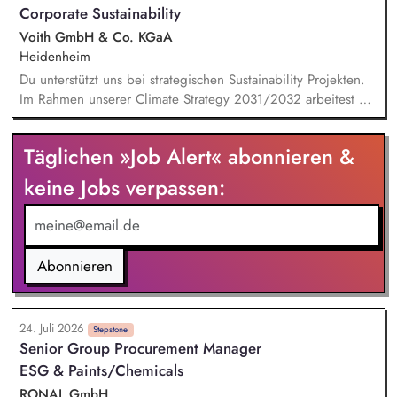
Corporate Sustainability
Implementierung von Treibhausgas-Reduktionspfaden.
Außerdem Anpassung und Implementierung eines auf
Voith GmbH & Co. KGaA
studentische Produktionen angepassten Green Producing.
Heidenheim
Du unterstützt uns bei strategischen Sustainability Projekten.
Im Rahmen unserer Climate Strategy 2031/2032 arbeitest Du
an möglichen CO2-Reduktionsmaßnahmen. Bei unserer Reise
auf dem Weg zur Corporate Sustainability Reporting-Directive
Täglichen »Job Alert« abonnieren &
(CSRD) der EU erarbeitest Du KPI-Analysen und unterstützt
bei dem Facelift unseres Sustainability Reportings. Dabei
keine Jobs verpassen:
übernimmst Du konkret Verantwortung als Teilprojektleiter. Du
bist ein fester Teil des Teams bei unternehmensweiten
Initiativen wie dem UN Global Compact und arbeitest aktiv
an den Sustainable Development Goals der Vereinten
Abonnieren
Nationen.
24. Juli 2026
Stepstone
Senior Group Procurement Manager
ESG & Paints/Chemicals
RONAL GmbH