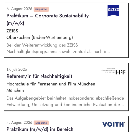
6. August 2026
Stepstone
Praktikum – Corporate Sustainability
(m/w/x)
ZEISS
Oberkochen (Baden-Württemberg)
Bei der Weiterentwicklung des ZEISS
Nachhaltigkeitsprogramms sowohl zentral als auch in
Zusammenarbeit mit den strategischen Geschäftseinheiten
unterstützen Bei der Nachhaltigkeitsberichterstattung
17. Juli 2026
unterstützen, einschließlich der Berücksichtigung gesetzlicher
Referent/in für Nachhaltigkeit
Anforderungen und unserer Klimastrategie nach anerkannten
Standards (z. B. CSRD, EU-Taxonomie, LKSG, CSDDD, SBTi).
Hochschule für Fernsehen und Film München
Recherchen und Analysen zu aktuellen Nachhaltigkeitsthemen
München
anfertigen Datenrecherchen und ggf. Daten-Modellierungen
Das Aufgabengebiet beinhaltet insbesondere: abschließende
durchführen Das Sustainability Team bei Unternehmensratings,
Entwicklung, Umsetzung und kontinuierliche Evaluation der
insbesondere CDP und EcoVadis, unterstützen
HFF-eigenen Nachhaltigkeitsstrategie, Begleitung,
Koordination und Umsetzung konkreter Projekte und
4. August 2026
Maßnahmen der Nachhaltigkeitsstrategie, Erstellung und
Stepstone
Praktikum (m/w/d) im Bereich
Koordination der THG-Bilanzierung sowie Entwicklung und