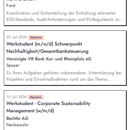
Forst
Koordination und Sicherstellung der Einhaltung relevanter
ESG-Standards, Audit-Anforderungen und EU-Regulatorik im
Einkauf. Prüfung von Nachhaltigkeitsunterlagen, Zertifikaten
und Audit-Ergebnissen. Aufbau und Weiterentwicklung von
23. Juli 2026
ESG-KPIs, Reportingstrukturen sowie Prozessen und
Stepstone
Werkstudent (m/w/d) Schwerpunkt
Systemen. Entwicklung und Umsetzung von Warengruppen-
Nachhaltigkeit/Gesamtbanksteuerung
und Lieferantenstrategien. Supply Chain Risikomanagement
inklusive Monitoring kritischer Rohstoffe, Kapazitäten,
Vereinigte VR Bank Kur- und Rheinpfalz eG
Transportwege und Markttrends.
Speyer
Zu Ihren Aufgaben gehören insbesondere: Unterstützung bei
Projekten und Einzelmaßnahmen rund um das Thema
Nachhaltigkeit, Mitarbeit bei der Umsetzung regulatorischer
Nachhaltigkeitsanforderungen, Unterstützung bei der
15. Juli 2026
Erstellung des Nachhaltigkeitsberichts sowie der Klimabilanz,
Stepstone
Werkstudent - Corporate Sustainability
Recherche, Aufbereitung und Analyse aktueller
Management (w/m/d)
Nachhaltigkeitsthemen, Mitarbeit bei Aufgaben im ESG-
Risikomanagement, insbesondere bei fachlichen
Bechtle AG
Ausarbeitungen und Analysen, Unterstützung bei der
Neckarsulm