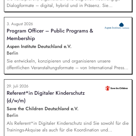
Dialogformate – digital, hybrid und in Präsenz. Sie
identifizieren aktuelle Entwicklungen in den Bereichen
Handel, Technologie, Geopolitik und wirtschaftliche
3. August 2026
Sicherheit und bereiten diese für Veranstaltungen,
Program Officer – Public Programs &
Hintergrundgespräche, Publikationen und politische
Membership
Diskussionen auf. Sie identifizieren und gewinnen
Referent*innen sowie Diskussionspartner aus Politik,
Aspen Institute Deutschland e.V.
Wirtschaft, Wissenschaft und Zivilgesellschaft.
Berlin
Sie entwickeln, konzipieren und organisieren unsere
öffentlichen Veranstaltungsformate – von International Press
Roundtables, Deep Dive Discussions und Aspen Fireside
Chats bis hin zu besonderen Formaten wie der Aspen
29. Juli 2026
Summer Party, der Aspen Gala und neuen
Referent*in Digitaler Kinderschutz
Veranstaltungsformaten. Sie identifizieren aktuelle politische
(d/w/m)
Themen und gewinnen hochrangige Referentinnen sowie
Diskussionspartnerinnen aus Politik, Wirtschaft, Wissenschaft,
Save the Children Deutschland e.V.
Medien und Zivilgesellschaft.
Berlin
Als Referent*in Digitaler Kinderschutz sind Sie sowohl für die
Trainings-Akquise als auch für die Koordination und