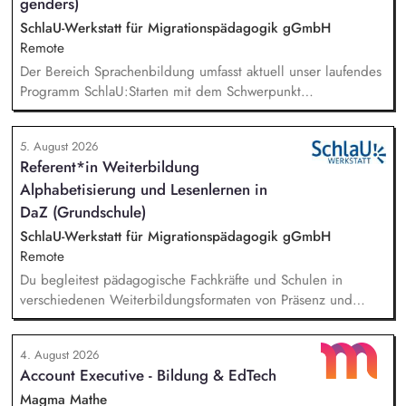
genders)
SchlaU-Werkstatt für Migrationspädagogik gGmbH
Remote
Der Bereich Sprachenbildung umfasst aktuell unser laufendes
Programm SchlaU:Starten mit dem Schwerpunkt
"Alphabetisierung in DaZ für die Grundschule" sowie
zukünftig weitere auf Unterrichtsmaterial bezogene Projekte
5. August 2026
mit den Schwerpunkten sprachensensibles und
Referent*in Weiterbildung
rassismuskritisches Deutschlernen von der Grundschule bis in
Alphabetisierung und Lesenlernen in
die Berufliche Bildung. Der Bereich Sprachenbildung
entwickelt in seinen Projekten dazu zielgruppengerechte und
DaZ (Grundschule)
innovative Unterrichtsmaterialien und begleitet pädagogische
SchlaU-Werkstatt für Migrationspädagogik gGmbH
Fachkräfte mit daran angeschlossenen
Remote
Weiterbildungsangeboten online wie offline.
Du begleitest pädagogische Fachkräfte und Schulen in
verschiedenen Weiterbildungsformaten von Präsenz und
Online-Workshops bis hin zu pädogischen Tagen und erstellst
Online-Selbstlernkurse für unsere Plattform schlau-lernen.org.
4. August 2026
Die inhaltlichen Schwerpunkte liegen dabei auf den
Account Executive - Bildung & EdTech
Bereichen Lesen lernen, Mehrsprachigkeitsbewusstsein und
Alphabetisierung in der Grundschule.
Magma Mathe