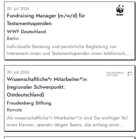
Seiten und Mailings im Blick und berätst das Team als
20. Juli 2026
strategische*r Sparringspartner*in für digitale Trends,
Fundraising Manager (m/w/d) für
Plattformfragen und den Einsatz von KI. Du übernimmst die
Testamentsspenden
technische und operative Betreuung unserer gesamten
Webseiten-Landschaft und verantwortest die strategische
WWF Deutschland
Weiterentwicklung von HubSpot.
Berlin
Individuelle Beratung und persönliche Begleitung von
Interessent:innen und Testamentsspender:innen telefonisch,
per E-Mail sowie bei persönlichen Gesprächen. Strategische
Weiterentwicklung des Erbschaftsfundraisings und der Donor
20. Juli 2026
Journeys – von der Lead-Akquise über Stewardship bis hin
Wissenschaftliche*r Mitarbeiter*in
zur individuellen Förder:innen-Kommunikation. Systematische
(regionaler Schwerpunkt:
Planung, Steuerung und Umsetzung von Werbemaßnahmen,
Nachlass-Mailings oder Telefonie-Aktionen sowie die
Ostdeutschland)
Durchführung von analogen und digitalen Veranstaltungen.
Freudenberg Stiftung
Remote
Als wissenschaftliche*r Mitarbeiter*in sind Sie wichtiger Teil
eines kleinen, operativ tätigen Teams, das entlang einer
klaren Programmatik langfristig soziale Innovation
implementiert. Sie unterstützen die Geschäftsführung bei der