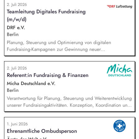
2. Juli 2026
Umsetzung der Stiftungsprogrammatik und entwickeln dabei
Teamleitung Digitales Fundraising
die Internationalisierungsstrategie der Stiftung weiter. Sie
(m/w/d)
übersetzen wissenschaftliche Erkenntnisse in
alltagsangebundene Handlungsansätze entlang unserer
DRF e.V.
Stiftungsprogrammatik.
Berlin
Planung, Steuerung und Optimierung von digitalen
Fundraising-Kampagnen zur Gewinnung neuer
Unterstützerinnen und Unterstützer. Weiterentwicklung und
Umsetzung von Performance-Marketing-Maßnahmen (Display-,
2. Juli 2026
Suchmaschinen-, Social-Media-Werbung etc.). Analyse von
Referent:in Fundraising & Finanzen
Kampagnenerfolgen, Erstellen von Reports und Ableiten von
datenbasierter Optimierungsmaßnahmen. Konzeption und
Micha Deutschland e.V.
Durchführen von A/B-Tests für Anzeigen, Landingpages und
Berlin
Conversion-Funnels.
Verantwortung für Planung, Steuerung und Weiterentwicklung
unserer Fundraisingaktivitäten. Konzeption, Koordination und
Umsetzung zentraler Fundraisingkampagnen (z. B. Frühjahr,
Jahresende, Aktionen). Aufbau, Pflege und strategische
1. Juni 2026
Weiterentwicklung der Spender:innen‑ und
Ehrenamtliche Ombudsperson
Großspender:innen‑Beziehungen. Drittmittelmanagement: