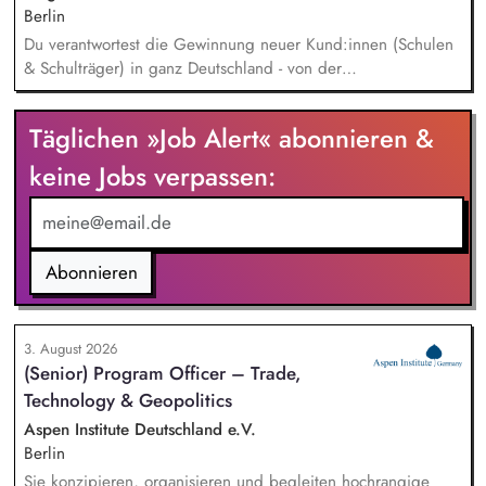
Berlin
Du verantwortest die Gewinnung neuer Kund:innen (Schulen
& Schulträger) in ganz Deutschland - von der
Leadgenerierung bis zum Vertragsabschluss. Dabei arbeitest
du sowohl mit selbst generierten Leads als auch mit
Täglichen »Job Alert« abonnieren &
qualifizierten Inbound-Anfragen in einem typischen Sales-
Zyklus von rund zwei Monaten. Außerdem repräsentierst du
keine Jobs verpassen:
uns auf Messen, Konferenzen und Veranstaltungen im
Bildungsbereich und trägst aktiv dazu bei, unsere Marke in
Deutschland zu etablieren.
Abonnieren
3. August 2026
(Senior) Program Officer – Trade,
Technology & Geopolitics
Aspen Institute Deutschland e.V.
Berlin
Sie konzipieren, organisieren und begleiten hochrangige