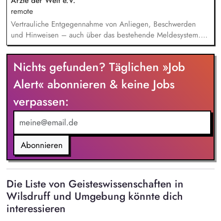
Antragstellung, Berichte, Mittelabrufe und Fristenkontrolle.
Ärzte der Welt e.V.
Budget‑ und Liquiditätsplanung sowie laufendes
remote
Finanzmonitoring.
Vertrauliche Entgegennahme von Anliegen, Beschwerden
und Hinweisen – auch über das bestehende Meldesystem.
Vermittlung bei Konflikten und Unterstützung bei
Klärungsprozessen. Konzeption und Durchführung von
Nichts gefunden? Täglichen »Job
Schulungen und Sensibilisierungsformaten. Mitwirkung an der
Weiterentwicklung von Leitlinien, Verhaltenskodizes und dem
Alert« abonnieren & keine Jobs
Meldesystem. Förderung einer offenen Feedback- und
verpassen:
Beschwerdekultur innerhalb der Organisation.
Abonnieren
Die Liste von Geisteswissenschaften in
Wilsdruff und Umgebung könnte dich
interessieren