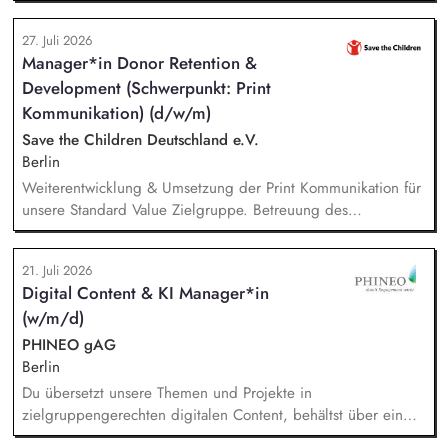
Durchführung von ca. zweistündigen Workshops
verantwortlich. Identifikation, Ansprache und Akquise von
27. Juli 2026
Institutionen und Organisationen für Trainings zum sensiblen
Manager*in Donor Retention &
Umgang mit Kinderfotos und -videos (z. B. Kitas, Schulen,
Development (Schwerpunkt: Print
Sportvereine und -verbände, Jugendverbände,
Kinder-/Jugendreiseveranstalter). Eigenständige Konzeption
Kommunikation) (d/w/m)
und Durchführung zielgruppengerechter Trainings in
Save the Children Deutschland e.V.
digitalen Formaten sowie in Präsenz bei Auftraggebern.
Berlin
Weiterentwicklung & Umsetzung der Print Kommunikation für
unsere Standard Value Zielgruppe. Betreuung des
postalischen Mailing-Programm inkl. der Spendenmagazine
und Spendenaufrufe sowie der Print Kommunikation innerhalb
21. Juli 2026
unserer Donor Journeys. Ko-Produktion von Content für die
Digital Content & KI Manager*in
Print Kommunikation in enger Zusammenarbeit mit dem Team
(w/m/d)
Brand, Content & Publikationen. Redaktion und Prüfung von
Content/Texten für andere Kanäle und Medien.
PHINEO gAG
Berlin
Du übersetzt unsere Themen und Projekte in
zielgruppengerechten digitalen Content, behältst über ein
systematisches Performance-Tracking den Erfolg unserer