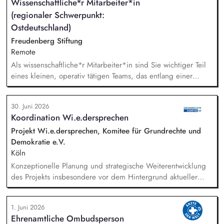
Wissenschaftliche*r Mitarbeiter*in
bis hin zur technischen Abwicklung und deren
(regionaler Schwerpunkt:
kontinuierlichen Optimierung und Weiterentwicklung.
Ostdeutschland)
Freudenberg Stiftung
Remote
Als wissenschaftliche*r Mitarbeiter*in sind Sie wichtiger Teil
eines kleinen, operativ tätigen Teams, das entlang einer
klaren Programmatik langfristig soziale Innovation
implementiert. Sie unterstützen die Geschäftsführung bei der
30. Juni 2026
Umsetzung der Stiftungsprogrammatik und entwickeln dabei
Koordination Wi.e.dersprechen
die Internationalisierungsstrategie der Stiftung weiter. Sie
übersetzen wissenschaftliche Erkenntnisse in
Projekt Wi.e.dersprechen, Komitee für Grundrechte und
alltagsangebundene Handlungsansätze entlang unserer
Demokratie e.V.
Stiftungsprogrammatik.
Köln
Konzeptionelle Planung und strategische Weiterentwicklung
des Projekts insbesondere vor dem Hintergrund aktueller
politischer Entwicklungen in den Projektregionen,
Öffentlichkeitsarbeit Print und web in Deutsch und Englisch,
1. Juni 2026
Vertretung des Projekts bei Vorträgen, Netzwerk- u.
Ehrenamtliche Ombudsperson
Fundraisingveranstaltungen, Weiterentwicklung des