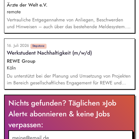
Privatspendenfundraisings, regelmäßige Kommunikation mit
Ärzte der Welt e.V.
und das Gewinnen von (neuen) Spender*innen, Organisation
remote
und Begleitung der etwa jährlich stattfindenden
Vertrauliche Entgegennahme von Anliegen, Beschwerden
Dialogseminare.
und Hinweisen – auch über das bestehende Meldesystem.
Vermittlung bei Konflikten und Unterstützung bei
Klärungsprozessen. Konzeption und Durchführung von
16. Juli 2026
Schulungen und Sensibilisierungsformaten. Mitwirkung an der
Stepstone
Werkstudent Nachhaltigkeit (m/w/d)
Weiterentwicklung von Leitlinien, Verhaltenskodizes und dem
Meldesystem. Förderung einer offenen Feedback- und
REWE Group
Beschwerdekultur innerhalb der Organisation.
Köln
Du unterstützt bei der Planung und Umsetzung von Projekten
im Bereich gesellschaftliches Engagement für REWE und
Penny sowie bei Klima- und Innovationsthemen. Du arbeitest
aktiv bei der internen und externen Kommunikation zu
Nichts gefunden? Täglichen »Job
unseren Projekten mit. Du erstellst Analysen, Präsentationen
und Entscheidungsvorlagen und bringst deine Ideen in die
Alert« abonnieren & keine Jobs
Weiterentwicklung unserer Nachhaltigkeitsaktivitäten ein. Du
verpassen:
übernimmst Eigenverantwortung für Teilprojekte und
definierte Aufgabenbereiche sowie alltägliche Aufgaben im
Team.