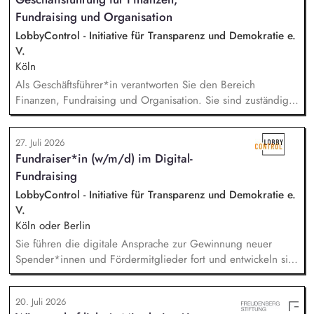
gemeinsames Erarbeiten von Methoden und Strategien mit
Fundraising und Organisation
den Lehrer:innen und Sonderpädagog:innen, um
Selbstständigkeit und Teilhabe zu fördern.
LobbyControl - Initiative für Transparenz und Demokratie e.
V.
Köln
Als Geschäftsführer*in verantworten Sie den Bereich
Finanzen, Fundraising und Organisation. Sie sind zuständig
für die Finanzplanung, das Controlling und die Organisation
des Rechnungswesens. Sie leiten das Fundraising-Team und
27. Juli 2026
entwickeln eine nachhaltige Fundraising Strategie. Sie sind
Fundraiser*in (w/m/d) im Digital-
verantwortlich für das Personalmanagement und die operative
Fundraising
Steuerung von Prozessen zur Organisationsentwicklung.
LobbyControl - Initiative für Transparenz und Demokratie e.
V.
Köln oder Berlin
Sie führen die digitale Ansprache zur Gewinnung neuer
Spender*innen und Fördermitglieder fort und entwickeln sie
weiter. Sie sind verantwortlich für unsere E-Mailings und
steuern diese ganzheitlich - angefangen bei der Planung,
20. Juli 2026
Zielgruppensegmentierung und Themenauswahl übers Texten