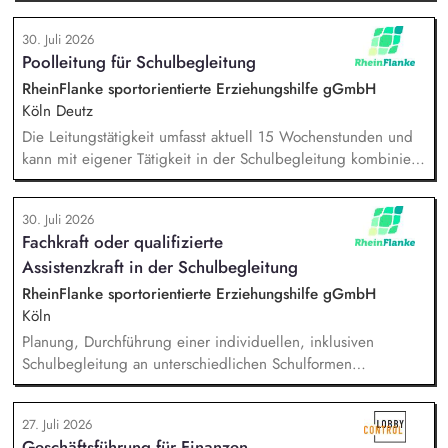
Reduzierung von Emissionen voran. Dein Fokus liegt auf der
Evaluierung von Reduktionspotentialen von TV-
30. Juli 2026
Produktionskonzepten hinsichtlich Co2e-Fußabdruck,
Poolleitung für Schulbegleitung
Durchführung einer Machbarkeitsstudie zur emissionsfreien
USV-Stromversorgung sowie der Koordination interner und
RheinFlanke sportorientierte Erziehungshilfe gGmbH
externer Stakeholder.
Köln Deutz
Die Leitungstätigkeit umfasst aktuell 15 Wochenstunden und
kann mit eigener Tätigkeit in der Schulbegleitung kombiniert
werden. Aufgaben: Kapazitätsplanung und Stellenvertretung,
Einarbeitung neuer Mitarbeitenden, Zielvereinbarung und
30. Juli 2026
Entwicklungsgespräche mit Mitarbeitenden, Förderung
Fachkraft oder qualifizierte
Teambuilding und Teamarbeit, Qualitätssicherung der
Assistenzkraft in der Schulbegleitung
pädagogischen Arbeit im Hilfeplanverfahren, Kommunikation
im Hinblick auf die Schnittstelle zwischen RheinFlanke und
RheinFlanke sportorientierte Erziehungshilfe gGmbH
Schule.
Köln
Planung, Durchführung einer individuellen, inklusiven
Schulbegleitung an unterschiedlichen Schulformen
(Grundschulen und weiterführenden Schulen), individuelle
Unterstützung eines:einer Schüler:in im Unterricht und in den
27. Juli 2026
Pausenzeiten, Beziehungs- und Vertrauensarbeit,
Geschäftsführung für Finanzen,