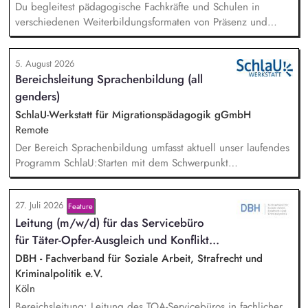
Du begleitest pädagogische Fachkräfte und Schulen in
verschiedenen Weiterbildungsformaten von Präsenz und
Online-Workshops bis hin zu pädogischen Tagen und erstellst
Online-Selbstlernkurse für unsere Plattform schlau-lernen.org.
5. August 2026
Die inhaltlichen Schwerpunkte liegen dabei auf den
Bereichsleitung Sprachenbildung (all
Bereichen Lesen lernen, Mehrsprachigkeitsbewusstsein und
genders)
Alphabetisierung in der Grundschule.
SchlaU-Werkstatt für Migrationspädagogik gGmbH
Remote
Der Bereich Sprachenbildung umfasst aktuell unser laufendes
Programm SchlaU:Starten mit dem Schwerpunkt
"Alphabetisierung in DaZ für die Grundschule" sowie
zukünftig weitere auf Unterrichtsmaterial bezogene Projekte
27. Juli 2026
Feature
mit den Schwerpunkten sprachensensibles und
Lei­tung (m/w/d) für das Servicebüro
rassismuskritisches Deutschlernen von der Grundschule bis in
die Berufliche Bildung. Der Bereich Sprachenbildung
für Tä­ter-Op­fer-Aus­gleich und Kon­flikt­...
entwickelt in seinen Projekten dazu zielgruppengerechte und
DBH - Fachverband für Soziale Arbeit, Strafrecht und
innovative Unterrichtsmaterialien und begleitet pädagogische
Kriminalpolitik e.V.
Fachkräfte mit daran angeschlossenen
Köln
Weiterbildungsangeboten online wie offline.
Bereichsleitung: Leitung des TOA-Servicebüros in fachlicher,