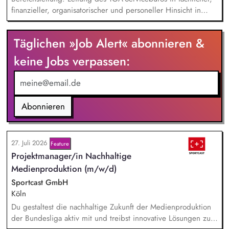
finanzieller, organisatorischer und personeller Hinsicht in
Abstimmung mit der Geschäftsführung. Teamführung:
Personalverantwortung für zwei Mitarbeitende. Strategische
Täglichen »Job Alert« abonnieren &
Organisationsentwicklung: Sie verantworten die strategische
und organisatorische Weiterentwicklung des TOA-
keine Jobs verpassen:
Servicebüros in den Bereichen Fortbildung, Information und
Qualitätssicherung. Projektmanagement: Verantwortliche
Planung, Budgetierung und Projektcontrolling im Rahmen
von öffentlichen Zuwendungen.
Abonnieren
27. Juli 2026
Feature
Projektmanager/in Nachhaltige
Medienproduktion (m/w/d)
Sportcast GmbH
Köln
Du gestaltest die nachhaltige Zukunft der Medienproduktion
der Bundesliga aktiv mit und treibst innovative Lösungen zur