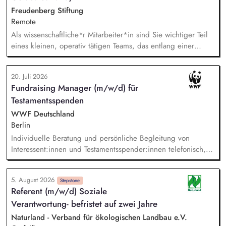
Weiterentwicklung von HubSpot.
Freudenberg Stiftung
Remote
Als wissenschaftliche*r Mitarbeiter*in sind Sie wichtiger Teil
eines kleinen, operativ tätigen Teams, das entlang einer
klaren Programmatik langfristig soziale Innovation
implementiert. Sie unterstützen die Geschäftsführung bei der
20. Juli 2026
Umsetzung der Stiftungsprogrammatik und entwickeln dabei
Fundraising Manager (m/w/d) für
die Internationalisierungsstrategie der Stiftung weiter. Sie
Testamentsspenden
übersetzen wissenschaftliche Erkenntnisse in
alltagsangebundene Handlungsansätze entlang unserer
WWF Deutschland
Stiftungsprogrammatik.
Berlin
Individuelle Beratung und persönliche Begleitung von
Interessent:innen und Testamentsspender:innen telefonisch,
per E-Mail sowie bei persönlichen Gesprächen. Strategische
Weiterentwicklung des Erbschaftsfundraisings und der Donor
5. August 2026
Journeys – von der Lead-Akquise über Stewardship bis hin
Stepstone
Referent (m/w/d) Soziale
zur individuellen Förder:innen-Kommunikation. Systematische
Verantwortung- befristet auf zwei Jahre
Planung, Steuerung und Umsetzung von Werbemaßnahmen,
Nachlass-Mailings oder Telefonie-Aktionen sowie die
Naturland - Verband für ökologischen Landbau e.V.