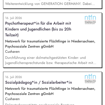
Krisenkommunikation
Weiterentwicklung von GENERATION GERMANY. Dabei
arbeitest Du im Team und auch eng mit unserem Vorstand
zusammen und übernimmst Verantwortung für die Strategie,
16. Juli 2026
die Umsetzung und das Wachstum des Programms. Dazu
Psychotherapeut*in für die Arbeit mit
gehören insbesondere: Inhaltliche, strategische und
Kindern und Jugendlichen (bis zu 20h
organisatorische Weiterentwicklung des Programms,
Konzeption, Planung und Durchführung unserer
Teilzeit)
Demokratieveranstaltungen, Moderation der Veranstaltungen
Netzwerk für traumatisierte Flüchtlinge in Niedersachsen,
und Vorbereitung der Panelgäste.
Psychosoziale Zentren gGmbH
Cuxhaven
Durchführung einer dolmetschgestützten Kinder- und
Jugendlichensprechstunde bzw. therapeutische Arbeit mit
geflüchteten Kindern und Jugendlichen /
(trauma-)pädagogische Fachberatung, Dokumentation und
16. Juli 2026
Austausch mit dem Team, Stellungnahmen, Mitarbeit in
Sozialpädagog*in / Sozialarbeiter*in
externen Netzwerken und Arbeitsgruppen.
Netzwerk für traumatisierte Flüchtlinge in Niedersachsen,
Psychosoziale Zentren gGmbH
Cuxhaven
Dolmetschergestützte psychosoziale Beratung,