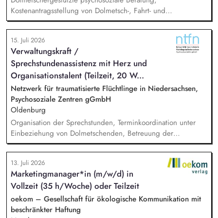
Kostenantragsstellung von Dolmetsch-, Fahrt- und
Therapiekosten, Mitarbeit in externen Netzwerken und
Arbeitsgruppen, Vermittlung in die psychiatrische /
15. Juli 2026
psychotherapeutische Regelversorgung.
Verwaltungskraft /
Sprechstundenassistenz mit Herz und
Organisationstalent (Teilzeit, 20 W...
Netzwerk für traumatisierte Flüchtlinge in Niedersachsen,
Psychosoziale Zentren gGmbH
Oldenburg
Organisation der Sprechstunden, Terminkoordination unter
Einbeziehung von Dolmetschenden, Betreuung der
telefonischen Sprechzeiten, Datenbankpflege, allgemeine
Verwaltungstätigkeiten, Unterstützung bei der Vermittlung in
13. Juli 2026
die Regelversorgung.
Marketingmanager*in (m/w/d) in
Vollzeit (35 h/Woche) oder Teilzeit
oekom – Gesellschaft für ökologische Kommunikation mit
beschränkter Haftung