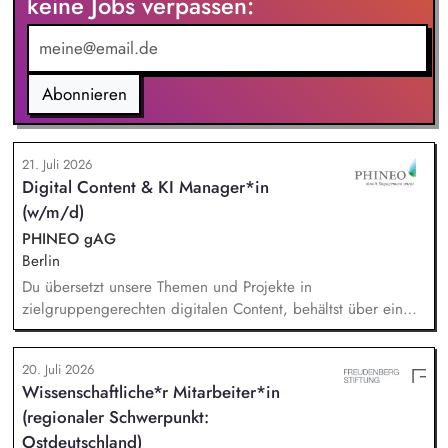
keine Jobs verpassen:
Nachhaltigkeitsprojekte inkl. Planung, Umsetzung und
Monitoring Initiierung von Veränderungsprozessen und aktive
Gestaltung des Transformationswegs zur nachhaltigen
Finanzwirtschaft
Abonnieren
21. Juli 2026
Digital Content & KI Manager*in
(w/m/d)
PHINEO gAG
Berlin
Du übersetzt unsere Themen und Projekte in
zielgruppengerechten digitalen Content, behältst über ein
systematisches Performance-Tracking den Erfolg unserer
Seiten und Mailings im Blick und berätst das Team als
20. Juli 2026
strategische*r Sparringspartner*in für digitale Trends,
Wissenschaftliche*r Mitarbeiter*in
Plattformfragen und den Einsatz von KI. Du übernimmst die
(regionaler Schwerpunkt:
technische und operative Betreuung unserer gesamten
Webseiten-Landschaft und verantwortest die strategische
Ostdeutschland)