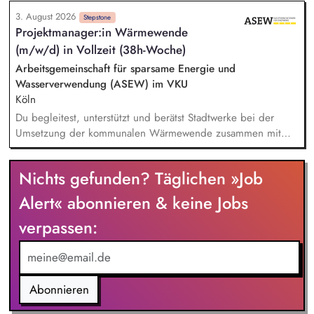
und deren Familien
eigenständig die Planung und Durchführung von Projekten im
3. August 2026
Kontext Nachhaltigkeit. Bei der Mitarbeit im Rahmen der
Stepstone
Projektmanager:in Wärmewende
Nachhaltigkeitsberichtserstattung. Mitwirkung bei der Planung
(m/w/d) in Vollzeit (38h-Woche)
und Durchführung von Nachhaltigkeitsprojekten (z.B. durch
die Erstellung von Präsentationen, Projektdokumentationen
Arbeitsgemeinschaft für sparsame Energie und
und Analysen sowie durch die Vorbereitung und Begleitung
Wasserverwendung (ASEW) im VKU
interner Termine).
Köln
Du begleitest, unterstützt und berätst Stadtwerke bei der
Umsetzung der kommunalen Wärmewende zusammen mit
dem Wärmeteam bei der ASEW. Im Fokus stehen
insbesondere vertriebliche Strategien für die Fernwärme, der
Nichts gefunden? Täglichen »Job
Aufbau erneuerbarer Wärmenetze sowie der Ausbau
bestehender Fernwärmesysteme. Du unterstützt Stadtwerke,
Alert« abonnieren & keine Jobs
wie sie ihre Fernwärmeabrechnung zukunftsfähig aufstellen
verpassen:
können – unter Berücksichtigung von CO₂-Kosten, neuen
regulatorischen Anforderungen und einer passenden
Preisgestaltung.
Abonnieren