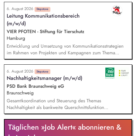
Umsetzung gesetzlicher und regulatorischer Anforderungen
6. August 2026
im Nachhaltigkeitskontext inkl. Sicherstellung der Erfüllung
Stepstone
Leitung Kommunikationsbereich
von Reporting- und Offenlegungsanforderungen.
(m/w/d)
Kommunikation mit Nachhaltigkeitsratingagenturen und
Ableitung von Handlungsmaßnahmen. Analyse und
VIER PFOTEN - Stiftung für Tierschutz
Reporting von Mobilitätsdaten sowie Datenerhebung zur
Hamburg
Berechnung von CO2-Emissionen in der Betriebsökologie.
Entwicklung und Umsetzung von Kommunikationsstrategien
im Rahmen von Projekten und Kampagnen zum Thema
Tierschutz. Aufbau und Pflege eines starken, einheitlichen
Markenauftritts von VIER PFOTEN Deutschland. Entwicklung
6. August 2026
von Social-Media-Strategien und Zielgruppen-Definitionen.
Stepstone
Nachhaltigkeitsmanager (m/w/d)
Monitoring externer Trends, um aufkommende Themen
frühzeitig zu erkennen und zeitnahe, wirkungsvolle
PSD Bank Braunschweig eG
Kommunikationsstrategien zu gewährleisten. Budgetplanung
Braunschweig
und Kostenstellenmanagement. Fachliche Führung der
Gesamtkoordination und Steuerung des Themas
Mitarbeitenden (Öffentlichkeitsarbeit, Brand und Content,
Nachhaltigkeit als bankweite Querschnittsfunktion
Digital Communications)
Impulsgeber und Ansprechpartner für Vorstand,
Führungskräfte und Fachbereiche Beratung und Unterstützung
Täglichen »Job Alert« abonnieren &
bei strategischen Fragestellungen und geschäftspolitischen
Entscheidungen Koordination und Leitung der