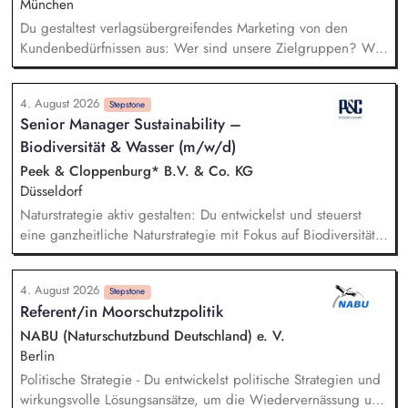
München
Du gestaltest verlagsübergreifendes Marketing von den
Kundenbedürfnissen aus: Wer sind unsere Zielgruppen? Was
bewegt sie? Wo erreichen wir sie? Du gehst in Verbindung
mit unseren Kund*innen und entwickelst daraus
4. August 2026
Marketingstrategien, konkrete Maßnahmen und neue Formate.
Stepstone
Senior Manager Sustainability –
Du misst, was funktioniert, und ziehst daraus selbstständig
Biodiversität & Wasser (m/w/d)
Konsequenzen. Du verantwortest das operative Marketing für
unsere Publikumszeitschriften BIO, Slow Food Magazin und
Peek & Cloppenburg* B.V. & Co. KG
Natürlich Gärtnern: Newsletter, Social Media, Website,
Düsseldorf
Kooperationen – in enger Abstimmung mit Vertrieb und
Naturstrategie aktiv gestalten: Du entwickelst und steuerst
Anzeigenverkauf.
eine ganzheitliche Naturstrategie mit Fokus auf Biodiversität
und Wasser, um die Auswirkungen unserer
Unternehmensgruppe auf natürliche Ökosysteme gezielt zu
4. August 2026
minimieren. Risiken und Chancen analysieren: Du
Stepstone
Referent/in Moorschutzpolitik
identifizierst sowie bewertest naturbezogene Auswirkungen,
Risiken und Abhängigkeiten entlang unserer gesamten
NABU (Naturschutzbund Deutschland) e. V.
Wertschöpfungskette und leitest daraus wirksame Maßnahmen
Berlin
ab. Ziele und KPIs steuern: Du definierst klare Ziele,
Politische Strategie - Du entwickelst politische Strategien und
Messgrößen und Maßnahmenpläne und setzt diese in enger
wirkungsvolle Lösungsansätze, um die Wiedervernässung und