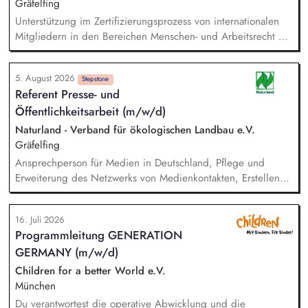
Durchführung von analogen und digitalen Veranstaltungen.
Gräfelfing
Unterstützung im Zertifizierungsprozess von internationalen
Mitgliedern in den Bereichen Menschen- und Arbeitsrecht mit
Schwerpunkt auf Spanien, Lateinamerika und Indien. Analyse
und Überprüfung von Audit-Berichten und
5. August 2026
zertifizierungsrelevanten Unterlagen, wie Lohnberechnungen,
Stepstone
Referent Presse- und
Arbeitszeiterfassungen und Tarifverträgen. Durchführung von
Öffentlichkeitsarbeit (m/w/d)
Qualitätssicherungsbesuchen in Spanien und weltweit.
Weiterentwicklung der Naturland Richtlinien Soziale
Naturland - Verband für ökologischen Landbau e.V.
Verantwortung sowie des Kontroll- und Zertifizierungssystems.
Gräfelfing
Durchführung regionalspezifischer Schulungen für externe
Ansprechperson für Medien in Deutschland, Pflege und
Kontrollstellen sowie Webinaren und Workshops zu
Erweiterung des Netzwerks von Medienkontakten, Erstellen
Sozialstandards, Menschen- und Arbeitsrechten.
von Pressemitteilungen, Statements, etc., Verfassen von
Artikeln und Posts für verschiedene interne wie externe
16. Juli 2026
Verbandsmedien, Strategische Kommunikationsplanung in
Programmleitung GENERATION
Zusammenarbeit mit der Leitung Kommunikation & Presse,
GERMANY (m/w/d)
Enge Zusammenarbeit mit der Fachabteilung Politik zur
Entwicklung und Formulierung klarer politischer Botschaften,
Children for a better World e.V.
Medienmonitoring und Ableitung entsprechender
München
Kommunikationsmaßnahmen, Aktive Mitarbeit im Team
Du verantwortest die operative Abwicklung und die