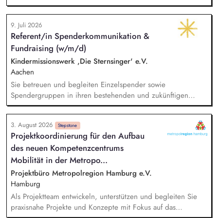
Zusammenarbeit mit den relevanten Fachbereichen
nachhaltige Nutzung von Mooren sowie den natürlichen
erfolgreich um.
Klimaschutz auf deutscher und europäischer Ebene
9. Juli 2026
voranzubringen. Analyse & Positionierung - Du analysierst
Referent/in Spenderkommunikation &
relevante politische und regulatorische Entwicklungen,
Fundraising (w/m/d)
bereitest fundierte Entscheidungsgrundlagen auf und
gestaltest die fachliche Positionierung des NABU zu zentralen
Kindermissionswerk ,Die Sternsinger' e.V.
Moorschutzthemen mit. Vernetzung & Koordination - Du
Aachen
koordinierst die moorschutzpolitische Arbeit des NABU über
Sie betreuen und begleiten Einzelspender sowie
Projekte, Fachbereiche und Partnerorganisationen hinweg.
Spendergruppen in ihren bestehenden und zukünftigen
Projektpartnerschaften (Kooperationsprojekte zwischen
deutschen Spendergruppen und internationalen
3. August 2026
Entwicklungshilfeprojekten) und fördern den Aufbau
Stepstone
Projektkoordinierung für den Aufbau
langfristiger, vertrauensvoller Beziehungen.
des neuen Kompetenzcentrums
Spenderbetreuung - Kommunikation und Abstimmung zu
Projekten, Budgets und Spendenaufkommen; Identifikation
Mobilität in der Metropo...
geeigneter Projekte, deeskalierende Kommunikation bei
Projektbüro Metropolregion Hamburg e.V.
Problemen mit Projekten in enger Abstimmung mit dem
Hamburg
Vorstand und beteiligten Kolleg/innen.
Als Projektteam entwickeln, unterstützen und begleiten Sie
praxisnahe Projekte und Konzepte mit Fokus auf das