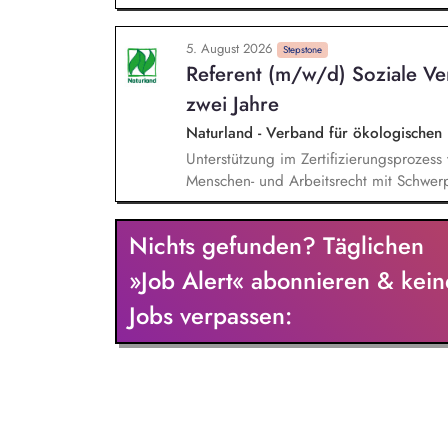
Artikeln und Posts für verschiedene int
Kommunikationsplanung in Zusammenarbe
5. August 2026
Enge Zusammenarbeit mit der Fachabteil
Stepstone
Referent (m/w/d) Soziale Ver
klarer politischer Botschaften, Medien
Kommunikationsmaßnahmen, Aktive Mita
zwei Jahre
Naturland - Verband für ökologischen
Unterstützung im Zertifizierungsprozess
Menschen- und Arbeitsrecht mit Schwerp
Analyse und Überprüfung von Audit-Beri
wie Lohnberechnungen, Arbeitszeiterfas
Nichts gefunden? Täglichen
Qualitätssicherungsbesuchen in Spanien
Richtlinien Soziale Verantwortung sowie 
»Job Alert« abonnieren & kein
Durchführung regionalspezifischer Schul
Jobs verpassen:
und Workshops zu Sozialstandards, Men