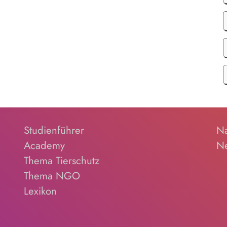
Studienführer
Na
Academy
Ne
Thema Tierschutz
Thema NGO
Lexikon