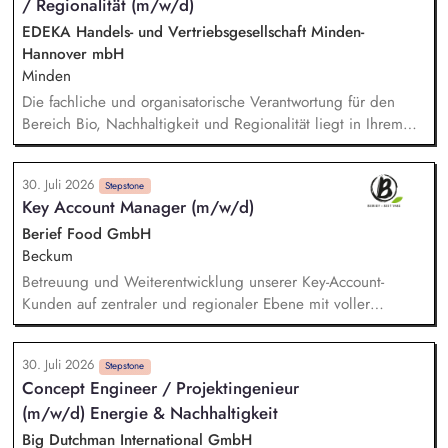
/ Regionalität (m/w/d)
EDEKA Handels- und Vertriebsgesellschaft Minden-
Hannover mbH
Minden
Die fachliche und organisatorische Verantwortung für den
Bereich Bio, Nachhaltigkeit und Regionalität liegt in Ihrem
Aufgabenbereich. Neue Ideen bringen Sie aktiv ein,
gestalten Veränderungen kreativ mit und treiben die
30. Juli 2026
strategische Weiterentwicklung des Bereichs mit analytischem
Stepstone
Key Account Manager (m/w/d)
Denken voran. Sortiments- und Nachhaltigkeitsstrategien
entwickeln Sie weiter und setzen Impulse für ein
Berief Food GmbH
zukunftsfähiges Angebot und stellen dabei sicher, dass
Beckum
relevante Qualitäts-, Nachhaltigkeits- und
Betreuung und Weiterentwicklung unserer Key-Account-
Zertifizierungsanforderungen berücksichtigt werden. Sie
Kunden auf zentraler und regionaler Ebene mit voller
analysieren Markt-, Kunden- und Sortimentsentwicklungen und
Umsatz-, Absatz- und Ertragsverantwortung. Entwicklung und
leiten daraus konkrete Maßnahmen ab. Potenziale für
Umsetzung kundenindividueller Distributions- und
nachhaltige, regionale und biologische Sortimente
30. Juli 2026
Wachstumsstrategien sowie Identifikation neuer
Stepstone
Concept Engineer / Projektingenieur
identifizieren Sie und begleiten deren Umsetzung.
Geschäftsfelder. Kontinuierliche Analyse von Markt- und
(m/w/d) Energie & Nachhaltigkeit
Wettbewerbsentwicklungen sowie Ableitung gezielter
Maßnahmen auch im Sinne des Category-Managements.
Big Dutchman International GmbH