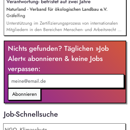
Verantwortung- befristet auf zwei Jahre
Naturland - Verband für ökologischen Landbau e.V.
Gräfelfing
Unterstützung im Zertifizierungsprozess von internationalen
Mitgliedern in den Bereichen Menschen- und Arbeitsrecht mit
Schwerpunkt auf Spanien, Lateinamerika und Indien. Analyse
und Überprüfung von Audit-Berichten und
Nichts gefunden? Täglichen »Job
zertifizierungsrelevanten Unterlagen, wie Lohnberechnungen,
Arbeitszeiterfassungen und Tarifverträgen. Durchführung von
Alert« abonnieren & keine Jobs
Qualitätssicherungsbesuchen in Spanien und weltweit.
verpassen:
Weiterentwicklung der Naturland Richtlinien Soziale
Verantwortung sowie des Kontroll- und Zertifizierungssystems.
Durchführung regionalspezifischer Schulungen für externe
Kontrollstellen sowie Webinaren und Workshops zu
Sozialstandards, Menschen- und Arbeitsrechten.
Abonnieren
Job-Schnellsuche