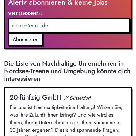
Alert« abonnieren & keine Jobs
unterstützt bei Betriebsprüfungen und arbeitest mit internen
verpassen:
sowie externen Ansprechpartnern zusammen. Du wirkst bei
der Kontierung und Buchung steuerlicher Geschäftsvorfälle
mit.
Abonnieren
Die Liste von Nachhaltige Unternehmen in
Nordsee-Treene und Umgebung könnte dich
interessieren
20-fünfzig GmbH
// Düsseldorf
Für uns ist Nachhaltigkeit eine Haltung! Wissen Sie,
was Ihre Zukunft Ihnen bringt? Und wie wird es
Ihnen, Ihrem Unternehmen oder Ihrer Kommune in
30 Jahren ergehen? Dies sind spannende Fragen.