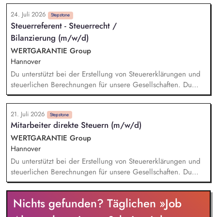
24. Juli 2026
Stepstone
Steuerreferent - Steuerrecht /
Bilanzierung (m/w/d)
WERTGARANTIE Group
Hannover
Du unterstützt bei der Erstellung von Steuererklärungen und
steuerlichen Berechnungen für unsere Gesellschaften. Du
wirkst bei der Erstellung von Steuerbilanzen und E-Bilanzen
mit und sorgst für die Einhaltung aktueller steuerlicher
21. Juli 2026
Vorgaben. Du prüfst Steuerbescheide und analysierst
Stepstone
Mitarbeiter direkte Steuern (m/w/d)
steuerliche Sachverhalte auf mögliche Abweichungen. Du
unterstützt bei Betriebsprüfungen und arbeitest mit internen
WERTGARANTIE Group
sowie externen Ansprechpersonen zusammen. Du wirkst bei
Hannover
der Kontierung und Buchung steuerlicher Geschäftsvorfälle
Du unterstützt bei der Erstellung von Steuererklärungen und
mit.
steuerlichen Berechnungen für unsere Gesellschaften. Du
wirkst bei der Erstellung von Steuerbilanzen und E-Bilanzen
mit und sorgst für die Einhaltung aktueller steuerlicher
Nichts gefunden? Täglichen »Job
Vorgaben. Du prüfst Steuerbescheide und analysierst
steuerliche Sachverhalte auf mögliche Abweichungen. Du