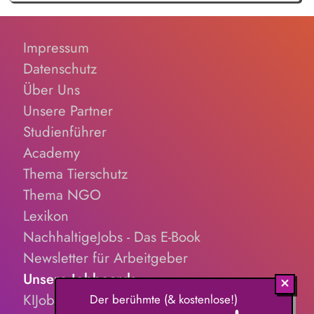
Impressum
Datenschutz
Über Uns
Unsere Partner
Studienführer
Academy
Thema Tierschutz
Thema NGO
Lexikon
NachhaltigeJobs - Das E-Book
Newsletter für Arbeitgeber
Unsere Jobboards
KIJobs.de
Der berühmte (& kostenlose!)