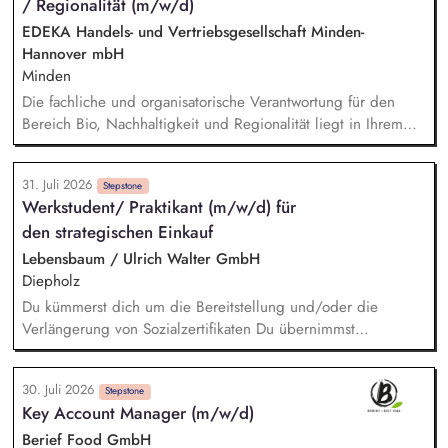
/ Regionalität (m/w/d)
EDEKA Handels- und Vertriebsgesellschaft Minden-
Hannover mbH
Minden
Die fachliche und organisatorische Verantwortung für den
Bereich Bio, Nachhaltigkeit und Regionalität liegt in Ihrem
Aufgabenbereich. Neue Ideen bringen Sie aktiv ein,
gestalten Veränderungen kreativ mit und treiben die
31. Juli 2026
strategische Weiterentwicklung des Bereichs mit analytischem
Stepstone
Werkstudent/ Praktikant (m/w/d) für
Denken voran. Sortiments- und Nachhaltigkeitsstrategien
den strategischen Einkauf
entwickeln Sie weiter und setzen Impulse für ein
zukunftsfähiges Angebot und stellen dabei sicher, dass
Lebensbaum / Ulrich Walter GmbH
relevante Qualitäts-, Nachhaltigkeits- und
Diepholz
Zertifizierungsanforderungen berücksichtigt werden. Sie
Du kümmerst dich um die Bereitstellung und/oder die
analysieren Markt-, Kunden- und Sortimentsentwicklungen und
Verlängerung von Sozialzertifikaten Du übernimmst
leiten daraus konkrete Maßnahmen ab. Potenziale für
verschiedene Recherchetätigkeiten Du hilfst bei der
nachhaltige, regionale und biologische Sortimente
Angebotserstellung und kümmerst dich um das
identifizieren Sie und begleiten deren Umsetzung.
30. Juli 2026
Stammdatenmanagement Du unterstützt uns bei den
Stepstone
Key Account Manager (m/w/d)
Vorbereitungen für Audits Du kümmerst dich um das
Informations- und Datenmanagement im Bereich Einkauf
Berief Food GmbH