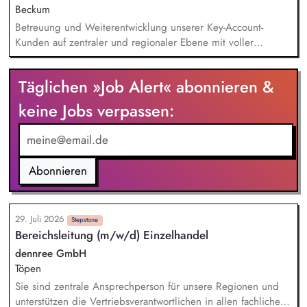
Beckum
Betreuung und Weiterentwicklung unserer Key-Account-
Kunden auf zentraler und regionaler Ebene mit voller
Umsatz-, Absatz- und Ertragsverantwortung. Entwicklung und
Umsetzung kundenindividueller Distributions- und
Täglichen »Job Alert« abonnieren &
Wachstumsstrategien sowie Identifikation neuer
Geschäftsfelder. Kontinuierliche Analyse von Markt- und
keine Jobs verpassen:
Wettbewerbsentwicklungen sowie Ableitung gezielter
Maßnahmen auch im Sinne des Category-Managements.
Umsetzung von Produkteinführungen und Promotions sowie
Erstellung von Angeboten und Aktionsvorschlägen.
Abonnieren
29. Juli 2026
Stepstone
Bereichsleitung (m/w/d) Einzelhandel
dennree GmbH
Töpen
Sie sind zentrale Ansprechperson für unsere Regionen und
unterstützen die Vertriebsverantwortlichen in allen fachlichen