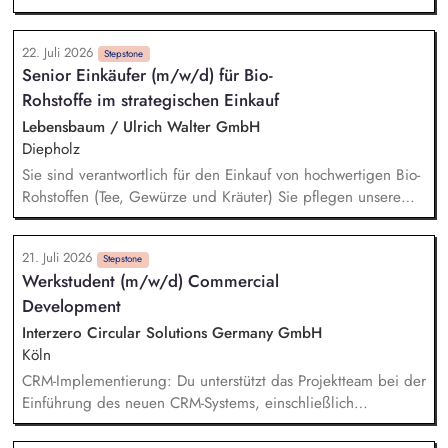
Fragestellungen. Hierfür entwickeln Sie in enger Abstimmung
mit der Leitung Gesamtvertrieb unsere Vertriebsstrategie
22. Juli 2026
kontinuierlich weiter und übersetzen diese in wirksame
Stepstone
Senior Einkäufer (m/w/d) für Bio-
Maßnahmen für den operativen Alltag. Sie optimieren
Rohstoffe im strategischen Einkauf
Prozesse entlang der gesamten Vertriebskette mit Blick auf
Effizienz, Nachhaltigkeit und Kundenerlebnis. Sie erkennen
Lebensbaum / Ulrich Walter GmbH
Marktpotenziale und entwickeln Standorte, Sortimente und
Diepholz
Vertriebskonzepte weiter.
Sie sind verantwortlich für den Einkauf von hochwertigen Bio-
Rohstoffen (Tee, Gewürze und Kräuter) Sie pflegen unsere
Lieferantenbeziehungen und entwickeln diese strategisch
weiter Sie analysieren den Markt und bauen neue nachhaltige
21. Juli 2026
Beschaffungsquellen im Ursprung auf Die Umsetzung von
Stepstone
Werkstudent (m/w/d) Commercial
Verbesserungspotenzialen und Innovationen entlang der
Development
Lieferkette gehört zu Ihren Aufgaben Sie arbeiten eng mit
den Abteilungen Produktentwicklung, Qualitätswesen,
Interzero Circular Solutions Germany GmbH
Marketing und Vertrieb zusammen
Köln
CRM-Implementierung: Du unterstützt das Projektteam bei der
Einführung des neuen CRM-Systems, einschließlich
Datenpflege, Testing und Begleitung des Rollouts.
Tagesgeschäft Commercial Development: Du übernimmst