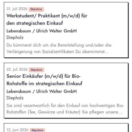
31. Juli 2026
Stepstone
Werkstudent/ Praktikant (m/w/d) für
den strategischen Einkauf
Lebensbaum / Ulrich Walter GmbH
Diepholz
Du kümmerst dich um die Bereitstellung und/oder die
Verlängerung von Sozialzertifikaten Du übernimmst
verschiedene Recherchetätigkeiten Du hilfst bei der
Angebotserstellung und kümmerst dich um das
22. Juli 2026
Stammdatenmanagement Du unterstützt uns bei den
Stepstone
Senior Einkäufer (m/w/d) für Bio-
Vorbereitungen für Audits Du kümmerst dich um das
Rohstoffe im strategischen Einkauf
Informations- und Datenmanagement im Bereich Einkauf
Lebensbaum / Ulrich Walter GmbH
Diepholz
Sie sind verantwortlich für den Einkauf von hochwertigen Bio-
Rohstoffen (Tee, Gewürze und Kräuter) Sie pflegen unsere
Lieferantenbeziehungen und entwickeln diese strategisch
weiter Sie analysieren den Markt und bauen neue nachhaltige
12. Juni 2026
Beschaffungsquellen im Ursprung auf Die Umsetzung von
Stepstone