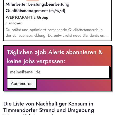
Mitarbeiter Leistungsbearbeitung
Verbesserungspotenzialen und Innovationen entlang der
Qualitätsmanagement (m/w/d)
Lieferkette gehört zu Ihren Aufgaben Sie arbeiten eng mit
den Abteilungen Produktentwicklung, Qualitätswesen,
WERTGARANTIE Group
Marketing und Vertrieb zusammen
Hannover
Du prüfst und optimierst bestehende Qualitätsstandards in
der Schadenabwicklung. Du entwickelst neue Standards und
setzt sie um, um ein erstklassiges Servicelevel
sicherzustellen. Du baust aussagekräftige Qualitätskennzahlen
Täglichen »Job Alert« abonnieren &
auf, behältst sie im Blick und entwickelst sie kontinuierlich
weiter. Du konzipierst und führst Schulungen für
keine Jobs verpassen:
Mitarbeitende durch. Du verbesserst Prozesse proaktiv, indem
du Feedback und Qualitätsdaten strukturiert analysierst.
Abonnieren
Die Liste von Nachhaltiger Konsum in
Timmendorfer Strand und Umgebung