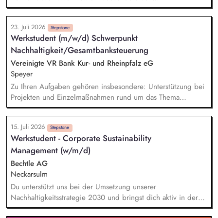
Nachhaltigkeitsberichten. Du berätst und betreust unsere
vielfältige, international ausgerichtete Mandantschaft bei der
23. Juli 2026
Implementierung von Prozessen und der Erstellung von
Stepstone
Werkstudent (m/w/d) Schwerpunkt
Nachhaltigkeitsberichten. Du verantwortest prüfungsnahe
Nachhaltigkeit/Gesamtbanksteuerung
Beratungsprojekte mit dem Schwerpunkt Nachhaltigkeit. Du
bringst Dein Fachwissen in nationalen und internationalen
Vereinigte VR Bank Kur- und Rheinpfalz eG
(GT-)Gremien ein.
Speyer
Zu Ihren Aufgaben gehören insbesondere: Unterstützung bei
Projekten und Einzelmaßnahmen rund um das Thema
Nachhaltigkeit, Mitarbeit bei der Umsetzung regulatorischer
Nachhaltigkeitsanforderungen, Unterstützung bei der
15. Juli 2026
Erstellung des Nachhaltigkeitsberichts sowie der Klimabilanz,
Stepstone
Werkstudent - Corporate Sustainability
Recherche, Aufbereitung und Analyse aktueller
Management (w/m/d)
Nachhaltigkeitsthemen, Mitarbeit bei Aufgaben im ESG-
Risikomanagement, insbesondere bei fachlichen
Bechtle AG
Ausarbeitungen und Analysen, Unterstützung bei der
Neckarsulm
Erstellung von Präsentationen, Auswertungen und
Du unterstützt uns bei der Umsetzung unserer
Entscheidungsunterlagen
Nachhaltigkeitsstrategie 2030 und bringst dich aktiv in deren
Weiterentwicklung über alle Handlungsfelder hinweg ein.