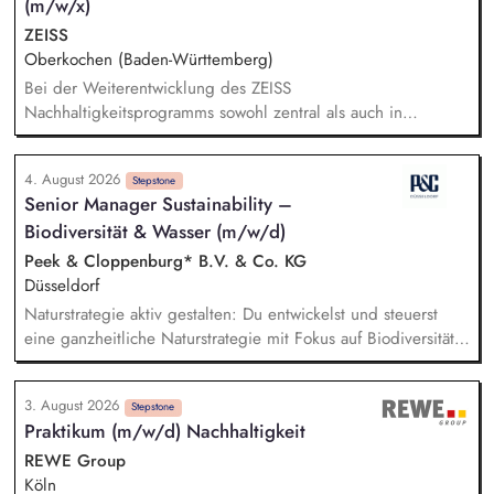
(m/w/x)
ZEISS
Oberkochen (Baden-Württemberg)
Bei der Weiterentwicklung des ZEISS
Nachhaltigkeitsprogramms sowohl zentral als auch in
Zusammenarbeit mit den strategischen Geschäftseinheiten
unterstützen Bei der Nachhaltigkeitsberichterstattung
4. August 2026
unterstützen, einschließlich der Berücksichtigung gesetzlicher
Stepstone
Senior Manager Sustainability –
Anforderungen und unserer Klimastrategie nach anerkannten
Biodiversität & Wasser (m/w/d)
Standards (z. B. CSRD, EU-Taxonomie, LKSG, CSDDD, SBTi).
Recherchen und Analysen zu aktuellen Nachhaltigkeitsthemen
Peek & Cloppenburg* B.V. & Co. KG
anfertigen Datenrecherchen und ggf. Daten-Modellierungen
Düsseldorf
durchführen Das Sustainability Team bei Unternehmensratings,
Naturstrategie aktiv gestalten: Du entwickelst und steuerst
insbesondere CDP und EcoVadis, unterstützen
eine ganzheitliche Naturstrategie mit Fokus auf Biodiversität
und Wasser, um die Auswirkungen unserer
Unternehmensgruppe auf natürliche Ökosysteme gezielt zu
3. August 2026
minimieren. Risiken und Chancen analysieren: Du
Stepstone
Praktikum (m/w/d) Nachhaltigkeit
identifizierst sowie bewertest naturbezogene Auswirkungen,
Risiken und Abhängigkeiten entlang unserer gesamten
REWE Group
Wertschöpfungskette und leitest daraus wirksame Maßnahmen
Köln