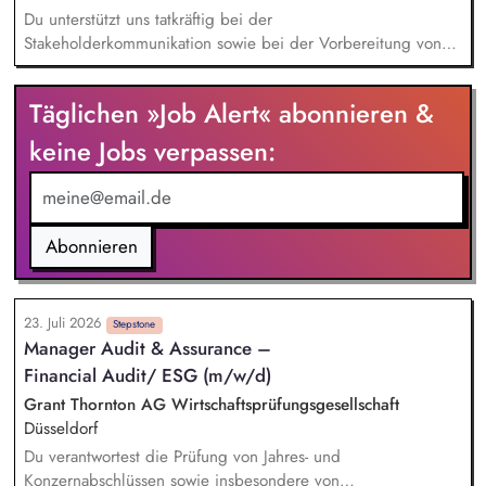
ab. Ziele und KPIs steuern: Du definierst klare Ziele,
Du unterstützt uns tatkräftig bei der
Messgrößen und Maßnahmenpläne und setzt diese in enger
Stakeholderkommunikation sowie bei der Vorbereitung von
Zusammenarbeit mit den relevanten Fachbereichen
internen und externen Veranstaltungen. Du unterstützt
erfolgreich um.
eigenständig die Planung und Durchführung von Projekten im
Täglichen »Job Alert« abonnieren &
Kontext Nachhaltigkeit. Bei der Mitarbeit im Rahmen der
Nachhaltigkeitsberichtserstattung. Mitwirkung bei der Planung
keine Jobs verpassen:
und Durchführung von Nachhaltigkeitsprojekten (z.B. durch
die Erstellung von Präsentationen, Projektdokumentationen
und Analysen sowie durch die Vorbereitung und Begleitung
interner Termine).
Abonnieren
23. Juli 2026
Stepstone
Manager Audit & Assurance –
Financial Audit/ ESG (m/w/d)
Grant Thornton AG Wirtschaftsprüfungsgesellschaft
Düsseldorf
Du verantwortest die Prüfung von Jahres- und
Konzernabschlüssen sowie insbesondere von