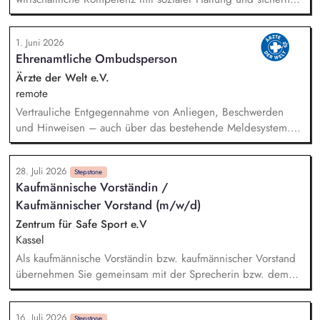
die wirtschaftlichen Grundlagen für die nachhaltige und
zukunftsorientierte Erfüllung des sozialen Auftrags des Caritas-
1. Juni 2026
Vereins Altenoythe. Gemeinsam mit dem Vorstand Inhalte,
Ehrenamtliche Ombudsperson
Pädagogik und Verfahren verantworten Sie die Gesamtleitung
sowie die strategische Weiterentwicklung des Caritas-Vereins
Ärzte der Welt e.V.
Altenoythe und seiner Einrichtungen. Sie führen das Ressort
remote
Wirtschaft und Finanzen eigenverantwortlich und richten es
Vertrauliche Entgegennahme von Anliegen, Beschwerden
strategisch und organisatorisch zukunftsfähig aus. Sie
und Hinweisen – auch über das bestehende Meldesystem.
übernehmen die Geschäftsführung der Tochtergesellschaften
Vermittlung bei Konflikten und Unterstützung bei
sowie die Verantwortung für die strategische
Klärungsprozessen. Konzeption und Durchführung von
Personalentwicklung.
28. Juli 2026
Schulungen und Sensibilisierungsformaten. Mitwirkung an der
Stepstone
Kaufmännische Vorständin /
Weiterentwicklung von Leitlinien, Verhaltenskodizes und dem
Kaufmännischer Vorstand (m/w/d)
Meldesystem. Förderung einer offenen Feedback- und
Beschwerdekultur innerhalb der Organisation.
Zentrum für Safe Sport e.V
Kassel
Als kaufmännische Vorständin bzw. kaufmännischer Vorstand
übernehmen Sie gemeinsam mit der Sprecherin bzw. dem
Sprecher des Vorstands eine zentrale Rolle beim Aufbau der
neuen bundesweiten Einrichtung ZfSS. Sie verantworten den
16. Juli 2026
Stepstone