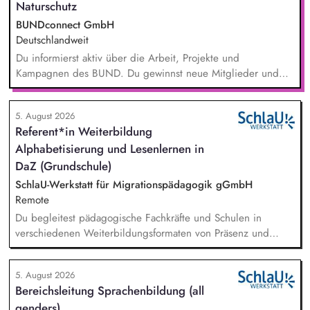
Naturschutz
BUNDconnect GmbH
Deutschlandweit
Du informierst aktiv über die Arbeit, Projekte und
Kampagnen des BUND. Du gewinnst neue Mitglieder und
stärkst damit langfristig den Umwelt- und Naturschutz. Du
beantwortest Fragen zu Umwelt-, Arten- und Klimaschutz nach
5. August 2026
bestem Wissen und Gewissen. Du unterstützt Kampagnen
Referent*in Weiterbildung
und Aktionen, beispielsweise durch das Sammeln von
Alphabetisierung und Lesenlernen in
Unterschriften für Petitionen.
DaZ (Grundschule)
SchlaU-Werkstatt für Migrationspädagogik gGmbH
Remote
Du begleitest pädagogische Fachkräfte und Schulen in
verschiedenen Weiterbildungsformaten von Präsenz und
Online-Workshops bis hin zu pädogischen Tagen und erstellst
Online-Selbstlernkurse für unsere Plattform schlau-lernen.org.
5. August 2026
Die inhaltlichen Schwerpunkte liegen dabei auf den
Bereichsleitung Sprachenbildung (all
Bereichen Lesen lernen, Mehrsprachigkeitsbewusstsein und
genders)
Alphabetisierung in der Grundschule.