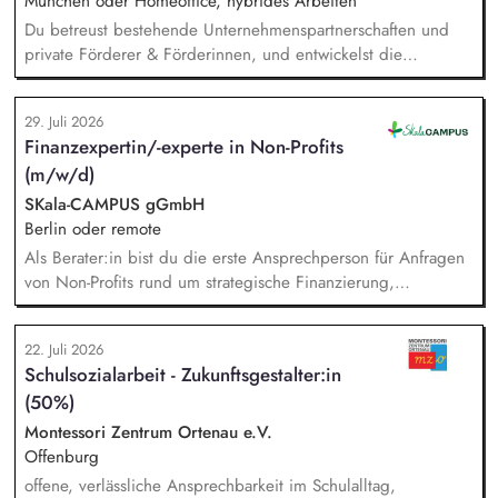
München oder Homeoffice, hybrides Arbeiten
Du betreust bestehende Unternehmenspartnerschaften und
private Förderer & Förderinnen, und entwickelst die
Zusammenarbeit systematisch weiter. Du identifizierst neue
Unternehmen und Förderer & Förderinnen und sprichst sie
29. Juli 2026
aktiv an. Du planst und setzt Fundraising-Maßnahmen
Finanzexpertin/-experte in Non-Profits
eigenständig um und verfolgst deren Ergebnisse. Du
(m/w/d)
arbeitest eng mit der Landesdirektion, dem Marketing und
unseren Programmkollegen zusammen.
SKala-CAMPUS gGmbH
Berlin oder remote
Als Berater:in bist du die erste Ansprechperson für Anfragen
von Non-Profits rund um strategische Finanzierung,
Finanzmanagement und Fundraising. Dabei entwickelst du
den gesamten Prozess von der Anfrage über
22. Juli 2026
Angebotserstellung bis zur eigenverantwortlichen Umsetzung.
Schulsozialarbeit - Zukunftsgestalter:in
Auf Basis der jeweiligen Herausforderungen entwickelst du
(50%)
passgenaue Beratungsprozesse und berätst Organisationen zu
zentralen Fragen ihrer finanziellen Steuerung und
Montessori Zentrum Ortenau e.V.
strategischen Weiterentwicklung.
Offenburg
offene, verlässliche Ansprechbarkeit im Schulalltag,