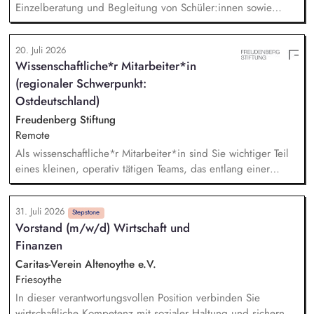
Einzelberatung und Begleitung von Schüler:innen sowie
Familien, Elternarbeit: Beratung, Begleitung und
Informationsangebote, sozialpädagogische Gruppenangebote
20. Juli 2026
(z. B. soziales Lernen, Prävention, Selbstkompetenz),
Wissenschaftliche*r Mitarbeiter*in
Konfliktbegleitung und Stärkung der Beziehungskultur im
(regionaler Schwerpunkt:
Schulalltag, Zusammenarbeit im multiprofessionellen
Schulteam
Ostdeutschland)
Freudenberg Stiftung
Remote
Als wissenschaftliche*r Mitarbeiter*in sind Sie wichtiger Teil
eines kleinen, operativ tätigen Teams, das entlang einer
klaren Programmatik langfristig soziale Innovation
implementiert. Sie unterstützen die Geschäftsführung bei der
31. Juli 2026
Umsetzung der Stiftungsprogrammatik und entwickeln dabei
Stepstone
Vorstand (m/w/d) Wirtschaft und
die Internationalisierungsstrategie der Stiftung weiter. Sie
Finanzen
übersetzen wissenschaftliche Erkenntnisse in
alltagsangebundene Handlungsansätze entlang unserer
Caritas-Verein Altenoythe e.V.
Stiftungsprogrammatik.
Friesoythe
In dieser verantwortungsvollen Position verbinden Sie
wirtschaftliche Kompetenz mit sozialer Haltung und sichern