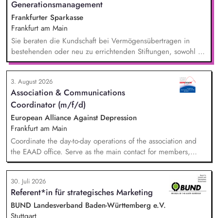
Generationsmanagement
Frankfurter Sparkasse
Frankfurt am Main
Sie beraten die Kundschaft bei Vermögensübertragen in
bestehenden oder neu zu errichtenden Stiftungen, sowohl zu
Lebzeiten als auch im Rahmen der Nachlassplanung. Sie
übernehmen eigenverantwortlich alle relevanten Aufgaben
3. August 2026
bei der Testamentsvollstreckung und Nachlassverwaltung. Sie
Association & Communications
wirken aktiv an Werbemaßnahmen im Stiftungs- und
Coordinator (m/f/d)
Nachlassmanagement mit, auch in kreativer Hinsicht.
European Alliance Against Depression
Frankfurt am Main
Coordinate the day-to-day operations of the association and
the EAAD office. Serve as the main contact for members,
partners and general enquiries. Support the Board of
Directors by organising meetings, preparing documents and
30. Juli 2026
following up on decisions. Coordinate the association's
Referent*in für strategisches Marketing
website, newsletters and social media. Support awareness
campaigns and communication activities. Coordinate and
BUND Landesverband Baden-Württemberg e.V.
develop EAAD's fundraising activities.
Stuttgart