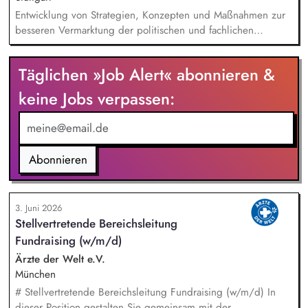
Entwicklung von Strategien, Konzepten und Maßnahmen zur
besseren Vermarktung der politischen und fachlichen
Aktivitäten des BUND Baden-Württemberg, Beratung,
Unterstützung und Qualifizierung der Haupt- und
Täglichen »Job Alert« abonnieren &
Ehrenamtlichen im BUND zur Verbesserung der öffentlichen
Sichtbarkeit des BUND, Konzeptionelle Begleitung des
keine Jobs verpassen:
BUND-Auftritts bei Veranstaltungen, Aktionen u.ä.
Abonnieren
3. Juni 2026
Stellvertretende Bereichsleitung
Fundraising (w/m/d)
Ärzte der Welt e.V.
München
# Stellvertretende Bereichsleitung Fundraising (w/m/d) In
dieser Position gestalten Sie gemeinsam mit der