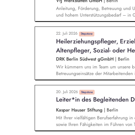
VfJ Werkstätten GmbH
|
Berlin
Jugendämtern und Familiengerichten.
Anleitung, Förderung, Betreuung und U
und hohem Unterstützungsbedarf – in G
individueller Förderpläne Unterstützend
Entwicklungsschritten und Gruppenproze
22. Juli 2026
Bedarfs Dokumentation der Betreuungstä
Stepstone
Heilerziehungspfleger, Erzieh
Teilnehmer*innen
Altenpfleger, Sozial- oder He
DRK Berlin Südwest gGmbH
|
Berlin
Wir kümmern uns im Team um unsere b
Betreuungseinsätze der Mitarbeitenden
im Alltag und gestalten gemeinsam mi
das Teilhabe und Wohlbefinden fördert
20. Juli 2026
im engen Austausch mit Team, Angehör
Stepstone
Leiter*in des Begleitenden 
Kaspar Hauser Stiftung
|
Berlin
Mit Ihrer vielfältigen Berufserfahrung in
sowie Ihren Fähigkeiten im Führen von 
Position der Leitung des Begleitenden