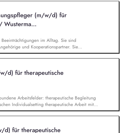
nne der inklusiven Organisationsentwicklung
teams unserer WfbM. Sie agieren dabei einerseits
hungspfleger (m/w/d) für
olleg*innen Ihres Teams und nehmen andererseits
aft wahr.
/ Wusterma...
Beeinträchtigungen im Alltag. Sie sind
Angehörige und Kooperationspartner. Sie
dividuelle Ziele. Sie sorgen für ein stabiles,
ten mit Behörden, Betreuer*innen und
en ihre Arbeit eigenständig und strukturiert.
w/d) für therapeutische
bundene Arbeitsfelder: therapeutische Begleitung
chen Individualsetting therapeutische Arbeit mit
nsivtherapeutischen Wohngruppe. Du arbeitest
 wo Entwicklung tatsächlich stattfindet.
überträgst Du therapeutische Perspektiven in
/d) für therapeutische
est Entwicklungsprozesse unmittelbar.