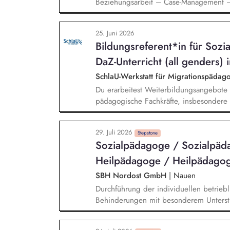
Beziehungsarbeit – Case-Management – 
und Umsetzung der Teilhabeplanung erwü
Gruppenangebote Übernahme von teamo
25. Juni 2026
Bildungsreferent*in für Sozi
DaZ-Unterricht (all genders) i
SchlaU-Werkstatt für Migrationspäd
Du erarbeitest Weiterbildungsangebote 
pädagogische Fachkräfte, insbesondere
emotionalem Lernen für Deutsch-als-Zwei
Weiterbildungen und Beratungen für päd
29. Juli 2026
erweiterst unsere Zusammenarbeit mit 
Stepstone
Sozialpädagoge / Sozialpäda
Akteur*innen pädagogischer Arbeit in 
Heilpädagoge / Heilpädagogi
SBH Nordost GmbH
|
Nauen
Durchführung der individuellen betrieb
Behinderungen mit besonderem Unterst
der Unterstützten Beschäftigung nach §
Schlüsselqualifikationen und von berufs