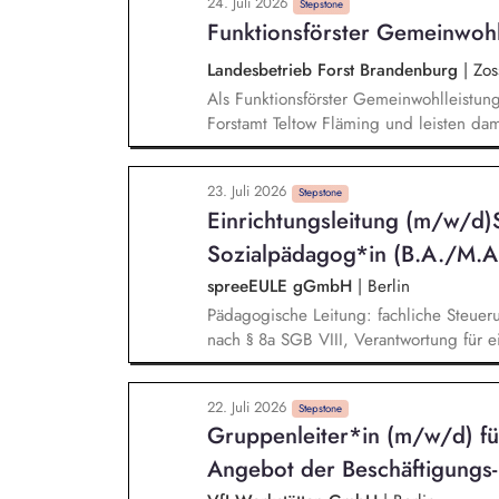
24. Juli 2026
Weiterentwicklung der Persönlichkeit
Stepstone
Funktionsförster Gemeinwoh
Ausbildungs- bzw. Arbeitsplätzen, admini
Auftraggebern
Landesbetrieb Forst Brandenburg
|
Zos
Als Funktionsförster Gemeinwohlleistun
Forstamt Teltow Fläming und leisten damit
Umwelt- und Naturschutz. Planen, Koor
des forstlichen Arten-, Biotop- und Geb
23. Juli 2026
Revierleiter/innen auf diesem Fachgeb
Stepstone
Einrichtungsleitung (m/w/d)S
auf diesem Gebiet. Planen, durchführ
der Waldpädagogik sowie der forstliche
Sozialpädagog*in (B.A./M.A
spreeEULE gGmbH
|
Berlin
Pädagogische Leitung: fachliche Steuer
nach § 8a SGB VIII, Verantwortung für ei
Personalführung: Führung des pädagogi
Fallbesprechungen, Personalentwicklung
22. Juli 2026
und Verantwortung des Dienstplans unter
Stepstone
Gruppenleiter*in (m/w/d) fü
sowie der Anforderungen einer rund-um-
Steuerung der einrichtungsseitigen Bete
Angebot der Beschäftigungs- 
Verantwortung für Clearingberichte, Ver