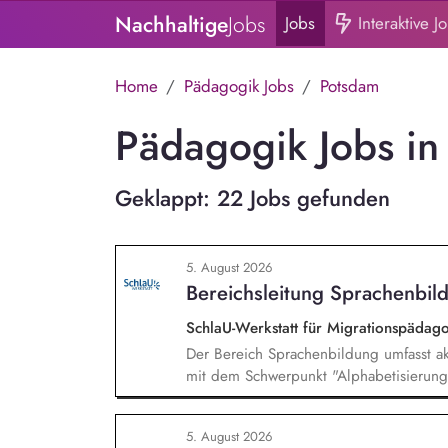
Nachhaltige
Jobs
Jobs
Interaktive J
Home
Pädagogik Jobs
Potsdam
Pädagogik Jobs in
Geklappt: 22 Jobs gefunden
5. August 2026
Bereichsleitung Sprachenbild
SchlaU-Werkstatt für Migrationspäd
Der Bereich Sprachenbildung umfasst ak
mit dem Schwerpunkt "Alphabetisierung 
weitere auf Unterrichtsmaterial bezoge
sprachensensibles und rassismuskritisch
5. August 2026
Berufliche Bildung. Der Bereich Sprache