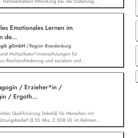
Netzwerkarbeit Mitwirkung bei der Erstellung
nscht sind bedarfsorientierte soziale
rganisatorischen Aufgaben
ales Emotionales Lernen im
n de...
agogik gGmbH
|
Region Brandenburg
und Multiplikator*innenschulungen für
 zu Resilienzförderung und sozialem und
tsprache-Lernende. Du planst und leitest (online)
agogische Fachkräfte. Du intensivierst und
Schulen, kommunalen Stellen und anderen
gogin / Erzieher*in /
Brandenburg.
n / Ergoth...
lichen Qualifizierung (InbeQ) für Menschen mit
ützungsbedarf (§ 55 Abs. 2 SGB IX) im Rahmen
 55 SGB IX, Vermittlung von
übergreifenden Lerninhalten sowie die