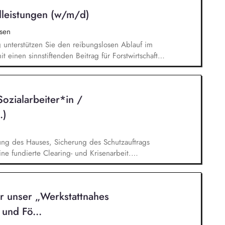
, Bewerbungsmanagement, Akquise von
lleistungen (w/m/d)
strative Tätigkeiten, Kontakt zu den
sen
g unterstützen Sie den reibungslosen Ablauf im
 einen sinnstiftenden Beitrag für Forstwirtschaft,
dinieren und Abstimmen aller Angelegenheiten
ietsschutzes im Forstamt und anleiten der
iet, Zusammenarbeit mit Behörden und Ehrenamt
ozialarbeiter*in /
en und abrechnen revierübergreifender Maßnahmen
n Bildungs- und Erziehungsarbeit.
.)
ung des Hauses, Sicherung des Schutzauftrags
ne fundierte Clearing- und Krisenarbeit.
schen Teams, Gestaltung von Dienst- und
 und -gespräche. Dienstplangestaltung: Erstellung
 Beachtung arbeits- und tarifrechtlicher Vorgaben
r unser „Werkstattnahes
die-Uhr arbeitenden Einrichtung. Hilfeplanung:
iligung an Verfahren nach § 36 SGB VIII,
und Fö...
tretung der fachlichen Position gegenüber