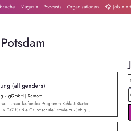
obsuche
Magazin
Podcasts
Organisationen
Job Aler
 Potsdam
ung (all genders)
agogik gGmbH
|
Remote
tuell unser laufendes Programm SchlaU:Starten
in DaZ für die Grundschule" sowie zukünftig
ne Projekte mit den Schwerpunkten
es Deutschlernen von der Grundschule bis in die
nbildung entwickelt in seinen Projekten dazu