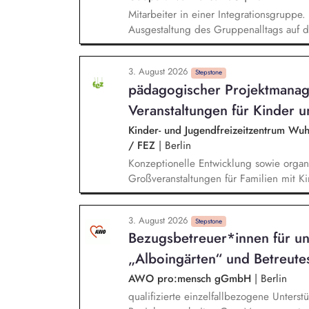
Mitarbeiter in einer Integrationsgruppe
Ausgestaltung des Gruppenalltags auf 
Das Team besteht aus Erzieherinnen, di
des benachbarten Sozialpädiatrischen 
3. August 2026
Versorgung und Organisation. Zusammen
Stepstone
pädagogischer Projektmanag
Veranstaltungen für Kinder u
Kinder- und Jugendfreizeitzentrum Wu
/ FEZ
|
Berlin
Konzeptionelle Entwicklung sowie organi
Großveranstaltungen für Familien mit Ki
inhaltlichen Weiterentwicklung der Vera
internen Kooperationen z.B. mit dem T
3. August 2026
für Schulen oder der Astrid-Lindgren 
Stepstone
Bezugsbetreuer*innen für u
dem Bereich der außerschulischen Bildu
oder anderen gesellschaftlich relevant
„Alboingärten“ und Betreute
neuen pädagogischen Angeboten für Ki
AWO pro:mensch gGmbH
|
Berlin
qualifizierte einzelfallbezogene Unters