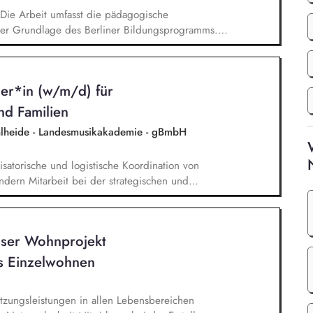
. Die Arbeit umfasst die pädagogische
der Grundlage des Berliner Bildungsprogramms.
e eng mit den therapeutischen Mitarbeiterinnen
Zentrums zusammen arbeiten. Aufgaben der
arbeit mit den Mitarbeiterinnen des SPZ.
er*in (w/m/d) für
nd Familien
hlheide - Landesmusikakademie - gBmbH
satorische und logistische Koordination von
ndern Mitarbeit bei der strategischen und
nstaltungsreihen und Einzelangebote, auch in
eam Ferien oder dem Bereich Bildungsangebote
Bühne Partner*innengewinnung und -betreuung aus
nser Wohnprojekt
ng, aber auch aus Kultur, Sport, Wissenschaft
en Bereichen Entwicklung und Umsetzung von
s Einzelwohnen
nder und deren Familien
tützungsleistungen in allen Lebensbereichen