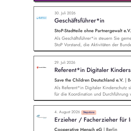
30. Juli 2026
Geschäftsführer*in
StoP-Stadtteile ohne Partnergewalt e.V
Als Geschäftsführer*in steuern Sie ge
StoP Vorstand, die Aktivitäten der Bund
Projektmanagement und Verantwortung 
Gesamtsteuerung und Sicherstellung des 
29. Juli 2026
und des Vereins (Finanzierung, Control
Referent*in Digitaler Kinder
sowie Personalverantwortung für die Bun
Save the Children Deutschland e.V.
|
Be
Als Referent*in Digitaler Kinderschutz s
für die Koordination und Durchführung 
Identifikation, Ansprache und Akquise vo
zum sensiblen Umgang mit Kinderfotos un
4. August 2026
und -verbände, Jugendverbände, Kinder-
Stepstone
Erzieher / Facherzieher für I
Konzeption und Durchführung zielgruppe
in Präsenz bei Auftraggebern.
Cooperative Mensch eG
|
Berlin