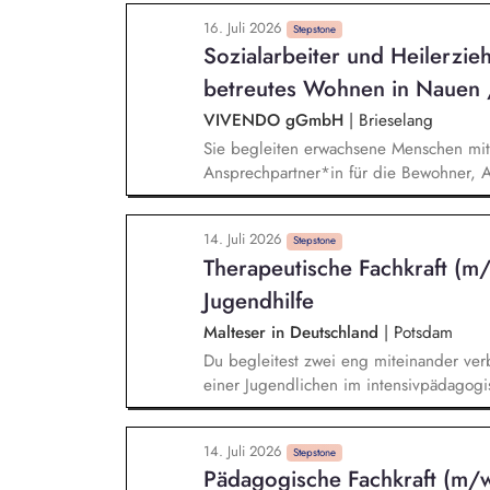
konzeptionelle Weiterentwicklung im Si
16. Juli 2026
übernehmen. Sie sind Teil des Leitungs
Stepstone
Sozialarbeiter und Heilerzie
kollegial und auf Augenhöhe mit den K
die Aufgaben einer mittleren Führungskr
betreutes Wohnen in Nauen 
VIVENDO gGmbH
|
Brieselang
Sie begleiten erwachsene Menschen mit 
Ansprechpartner*in für die Bewohner, 
entwickeln gemeinsam mit Klient*innen in
wertschätzendes Wohnumfeld. Sie arbei
14. Juli 2026
Fachdiensten zusammen. Sie dokumentier
Stepstone
Therapeutische Fachkraft (m/
Jugendhilfe
Malteser in Deutschland
|
Potsdam
Du begleitest zwei eng miteinander ver
einer Jugendlichen im intensivpädagogis
Kindern und Jugendlichen in einer inte
nicht losgelöst vom Alltag, sondern dort,
14. Juli 2026
Gemeinsam mit dem pädagogischen Team 
Stepstone
Pädagogische Fachkraft (m/w
konkrete Alltagssituationen und begleit