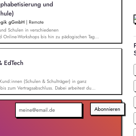
lphabetisierung und
errichtsmaterialien und begleitet pädagogische
eiterbildungsangeboten online wie offline.
hule)
agogik gGmbH
|
Remote
und Schulen in verschiedenen
d Online-Workshops bis hin zu pädogischen Tagen
unsere Plattform schlau-lernen.org. Die inhaltlichen
eichen Lesen lernen,
betisierung in der Grundschule.
 & EdTech
Kund:innen (Schulen & Schulträger) in ganz
bis zum Vertragsabschluss. Dabei arbeitest du
 auch mit qualifizierten Inbound-Anfragen in einem
onaten. Außerdem repräsentierst du uns auf
n im Bildungsbereich und trägst aktiv dazu bei,
Abonnieren
ren.