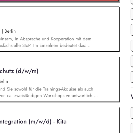
.
|
Berlin
meinsam, in Absprache und Kooperation mit dem
esfachstelle StoP. Im Einzelnen bedeutet das:
für die Umsetzung des Gesamtprojektes,
wirtschaftlichen Betriebes der Geschäftsstelle
ling), Akquise von Fördermitteln und Spenden
schutz (d/w/m)
desfachstelle mit 4 Mitarbeitenden.
rlin
ind Sie sowohl für die Trainings-Akquise als auch
von ca. zweistündigen Workshops verantwortlich.
n Institutionen und Organisationen für Trainings
d -videos (z. B. Kitas, Schulen, Sportvereine
/Jugendreiseveranstalter). Eigenständige
ntegration (m/w/d) - Kita
ngerechter Trainings in digitalen Formaten sowie