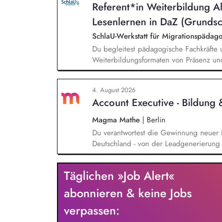
Referent*in Weiterbildung A
zielgruppengerechte und innovative Unt
Fachkräfte mit daran angeschlossenen W
Lesenlernen in DaZ (Grundsc
SchlaU-Werkstatt für Migrationspäd
Du begleitest pädagogische Fachkräfte 
Weiterbildungsformaten von Präsenz un
und erstellst Online-Selbstlernkurse für 
Schwerpunkte liegen dabei auf den Ber
4. August 2026
Mehrsprachigkeitsbewusstsein und Alpha
Account Executive - Bildung
Magma Mathe
|
Berlin
Du verantwortest die Gewinnung neuer 
Deutschland - von der Leadgenerierung 
sowohl mit selbst generierten Leads als
typischen Sales-Zyklus von rund zwei M
Täglichen »Job Alert«
Messen, Konferenzen und Veranstaltunge
unsere Marke in Deutschland zu etablie
abonnieren & keine Jobs
verpassen: