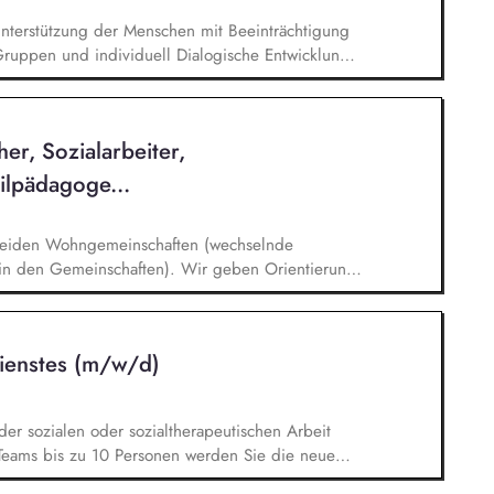
nterstützung der Menschen mit Beeinträchtigung
ruppen und individuell Dialogische Entwicklung
e Begleitung von individuellen
ssen Pflegerische Assistenz entsprechend des
tigkeiten und der Entwicklung der
er, Sozialarbeiter,
ilpädagoge...
eiden Wohngemeinschaften (wechselnde
 in den Gemeinschaften). Wir geben Orientierung
t den Bewohnerinnen und Bewohnern ein Umfeld,
. Wir dokumentieren Entwicklungsstände und sind
igen, Ärzten, Schulen und Behörden.
Dienstes (m/w/d)
 der sozialen oder sozialtherapeutischen Arbeit
Teams bis zu 10 Personen werden Sie die neue
 Dienstes unserer WfbM sowie dessen