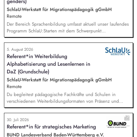
genders)
SchlaU-Werkstatt für Migrationspädagogik gGmbH
Remote
Der Bereich Sprachenbildung umfasst aktuell unser laufendes
Programm SchlaU:Starten mit dem Schwerpunkt
"Alphabetisierung in DaZ für die Grundschule" sowie
zukünftig weitere auf Unterrichtsmaterial bezogene Projekte
5. August 2026
mit den Schwerpunkten sprachensensibles und
Referent*in Weiterbildung
rassismuskritisches Deutschlernen von der Grundschule bis in
Alphabetisierung und Lesenlernen in
die Berufliche Bildung. Der Bereich Sprachenbildung
entwickelt in seinen Projekten dazu zielgruppengerechte und
DaZ (Grundschule)
innovative Unterrichtsmaterialien und begleitet pädagogische
SchlaU-Werkstatt für Migrationspädagogik gGmbH
Fachkräfte mit daran angeschlossenen
Remote
Weiterbildungsangeboten online wie offline.
Du begleitest pädagogische Fachkräfte und Schulen in
verschiedenen Weiterbildungsformaten von Präsenz und
Online-Workshops bis hin zu pädogischen Tagen und erstellst
Online-Selbstlernkurse für unsere Plattform schlau-lernen.org.
30. Juli 2026
Die inhaltlichen Schwerpunkte liegen dabei auf den
Referent*in für strategisches Marketing
Bereichen Lesen lernen, Mehrsprachigkeitsbewusstsein und
Alphabetisierung in der Grundschule.
BUND Landesverband Baden-Württemberg e.V.