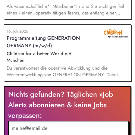
Als wissenschaftliche*r Mitarbeiter*in sind Sie wichtiger Teil
eines kleinen, operativ tätigen Teams, das entlang einer
klaren Programmatik langfristig soziale Innovation
implementiert. Sie unterstützen die Geschäftsführung bei der
16. Juli 2026
Umsetzung der Stiftungsprogrammatik und entwickeln dabei
Programmleitung GENERATION
die Internationalisierungsstrategie der Stiftung weiter. Sie
GERMANY (m/w/d)
übersetzen wissenschaftliche Erkenntnisse in
alltagsangebundene Handlungsansätze entlang unserer
Children for a better World e.V.
Stiftungsprogrammatik.
München
Du verantwortest die operative Abwicklung und die
Weiterentwicklung von GENERATION GERMANY. Dabei
arbeitest Du im Team und auch eng mit unserem Vorstand
zusammen und übernimmst Verantwortung für die Strategie,
Nichts gefunden? Täglichen »Job
die Umsetzung und das Wachstum des Programms. Dazu
gehören insbesondere: Inhaltliche, strategische und
Alert« abonnieren & keine Jobs
organisatorische Weiterentwicklung des Programms,
verpassen:
Konzeption, Planung und Durchführung unserer
Demokratieveranstaltungen, Moderation der Veranstaltungen
und Vorbereitung der Panelgäste.