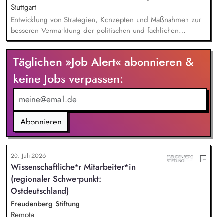
Stuttgart
Entwicklung von Strategien, Konzepten und Maßnahmen zur
besseren Vermarktung der politischen und fachlichen
Aktivitäten des BUND Baden-Württemberg, Beratung,
Unterstützung und Qualifizierung der Haupt- und
Täglichen »Job Alert« abonnieren &
Ehrenamtlichen im BUND zur Verbesserung der öffentlichen
Sichtbarkeit des BUND, Konzeptionelle Begleitung des
keine Jobs verpassen:
BUND-Auftritts bei Veranstaltungen, Aktionen u.ä.
Abonnieren
20. Juli 2026
Wissenschaftliche*r Mitarbeiter*in
(regionaler Schwerpunkt:
Ostdeutschland)
Freudenberg Stiftung
Remote