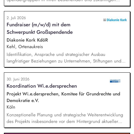
Projektpartnerschaften (Kooperationsprojekte zwischen
deutschen Spendergruppen und internationalen
2. Juli 2026
Entwicklungshilfeprojekten) und fördern den Aufbau
Fundraiser (m/w/d) mit dem
langfristiger, vertrauensvoller Beziehungen.
Schwerpunkt Großspendende
Spenderbetreuung - Kommunikation und Abstimmung zu
Projekten, Budgets und Spendenaufkommen; Identifikation
Diakonie Kork KdöR
geeigneter Projekte, deeskalierende Kommunikation bei
Kehl, Ortenaukreis
Problemen mit Projekten in enger Abstimmung mit dem
Identifikation, Ansprache und strategischer Ausbau
Vorstand und beteiligten Kolleg/innen.
langfristiger Beziehungen zu Unternehmen, Stiftungen und
vermögenden Privatpersonen. Entwicklung und Umsetzung
individueller Förderstrategien (Major Donor Journeys).
30. Juni 2026
Planung, Organisation und Durchführung von exklusiven
Koordination Wi.e.dersprechen
Fundraising-Veranstaltungen. Strategische Beratung und
Begleitung der Geschäftsleitung sowie der Gremien bei
Projekt Wi.e.dersprechen, Komitee für Grundrechte und
hochrangigen Spenderterminen und der direkten Ansprache.
Demokratie e.V.
Köln
Konzeptionelle Planung und strategische Weiterentwicklung
des Projekts insbesondere vor dem Hintergrund aktueller
politischer Entwicklungen in den Projektregionen,