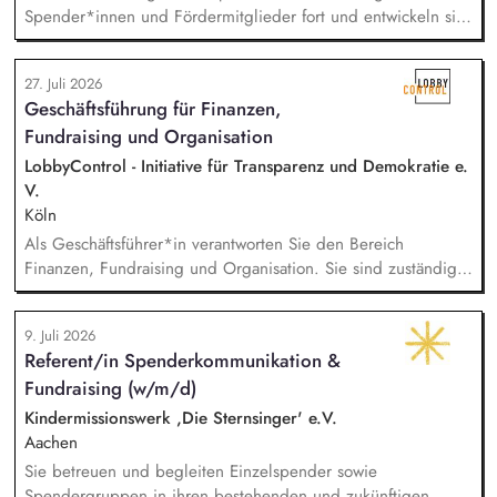
Spender*innen und Fördermitglieder fort und entwickeln sie
weiter. Sie sind verantwortlich für unsere E-Mailings und
steuern diese ganzheitlich - angefangen bei der Planung,
27. Juli 2026
Zielgruppensegmentierung und Themenauswahl übers Texten
Geschäftsführung für Finanzen,
bis hin zur technischen Abwicklung und deren
Fundraising und Organisation
kontinuierlichen Optimierung und Weiterentwicklung.
LobbyControl - Initiative für Transparenz und Demokratie e.
V.
Köln
Als Geschäftsführer*in verantworten Sie den Bereich
Finanzen, Fundraising und Organisation. Sie sind zuständig
für die Finanzplanung, das Controlling und die Organisation
des Rechnungswesens. Sie leiten das Fundraising-Team und
9. Juli 2026
entwickeln eine nachhaltige Fundraising Strategie. Sie sind
Referent/in Spenderkommunikation &
verantwortlich für das Personalmanagement und die operative
Fundraising (w/m/d)
Steuerung von Prozessen zur Organisationsentwicklung.
Kindermissionswerk ,Die Sternsinger' e.V.
Aachen
Sie betreuen und begleiten Einzelspender sowie
Spendergruppen in ihren bestehenden und zukünftigen