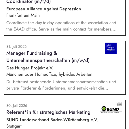
Coordinator (m/f/d)
European Alliance Against Depression
Frankfurt am Main
Coordinate the day-to-day operations of the association and
the EAAD office. Serve as the main contact for members,
partners and general enquiries. Support the Board of
Directors by organising meetings, preparing documents and
31. Juli 2026
following up on decisions. Coordinate the association's
Manager Fundraising &
website, newsletters and social media. Support awareness
Unternehmenspartnerschaften (m/w/d)
campaigns and communication activities. Coordinate and
develop EAAD's fundraising activities.
Das Hunger Projekt e.V.
München oder Homeoffice, hybrides Arbeiten
Du betreust bestehende Unternehmenspartnerschaften und
private Förderer & Förderinnen, und entwickelst die
Zusammenarbeit systematisch weiter. Du identifizierst neue
Unternehmen und Förderer & Förderinnen und sprichst sie
30. Juli 2026
aktiv an. Du planst und setzt Fundraising-Maßnahmen
Referent*in für strategisches Marketing
eigenständig um und verfolgst deren Ergebnisse. Du
arbeitest eng mit der Landesdirektion, dem Marketing und
BUND Landesverband Baden-Württemberg e.V.
unseren Programmkollegen zusammen.
Stuttgart