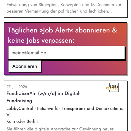
Entwicklung von Strategien, Konzepten und Maßnahmen zur
besseren Vermarktung der politischen und fachlichen
Aktivitäten des BUND Baden-Württemberg, Beratung,
Unterstützung und Qualifizierung der Haupt- und
Täglichen »Job Alert« abonnieren &
Ehrenamtlichen im BUND zur Verbesserung der öffentlichen
Sichtbarkeit des BUND, Konzeptionelle Begleitung des
keine Jobs verpassen:
BUND-Auftritts bei Veranstaltungen, Aktionen u.ä.
Abonnieren
27. Juli 2026
Fundraiser*in (w/m/d) im Digital-
Fundraising
LobbyControl - Initiative für Transparenz und Demokratie e.
V.
Köln oder Berlin
Sie führen die digitale Ansprache zur Gewinnung neuer