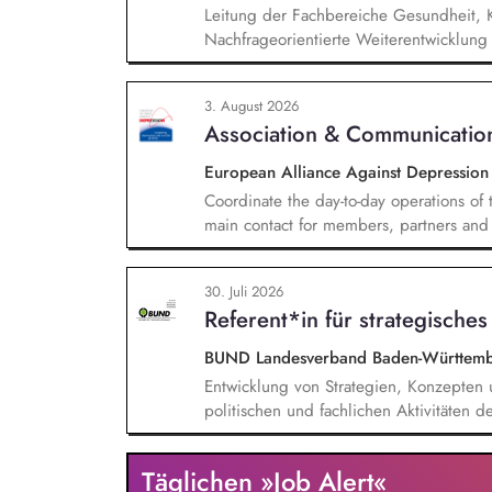
Leitung der Fachbereiche Gesundheit, 
Nachfrageorientierte Weiterentwicklun
inhaltliche Entwicklung des Profils und
Kursleitenden sowie deren methodische
3. August 2026
sowie betriebswirtschaftliche Planung i
Association & Communicatio
Marketing, Presse- und Öffentlichkeitsarb
European Alliance Against Depressio
Coordinate the day-to-day operations of 
main contact for members, partners and 
by organising meetings, preparing docu
the association's website, newsletters 
30. Juli 2026
communication activities. Coordinate and
Referent*in für strategische
BUND Landesverband Baden-Württemb
Entwicklung von Strategien, Konzepte
politischen und fachlichen Aktivitäte
Unterstützung und Qualifizierung der 
Verbesserung der öffentlichen Sichtbar
Täglichen »Job Alert«
BUND-Auftritts bei Veranstaltungen, Akt