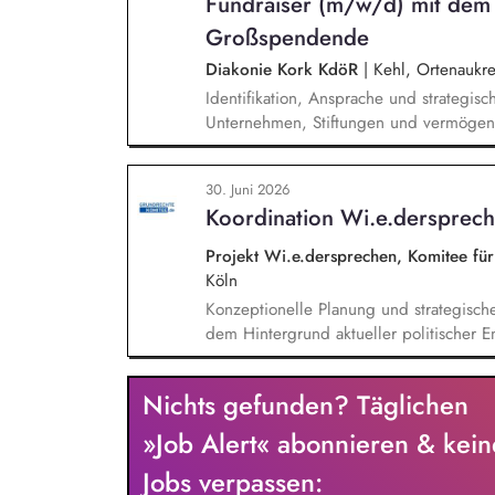
Fundraiser (m/w/d) mit dem
Projekte, deeskalierende Kommunikation
Abstimmung mit dem Vorstand und betei
Großspendende
Diakonie Kork KdöR
|
Kehl, Ortenaukre
Identifikation, Ansprache und strategis
Unternehmen, Stiftungen und vermögen
individueller Förderstrategien (Major D
Durchführung von exklusiven Fundraisin
30. Juni 2026
Begleitung der Geschäftsleitung sowie
Koordination Wi.e.dersprec
und der direkten Ansprache.
Projekt Wi.e.dersprechen, Komitee fü
Köln
Konzeptionelle Planung und strategisch
dem Hintergrund aktueller politischer E
Öffentlichkeitsarbeit Print und web in D
Vorträgen, Netzwerk- u. Fundraisingver
Nichts gefunden? Täglichen
Privatspendenfundraisings, regelmäßi
(neuen) Spender*innen, Organisation un
»Job Alert« abonnieren & kein
Dialogseminare.
Jobs verpassen: