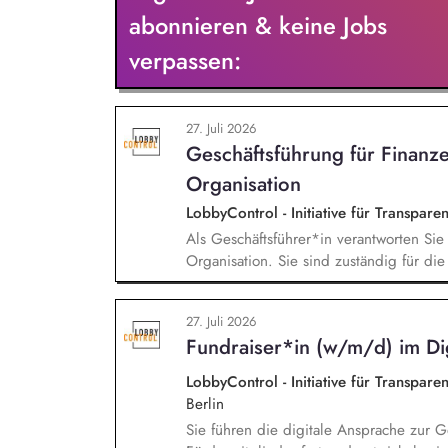
abonnieren & keine Jobs
verpassen:
27. Juli 2026
Geschäftsführung für Finanz
Organisation
LobbyControl - Initiative für Transpar
Als Geschäftsführer*in verantworten Si
Organisation. Sie sind zuständig für di
Organisation des Rechnungswesens. Sie 
nachhaltige Fundraising Strategie. Sie 
27. Juli 2026
und die operative Steuerung von Prozes
Fundraiser*in (w/m/d) im Dig
LobbyControl - Initiative für Transpar
Berlin
Sie führen die digitale Ansprache zur