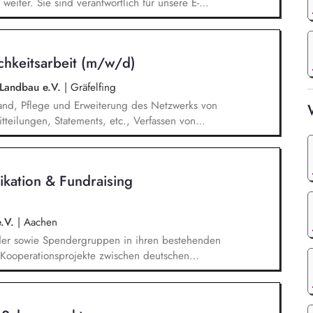
weiter. Sie sind verantwortlich für unsere E-
 - angefangen bei der Planung,
swahl übers Texten bis hin zur technischen
 Optimierung und Weiterentwicklung.
ichkeitsarbeit (m/w/d)
 Landbau e.V.
|
Gräfelfing
and, Pflege und Erweiterung des Netzwerks von
tteilungen, Statements, etc., Verfassen von
erne wie externe Verbandsmedien, Strategische
it mit der Leitung Kommunikation & Presse,
ung Politik zur Entwicklung und Formulierung
kation & Fundraising
monitoring und Ableitung entsprechender
rbeit im Team Krisenkommunikation
e.V.
|
Aachen
der sowie Spendergruppen in ihren bestehenden
 (Kooperationsprojekte zwischen deutschen
wicklungshilfeprojekten) und fördern den Aufbau
ungen. Spenderbetreuung - Kommunikation und
Spendenaufkommen; Identifikation geeigneter