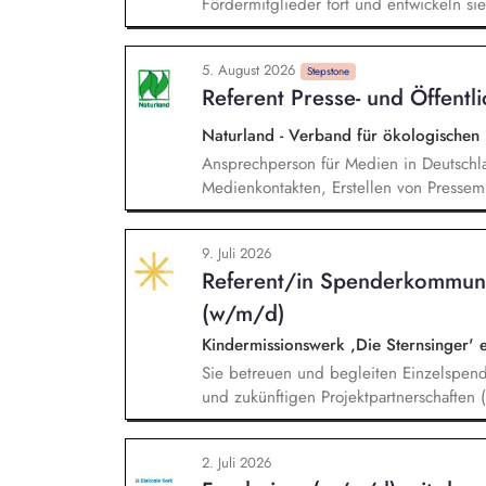
Fördermitglieder fort und entwickeln sie 
Mailings und steuern diese ganzheitlich
Zielgruppensegmentierung und Themenau
5. August 2026
Abwicklung und deren kontinuierlichen
Stepstone
Referent Presse- und Öffentl
Naturland - Verband für ökologischen
Ansprechperson für Medien in Deutschl
Medienkontakten, Erstellen von Pressemi
Artikeln und Posts für verschiedene int
Kommunikationsplanung in Zusammenarbe
9. Juli 2026
Enge Zusammenarbeit mit der Fachabteil
Referent/in Spenderkommuni
klarer politischer Botschaften, Medien
Kommunikationsmaßnahmen, Aktive Mita
(w/m/d)
Kindermissionswerk ,Die Sternsinger' 
Sie betreuen und begleiten Einzelspen
und zukünftigen Projektpartnerschaften
Spendergruppen und internationalen Ent
langfristiger, vertrauensvoller Bezieh
2. Juli 2026
Abstimmung zu Projekten, Budgets und 