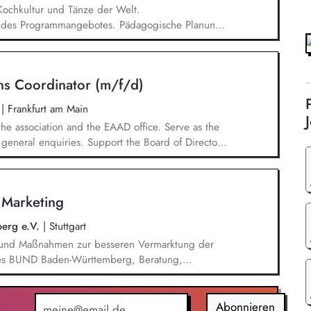
Kochkultur und Tänze der Welt.
g des Programmangebotes. Pädagogische Planung,
 Organisation des Angebots. Fachliche Auswahl von
 und didaktische Beratung. Budgetsteuerung
n den betreffenden Fachbereichen. Mitarbeit beim
ns Coordinator (m/f/d)
eit.
n
|
Frankfurt am Main
the association and the EAAD office. Serve as the
general enquiries. Support the Board of Directors
ments and following up on decisions. Coordinate
and social media. Support awareness campaigns and
 develop EAAD's fundraising activities.
s Marketing
erg e.V.
|
Stuttgart
n und Maßnahmen zur besseren Vermarktung der
n des BUND Baden-Württemberg, Beratung,
Haupt- und Ehrenamtlichen im BUND zur
keit des BUND, Konzeptionelle Begleitung des
ionen u.ä.
Abonnieren