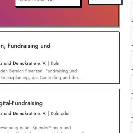
en, Fundraising und
enz und Demokratie e. V.
|
Köln
e den Bereich Finanzen, Fundraising und
e Finanzplanung, das Controlling und die
leiten das Fundraising-Team und entwickeln eine
sind verantwortlich für das Personalmanagement
sen zur Organisationsentwicklung.
ital-Fundraising
enz und Demokratie e. V.
|
Köln oder
 Gewinnung neuer Spender*innen und