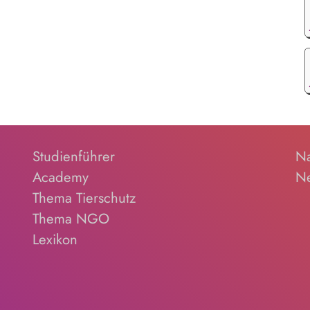
Studienführer
Na
Academy
Ne
Thema Tierschutz
Thema NGO
Lexikon