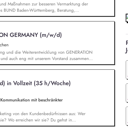
n und Maßnahmen zur besseren Vermarktung der
n des BUND Baden-Württemberg, Beratung,
Haupt- und Ehrenamtlichen im BUND zur
keit des BUND, Konzeptionelle Begleitung des
ionen u.ä.
ION GERMANY (m/w/d)
chen
klung und die Weiterentwicklung von GENERATION
 und auch eng mit unserem Vorstand zusammen
Strategie, die Umsetzung und das Wachstum des
nhaltliche, strategische und organisatorische
eption, Planung und Durchführung unserer
) in Vollzeit (35 h/Woche)
 der Veranstaltungen und Vorbereitung der
 Kommunikation mit beschränkter
arketing von den Kundenbedürfnissen aus: Wer
ie? Wo erreichen wir sie? Du gehst in
entwickelst daraus Marketingstrategien, konkrete