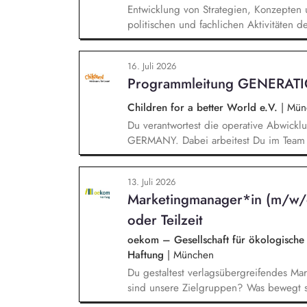
Entwicklung von Strategien, Konzepte
politischen und fachlichen Aktivitäte
Unterstützung und Qualifizierung der 
Verbesserung der öffentlichen Sichtbar
16. Juli 2026
BUND-Auftritts bei Veranstaltungen, Akt
Programmleitung GENERAT
Children for a better World e.V.
|
Mün
Du verantwortest die operative Abwic
GERMANY. Dabei arbeitest Du im Team
und übernimmst Verantwortung für die 
Programms. Dazu gehören insbesondere: I
13. Juli 2026
Weiterentwicklung des Programms, Konz
Marketingmanager*in (m/w/d
Demokratieveranstaltungen, Moderation
Panelgäste.
oder Teilzeit
oekom – Gesellschaft für ökologische
Haftung
|
München
Du gestaltest verlagsübergreifendes M
sind unsere Zielgruppen? Was bewegt s
Verbindung mit unseren Kund*innen und 