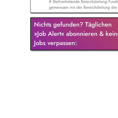
# Stellvertretende Bereichsleitung Fundraising (w/m/d) In dies
gemeinsam mit der Bereichsleitung die 
und übernehmen Führungs- sowie Steue
Schwerpunkt Ihrer Tätigkeit liegt in de
Nichts gefunden? Täglichen
Dialogmarketing-Teams: strategische Wei
Leitung und Koordination des Teams, 
»Job Alert« abonnieren & kein
sowie Identifikation neuer Fundraisingpo
Jobs verpassen: