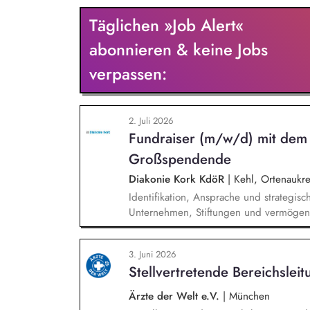
Maßnahmen und neue Formate. Du misst, 
Täglichen »Job Alert«
Konsequenzen. Du verantwortest das oper
BIO, Slow Food Magazin und Natürlich G
abonnieren & keine Jobs
Kooperationen – in enger Abstimmung m
verpassen:
2. Juli 2026
Fundraiser (m/w/d) mit dem
Großspendende
Diakonie Kork KdöR
|
Kehl, Ortenaukre
Identifikation, Ansprache und strategis
Unternehmen, Stiftungen und vermögen
individueller Förderstrategien (Major D
Durchführung von exklusiven Fundraisin
3. Juni 2026
Begleitung der Geschäftsleitung sowie
Stellvertretende Bereichslei
und der direkten Ansprache.
Ärzte der Welt e.V.
|
München