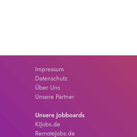
Impressum
Datenschutz
Über Uns
Unsere Partner
Unsere Jobboards
KIJobs.de
RemoteJobs.de