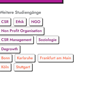
Weitere Studiengänge
CSR
Ethik
NGO
Non Profit Organisation
CSR Management
Soziologie
Degrowth
Bonn
Karlsruhe
Frankfurt am Main
Köln
Stuttgart