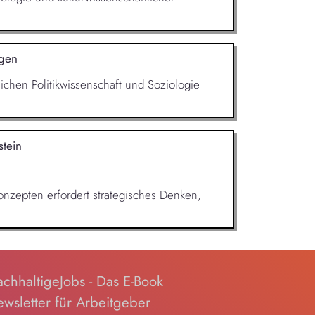
egen
hen Politikwissenschaft und Soziologie
stein
nzepten erfordert strategisches Denken,
.
chhaltigeJobs - Das E-Book
wsletter für Arbeitgeber