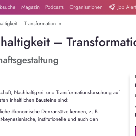
obsuche
Magazin
Podcasts
Organisationen
Job Aler
tigkeit – Transformation in
ltigkeit – Transformati
aftsgestaltung
chaft, Nachhaltigkeit und Transformationsforschung auf
sten inhaltlichen Bausteine sind:
dliche ökonomische Denkansätze kennen, z. B.
t-keynesianische, institutionelle und auch den