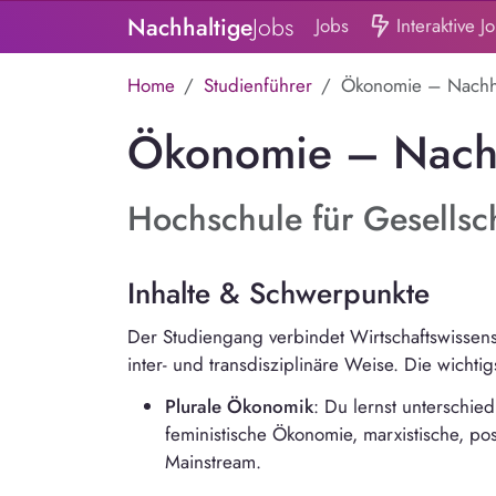
Nachhaltige
Jobs
Jobs
Interaktive J
Home
Studienführer
Ökonomie – Nachhal
Ökonomie – Nachha
Hochschule für Gesellsch
Inhalte & Schwerpunkte
Der Studiengang verbindet Wirtschaftswissens
inter- und transdisziplinäre Weise.
Die wichtig
Plurale Ökonomik
: Du lernst unterschie
feministische Ökonomie, marxistische, pos
Mainstream.