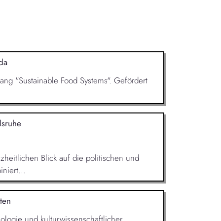
da
ngang "Sustainable Food Systems". Gefördert
lsruhe
heitlichen Blick auf die politischen und
niert...
ten
iologie und kulturwissenschaftlicher