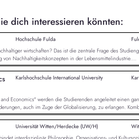
e dich interessieren könnten:
Hochschule Fulda
Ful
nachhaltiger wirtschaften? Das ist die zentrale Frage des Studie
von Nachhaltigkeitskonzepten in der Lebensmittelindustrie....
cs
Karlshochschule International University
Kar
y and Economics" werden die Studierenden angeleitet einen ganz
derungen, auch im Zuge der Globalisierung, zu erlangen. Kombi
Universität Witten/Herdecke (UW/H)
Wit
indet interdisziplinär Philosophie, Organisations- und Kultursoz