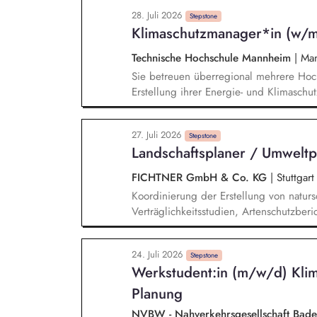
Arbeitsanweisungen, Arbeitsrichtlinien
28. Juli 2026
Optimierung der Logistikprozesse, Ansp
Stepstone
Klimaschutzmanager*in (w/
Bearbeitung aller kaufmännischen/admin
Technische Hochschule Mannheim
|
Man
Sie betreuen überregional mehrere Hoch
Erstellung ihrer Energie- und Klimaschu
zu betreuenden Hochschulen mit und unt
stellen insbesondere für baulich/techn
27. Juli 2026
zum Gebäudeeigentümer dar und erarbe
Stepstone
Landschaftsplaner / Umwelt
Maßnahmenkatalog. Sie unterstützen di
Bearbeitung von Projekten zum Klimasch
FICHTNER GmbH & Co. KG
|
Stuttgart
und entwickeln gemeinsam Konzepte für 
Koordinierung der Erstellung von natur
Umsetzungsprozesse mit anderen Landese
Verträglichkeitsstudien, Artenschutzber
Monitoring.
Team aus Umweltgutachtern und technis
Abstimmungsterminen mit Naturschutz-
24. Juli 2026
Fachgutachtern und Qualitätssicherung d
Stepstone
Werkstudent:in (m/w/d) Klim
Begleitung von Genehmigungsverfahren 
Auswertung und Koordination der Beant
Planung
aus dem Genehmigungsverfahren
NVBW - Nahverkehrsgesellschaft Ba