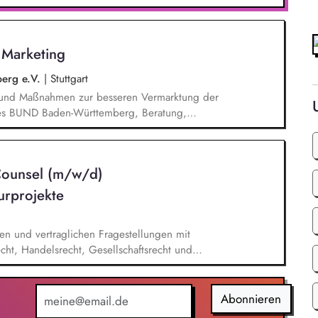
- und Klimaschutz nach bestem Wissen und
d Aktionen, beispielsweise durch das Sammeln
s Marketing
erg e.V.
|
Stuttgart
n und Maßnahmen zur besseren Vermarktung der
n des BUND Baden-Württemberg, Beratung,
Haupt- und Ehrenamtlichen im BUND zur
keit des BUND, Konzeptionelle Begleitung des
ionen u.ä.
Counsel (m/w/d)
turprojekte
hen und vertraglichen Fragestellungen mit
echt, Handelsrecht, Gesellschaftsrecht und
astruktur- und Ladeinfrastrukturprojekte über den
ndere das bundesweite „Lkw-Schnellladenetz" Du
chtliche und vertragliche Risiken und entwickelst
Abonnieren
rbeitest beim Wissensmanagement und der