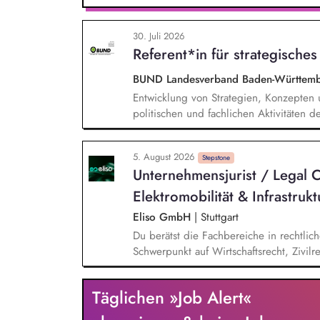
beantwortest Fragen zu Umwelt-, Arten
Gewissen. Du unterstützt Kampagnen un
30. Juli 2026
von Unterschriften für Petitionen.
Referent*in für strategische
BUND Landesverband Baden-Württemb
Entwicklung von Strategien, Konzepte
politischen und fachlichen Aktivitäte
Unterstützung und Qualifizierung der 
Verbesserung der öffentlichen Sichtbar
5. August 2026
BUND-Auftritts bei Veranstaltungen, Akt
Stepstone
Unternehmensjurist / Legal 
Elektromobilität & Infrastruk
Eliso GmbH
|
Stuttgart
Du berätst die Fachbereiche in rechtlic
Schwerpunkt auf Wirtschaftsrecht, Zivilr
Energierecht Du begleitest rechtlich Infr
gesamten Projektlebenszyklus, insbeso
Täglichen »Job Alert«
identifizierst, bewertest und steuerst re
praxisorientierte Lösungsansätze Du a