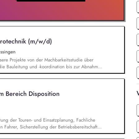
 Bereichen Elektromobilität und Ladeinfrastruktur
ktrotechnik (m/w/d)
issingen
sere Projekte von der Machbarkeitsstudie über
ie Bauleitung und -koordination bis zur Abnahme
den Investor. Technische Verhandlungen mit den
Sicherstellung der geltenden
 Ansprechpartner:in für alle Fragen rund um die
m Bereich Disposition
 Kabeltrassen, Freileitungen) sowie
nation mit internen Fachabteilungen sowie
ung der Touren- und Einsatzplanung, Fachliche
 Fahrer, Sicherstellung der Betriebsbereitschaft
er Fahrzeuge, Erstellung und Pflege von