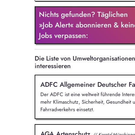
Prozesse im Unternehmen. Dabei übern
Weiterentwicklung unseres Umweltmana
Nichts gefunden? Täglichen
an der Aufrechterhaltung und Weiterent
ISO 14001 bildet einen wesentlichen Bes
»Job Alert« abonnieren & kein
begleiten und dokumentieren Sie intern
Jobs verpassen:
resultierenden Maßnahmen konsequent 
Die Liste von Umweltorganisatione
interessieren
ADFC Allgemeiner Deutscher Fa
Der ADFC ist eine weltweit führende Intere
mehr Klimaschutz, Sicherheit, Gesundheit 
Fahrradverkehrs einsetzt.
AGA Artenschutz
// Korntal-Münchinge