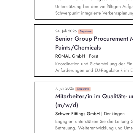
Unterstützung bei den vielfältigen Auf
Schwerpunkt integrierte Verkehrsplanun
von Teilprojekten. Erstellung von Komm
weiterentwicklung. Unterstützung bei 
24. Juli 2026
und Fachveranstaltungen (online und in 
Stepstone
Senior Group Procurement 
sowie Pflege von thematischen Übersic
Paints/Chemicals
RONAL GmbH
|
Forst
Koordination und Sicherstellung der Ein
Anforderungen und EU-Regulatorik im Ei
Zertifikaten und Audit-Ergebnissen. Au
Reportingstrukturen sowie Prozessen u
7. Juli 2026
Warengruppen- und Lieferantenstrategi
Stepstone
Mitarbeiter/in im Qualitäts
Monitoring kritischer Rohstoffe, Kapazit
(m/w/d)
Schwer Fittings GmbH
|
Denkingen
Engagiert unterstützen Sie die Leitung
Betreuung, Weiterentwicklung und Umset