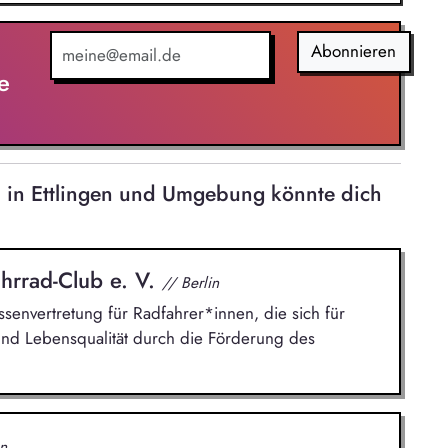
ehmen Sie insbesondere die Betreuung und
gementsystems nach ISO 14001. Die Mitwirkung
wicklung der Zertifizierungen nach ISO 9001 und
Abonnieren
tandteil Ihrer Tätigkeit. Darüber hinaus planen,
e
e und externe Audits und verfolgen die daraus
nach.
n in Ettlingen und Umgebung könnte dich
hrrad-Club e. V.
// Berlin
ssenvertretung für Radfahrer*innen, die sich für
und Lebensqualität durch die Förderung des
n