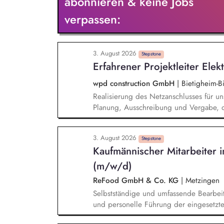
abonnieren & keine Jobs
Erschließung neuer Rechtsgebiete in den
verpassen:
mit
3. August 2026
Stepstone
Erfahrener Projektleiter Ele
wpd construction GmbH
|
Bietigheim-B
Realisierung des Netzanschlusses für un
Planung, Ausschreibung und Vergabe, d
der Leistungen und deren Übergabe an 
Netzbetreibern zum Netzanschluss und 
3. August 2026
Anschlussbedingungen und Vorschriften.
Stepstone
Kaufmännischer Mitarbeiter i
elektrische Infrastruktur (Umspannwerke,
Netzanschlüsse. Abstimmung und Koordi
(m/w/d)
externen Stakeholdern
ReFood GmbH & Co. KG
|
Metzingen
Selbstständige und umfassende Bearbeit
und personelle Führung der eingesetzten
der technischen Ausrüstung sowie unser