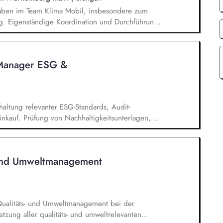
gaben im Team Klima Mobil, insbesondere zum
g. Eigenständige Koordination und Durchführung
unikationsmaterialien sowie Websitepflege und -
der Vorbereitung und Durchführung von Workshops
Präsenz). Recherchetätigkeiten und Erstellung
Manager ESG &
hten und Datenbanken.
haltung relevanter ESG-Standards, Audit-
nkauf. Prüfung von Nachhaltigkeitsunterlagen,
fbau und Weiterentwicklung von ESG-KPIs,
nd Systemen. Entwicklung und Umsetzung von
en. Supply Chain Risikomanagement inklusive
- und Umweltmanagement
äten, Transportwege und Markttrends.
 Qualitäts- und Umweltmanagement bei der
zung aller qualitäts- und umweltrelevanten