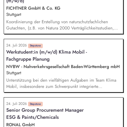
(m/w/d)
Verbesserungspotenzialen Unterstützung bei der
Implementierung von Änderungen in den Arbeitsplänen
FICHTNER GmbH & Co. KG
Pflege und Verwaltung der Arbeitsplandokumentation in den
Stuttgart
entsprechenden IT-Systemen
Koordinierung der Erstellung von naturschutzfachlichen
Gutachten, (z.B. von Natura 2000 Verträglichkeitsstudien,
Artenschutzberichten, UVS und LBP) in einem
interdisziplinären Team aus Umweltgutachtern und
24. Juli 2026
technischen Planern Vorbereitung und Durchführung von
Stepstone
Werkstudent:in (m/w/d) Klima Mobil -
Abstimmungsterminen mit Naturschutz- und Umweltbehörden
Fachgruppe Planung
Steuerung von Fachgutachtern und Qualitätssicherung der
naturschutzfachlichen Antragsunterlagen Begleitung von
NVBW - Nahverkehrsgesellschaft Baden-Württemberg mbH
Genehmigungsverfahren in naturschutzfachlichen
Stuttgart
Fragestellungen Auswertung und Koordination der
Unterstützung bei den vielfältigen Aufgaben im Team Klima
Beantwortung von naturschutzfachlichen Einwendungen aus
Mobil, insbesondere zum Schwerpunkt integrierte
dem Genehmigungsverfahren
Verkehrsplanung. Eigenständige Koordination und
Durchführung von Teilprojekten. Erstellung von
24. Juli 2026
Kommunikationsmaterialien sowie Websitepflege und -
Stepstone
Senior Group Procurement Manager
weiterentwicklung. Unterstützung bei der Vorbereitung und
ESG & Paints/Chemicals
Durchführung von Workshops und Fachveranstaltungen
(online und in Präsenz). Recherchetätigkeiten und Erstellung
RONAL GmbH