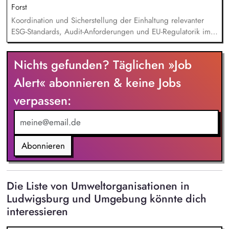
sowie Pflege von thematischen Übersichten und
Forst
Datenbanken.
Koordination und Sicherstellung der Einhaltung relevanter
ESG-Standards, Audit-Anforderungen und EU-Regulatorik im
Einkauf. Prüfung von Nachhaltigkeitsunterlagen, Zertifikaten
und Audit-Ergebnissen. Aufbau und Weiterentwicklung von
Nichts gefunden? Täglichen »Job
ESG-KPIs, Reportingstrukturen sowie Prozessen und
Systemen. Entwicklung und Umsetzung von Warengruppen-
Alert« abonnieren & keine Jobs
und Lieferantenstrategien. Supply Chain Risikomanagement
verpassen:
inklusive Monitoring kritischer Rohstoffe, Kapazitäten,
Transportwege und Markttrends.
Abonnieren
Die Liste von Umweltorganisationen in
Ludwigsburg und Umgebung könnte dich
interessieren