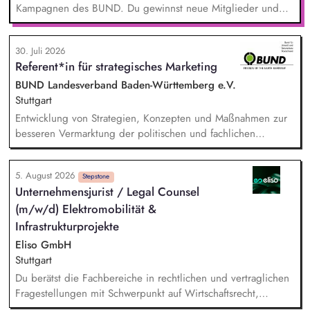
Kampagnen des BUND. Du gewinnst neue Mitglieder und
stärkst damit langfristig den Umwelt- und Naturschutz. Du
beantwortest Fragen zu Umwelt-, Arten- und Klimaschutz nach
30. Juli 2026
bestem Wissen und Gewissen. Du unterstützt Kampagnen
Referent*in für strategisches Marketing
und Aktionen, beispielsweise durch das Sammeln von
Unterschriften für Petitionen.
BUND Landesverband Baden-Württemberg e.V.
Stuttgart
Entwicklung von Strategien, Konzepten und Maßnahmen zur
besseren Vermarktung der politischen und fachlichen
Aktivitäten des BUND Baden-Württemberg, Beratung,
Unterstützung und Qualifizierung der Haupt- und
5. August 2026
Ehrenamtlichen im BUND zur Verbesserung der öffentlichen
Stepstone
Unternehmensjurist / Legal Counsel
Sichtbarkeit des BUND, Konzeptionelle Begleitung des
(m/w/d) Elektromobilität &
BUND-Auftritts bei Veranstaltungen, Aktionen u.ä.
Infrastrukturprojekte
Eliso GmbH
Stuttgart
Du berätst die Fachbereiche in rechtlichen und vertraglichen
Fragestellungen mit Schwerpunkt auf Wirtschaftsrecht,
Zivilrecht, Handelsrecht, Gesellschaftsrecht und Energierecht