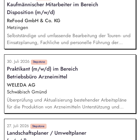
Kaufmännischer Mitarbeiter im Bereich
Netzanschluss und Sicherstellung der geltenden
Disposition (m/w/d)
Anschlussbedingungen und Vorschriften. Ansprechpartner:in
für alle Fragen rund um die elektrische Infrastruktur
ReFood GmbH & Co. KG
(Umspannwerke, Kabeltrassen, Freileitungen) sowie
Metzingen
Netzanschlüsse. Abstimmung und Koordination mit internen
Selbstständige und umfassende Bearbeitung der Touren- und
Fachabteilungen sowie externen Stakeholdern
Einsatzplanung, Fachliche und personelle Führung der
eingesetzten Fahrer, Sicherstellung der Betriebsbereitschaft
der technischen Ausrüstung sowie unserer Fahrzeuge,
30. Juli 2026
Erstellung und Pflege von Arbeitsanweisungen,
Stepstone
Praktikant (m/w/d) im Bereich
Arbeitsrichtlinien und Ablaufplänen, Laufende Überprüfung
Betriebsbüro Arzneimittel
und Optimierung der Logistikprozesse, Ansprechpartner im
Tagesgeschäft für unsere Kunden, Bearbeitung aller
WELEDA AG
kaufmännischen/administrativen Themen im Tagesgeschäft
Schwäbisch Gmünd
Überprüfung und Aktualisierung bestehender Arbeitspläne
für die Produktion von Arzneimitteln Unterstützung und
eigenständige Aufnahme von Prozesszeiten in der Produktion
Arzneimittel Analyse und Dokumentation von
27. Juli 2026
Produktionsabläufen gemäß GMP-Richtlinien Auswertung und
Stepstone
Landschaftsplaner / Umweltplaner
Beurteilung von Prozessdaten zur Identifikation von