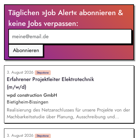
Du begleitest rechtlich Infrastruktur- und
Täglichen »Job Alert« abonnieren &
Ladeinfrastrukturprojekte über den gesamten
Projektlebenszyklus, insbesondere das bundesweite „Lkw-
keine Jobs verpassen:
Schnellladenetz" Du identifizierst, bewertest und steuerst
rechtliche und vertragliche Risiken und entwickelst
praxisorientierte Lösungsansätze Du arbeitest beim
Wissensmanagement und der Erschließung neuer
Abonnieren
Rechtsgebiete in den Bereichen Elektromobilität und
Ladeinfrastruktur mit
3. August 2026
Stepstone
Erfahrener Projektleiter Elektrotechnik
(m/w/d)
wpd construction GmbH
Bietigheim-Bissingen
Realisierung des Netzanschlusses für unsere Projekte von der
Machbarkeitsstudie über Planung, Ausschreibung und
Vergabe, die Bauleitung und -koordination bis zur Abnahme
der Leistungen und deren Übergabe an den Investor.
3. August 2026
Technische Verhandlungen mit den Netzbetreibern zum
Stepstone