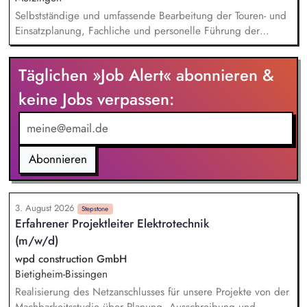
Selbstständige und umfassende Bearbeitung der Touren- und
Einsatzplanung, Fachliche und personelle Führung der
eingesetzten Fahrer, Sicherstellung der Betriebsbereitschaft
der technischen Ausrüstung sowie unserer Fahrzeuge,
Täglichen »Job Alert« abonnieren &
Erstellung und Pflege von Arbeitsanweisungen,
Arbeitsrichtlinien und Ablaufplänen, Laufende Überprüfung
keine Jobs verpassen:
und Optimierung der Logistikprozesse, Ansprechpartner im
Tagesgeschäft für unsere Kunden, Bearbeitung aller
kaufmännischen/administrativen Themen im Tagesgeschäft
Abonnieren
3. August 2026
Stepstone
Erfahrener Projektleiter Elektrotechnik
(m/w/d)
wpd construction GmbH
Bietigheim-Bissingen
Realisierung des Netzanschlusses für unsere Projekte von der