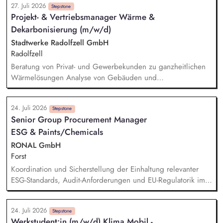
27. Juli 2026
Stakeholder. Darüber hinaus unterstützt du bei der
Stepstone
Projekt- & Vertriebsmanager Wärme &
Entwicklung einer Systematik zur Erfassung von nachhaltigen
Dekarbonisierung (m/w/d)
Projekten und Initiativen. Außerdem hilfst du bei der
Implementierung aktueller gesetzlicher Vorgaben zur
Stadtwerke Radolfzell GmbH
Nachhaltigkeit.
Radolfzell
Beratung von Privat- und Gewerbekunden zu ganzheitlichen
Wärmelösungen Analyse von Gebäuden und
Kundenbedürfnissen sowie Entwicklung maßgeschneiderter
Energie- und Versorgungskonzepte Erstellung, Präsentation
24. Juli 2026
und aktive Nachverfolgung von Angeboten Ganzheitliche
Stepstone
Senior Group Procurement Manager
Begleitung der Kunden – vom Erstkontakt bis zum
ESG & Paints/Chemicals
Vertragsabschluss sowie der Nachbetreuung
Eigenverantwortliche Steuerung und Umsetzung von
RONAL GmbH
Projekten
Forst
Koordination und Sicherstellung der Einhaltung relevanter
ESG-Standards, Audit-Anforderungen und EU-Regulatorik im
Einkauf. Prüfung von Nachhaltigkeitsunterlagen, Zertifikaten
und Audit-Ergebnissen. Aufbau und Weiterentwicklung von
24. Juli 2026
ESG-KPIs, Reportingstrukturen sowie Prozessen und
Stepstone
Werkstudent:in (m/w/d) Klima Mobil -