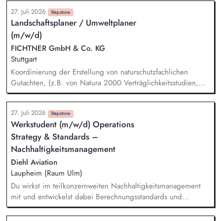
konkrete Roadmaps und Umsetzungsmaßnahmen. Sie
27. Juli 2026
verantworten den Aufbau, die Steuerung und
Stepstone
Landschaftsplaner / Umweltplaner
Weiterentwicklung von Klimaschutzprojekten und
(m/w/d)
Projektportfolios im Kontext der Zero-Emission-Transition,
beraten interne und externe Stakeholder und entwickeln
FICHTNER GmbH & Co. KG
gemeinsam mit relevanten Fachbereichen kundenorientierte
Stuttgart
Nachhaltigkeitslösungen.
Koordinierung der Erstellung von naturschutzfachlichen
Gutachten, (z.B. von Natura 2000 Verträglichkeitsstudien,
Artenschutzberichten, UVS und LBP) in einem
interdisziplinären Team aus Umweltgutachtern und
27. Juli 2026
technischen Planern Vorbereitung und Durchführung von
Stepstone
Werkstudent (m/w/d) Operations
Abstimmungsterminen mit Naturschutz- und Umweltbehörden
Strategy & Standards –
Steuerung von Fachgutachtern und Qualitätssicherung der
naturschutzfachlichen Antragsunterlagen Begleitung von
Nachhaltigkeitsmanagement
Genehmigungsverfahren in naturschutzfachlichen
Diehl Aviation
Fragestellungen Auswertung und Koordination der
Laupheim (Raum Ulm)
Beantwortung von naturschutzfachlichen Einwendungen aus
Du wirkst im teilkonzernweiten Nachhaltigkeitsmanagement
dem Genehmigungsverfahren
mit und entwickelst dabei Berechnungsstandards und
Kennzahlen. Dabei bereitest du Nachhaltigkeitswissen auf
und kommunizierst dieses an interne und externe