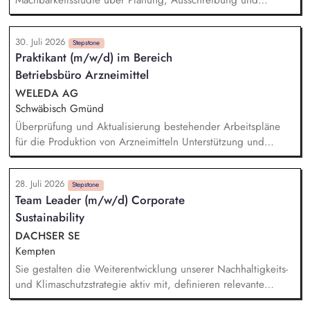
Machbarkeitsstudie über Planung, Ausschreibung und
Vergabe, die Bauleitung und -koordination bis zur Abnahme
der Leistungen und deren Übergabe an den Investor.
30. Juli 2026
Technische Verhandlungen mit den Netzbetreibern zum
Stepstone
Praktikant (m/w/d) im Bereich
Netzanschluss und Sicherstellung der geltenden
Betriebsbüro Arzneimittel
Anschlussbedingungen und Vorschriften. Ansprechpartner:in
für alle Fragen rund um die elektrische Infrastruktur
WELEDA AG
(Umspannwerke, Kabeltrassen, Freileitungen) sowie
Schwäbisch Gmünd
Netzanschlüsse. Abstimmung und Koordination mit internen
Überprüfung und Aktualisierung bestehender Arbeitspläne
Fachabteilungen sowie externen Stakeholdern
für die Produktion von Arzneimitteln Unterstützung und
eigenständige Aufnahme von Prozesszeiten in der Produktion
Arzneimittel Analyse und Dokumentation von
28. Juli 2026
Produktionsabläufen gemäß GMP-Richtlinien Auswertung und
Stepstone
Team Leader (m/w/d) Corporate
Beurteilung von Prozessdaten zur Identifikation von
Sustainability
Verbesserungspotenzialen Unterstützung bei der
Implementierung von Änderungen in den Arbeitsplänen
DACHSER SE
Pflege und Verwaltung der Arbeitsplandokumentation in den
Kempten
entsprechenden IT-Systemen
Sie gestalten die Weiterentwicklung unserer Nachhaltigkeits-
und Klimaschutzstrategie aktiv mit, definieren relevante
Fokusthemen und übersetzen strategische Zielsetzungen in