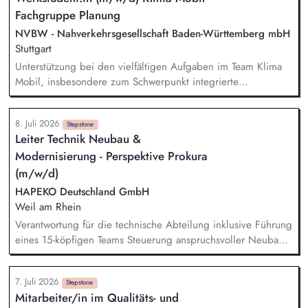
Systemen. Entwicklung und Umsetzung von Warengruppen-
Fachgruppe Planung
und Lieferantenstrategien. Supply Chain Risikomanagement
inklusive Monitoring kritischer Rohstoffe, Kapazitäten,
NVBW - Nahverkehrsgesellschaft Baden-Württemberg mbH
Transportwege und Markttrends.
Stuttgart
Unterstützung bei den vielfältigen Aufgaben im Team Klima
Mobil, insbesondere zum Schwerpunkt integrierte
Verkehrsplanung. Eigenständige Koordination und
Durchführung von Teilprojekten. Erstellung von
8. Juli 2026
Kommunikationsmaterialien sowie Websitepflege und -
Stepstone
Leiter Technik Neubau &
weiterentwicklung. Unterstützung bei der Vorbereitung und
Modernisierung - Perspektive Prokura
Durchführung von Workshops und Fachveranstaltungen
(online und in Präsenz). Recherchetätigkeiten und Erstellung
(m/w/d)
sowie Pflege von thematischen Übersichten und
HAPEKO Deutschland GmbH
Datenbanken.
Weil am Rhein
Verantwortung für die technische Abteilung inklusive Führung
eines 15-köpfigen Teams Steuerung anspruchsvoller Neubau-,
Modernisierungs- und Sanierungsprojekte als
BauherrenvertretungVerantwortung für Kosten-, Termin- und
7. Juli 2026
Qualitätsmanagement sowie wirtschaftliches Projektcontrolling
Stepstone
Mitarbeiter/in im Qualitäts- und
Koordination und Steuerung externer Architekten, Fachplaner,