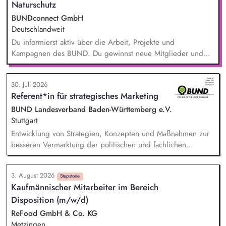
Naturschutz
BUNDconnect GmbH
Deutschlandweit
Du informierst aktiv über die Arbeit, Projekte und
Kampagnen des BUND. Du gewinnst neue Mitglieder und
stärkst damit langfristig den Umwelt- und Naturschutz. Du
beantwortest Fragen zu Umwelt-, Arten- und Klimaschutz nach
30. Juli 2026
bestem Wissen und Gewissen. Du unterstützt Kampagnen
Referent*in für strategisches Marketing
und Aktionen, beispielsweise durch das Sammeln von
Unterschriften für Petitionen.
BUND Landesverband Baden-Württemberg e.V.
Stuttgart
Entwicklung von Strategien, Konzepten und Maßnahmen zur
besseren Vermarktung der politischen und fachlichen
Aktivitäten des BUND Baden-Württemberg, Beratung,
Unterstützung und Qualifizierung der Haupt- und
3. August 2026
Ehrenamtlichen im BUND zur Verbesserung der öffentlichen
Stepstone
Kaufmännischer Mitarbeiter im Bereich
Sichtbarkeit des BUND, Konzeptionelle Begleitung des
Disposition (m/w/d)
BUND-Auftritts bei Veranstaltungen, Aktionen u.ä.
ReFood GmbH & Co. KG
Metzingen