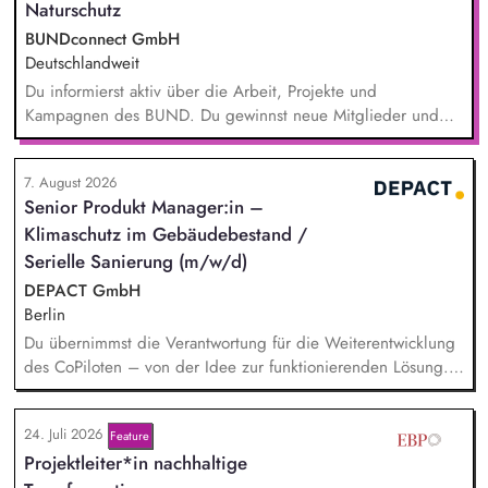
Naturschutz
BUNDconnect GmbH
Deutschlandweit
Du informierst aktiv über die Arbeit, Projekte und
Kampagnen des BUND. Du gewinnst neue Mitglieder und
stärkst damit langfristig den Umwelt- und Naturschutz. Du
beantwortest Fragen zu Umwelt-, Arten- und Klimaschutz nach
7. August 2026
bestem Wissen und Gewissen. Du unterstützt Kampagnen
Senior Produkt Manager:in –
und Aktionen, beispielsweise durch das Sammeln von
Klimaschutz im Gebäudebestand /
Unterschriften für Petitionen.
Serielle Sanierung (m/w/d)
DEPACT GmbH
Berlin
Du übernimmst die Verantwortung für die Weiterentwicklung
des CoPiloten – von der Idee zur funktionierenden Lösung.
Im Zentrum stehen die Umsetzung und Implementierung: Du
verstehst die zugrunde liegenden Prozesse, optimierst sie,
24. Juli 2026
Feature
und entwickelst daraus unser Produkt weiter, zusammen mit
Projektleiter*in nachhaltige
unseren Partnern der Branche.