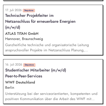
und Wallboxen bis hin zu unserem intelligenten
Energiemanagementsystem „Heartbeat
17. Juli 2026
Stepstone
Technischer Projektleiter im
Netzanschluss für erneuerbare Energien
(m/w/d)
ATLAS TITAN GmbH
Hannover, Braunschweig
Ganzheitliche technische und organisatorische Leitung
anspruchsvoller Projekte im Netzanschluss Planung,
Strukturierung und Überwachung der Projektabläufe
einschließlich Kosten, Termine, Qualität, Risiken und
16. Juli 2026
Ressourcen Steuerung der Entwurfs-, Genehmigungs- und
Stepstone
Studentischer Mitarbeiter (m/w/d)
Ausführungsplanung einschließlich der Prüfung und
Peer-to-Peer-Services
Qualitätssicherung technischer Planungsunterlagen
Entwicklung, Bewertung und Abstimmung technischer
WWF Deutschland
Anlagen- und Netzanschlusskonzepte Koordination der
Berlin
beteiligten Fachdisziplinen und Sicherstellung klar definierter
Unterstützung bei der serviceorientierten, kompetenten und
Aufgaben, Verantwortlichkeiten und Schnittstellen
positiven Kommunikation über die Arbeit des WWF mit
finanziellen und nicht-finanziellen Unterstützer:innen sowie