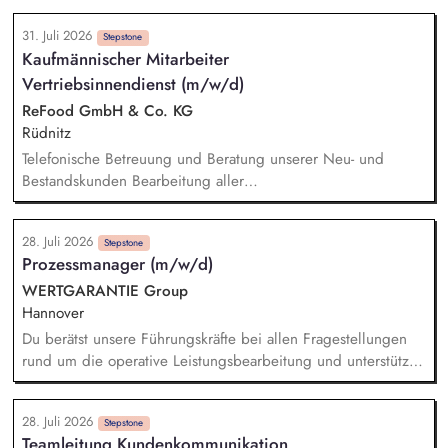
Klimaschutz. Analyse klimatischer Risiken und Betroffenheiten
31. Juli 2026
der Kommune (z. B. Hitze, Starkregen, Trockenheit).
Stepstone
Kaufmännischer Mitarbeiter
Identifikation kommunaler Handlungsfelder der
Vertriebsinnendienst (m/w/d)
Klimaanpassung. Erarbeitung eines Maßnahmenkatalogs mit
Priorisierung zur Entwicklung von Umsetzungsstrategien.
ReFood GmbH & Co. KG
Integration der Klimaanpassung als Querschnittsaufgabe in
Rüdnitz
bestehende Verwaltungsprozesse und Strukturen.
Telefonische Betreuung und Beratung unserer Neu- und
Bestandskunden Bearbeitung aller
kaufmännischen/administrativen Themen im Tagesgeschäft
Unterstützung der Kollegen im Außendienst bei der Pflege
28. Juli 2026
und Qualifizierung der Kundendaten sowie bei der Termin-
Stepstone
Prozessmanager (m/w/d)
und Angebotsverfolgung Erstellung und Prüfung der
monatlichen Provisionsabrechnungen Bearbeitung der
WERTGARANTIE Group
Tagesberichte unserer Außendienstmitarbeiter Pflege der
Hannover
Kundenanlage & Stammdatenverwaltung Bearbeitung von
Du berätst unsere Führungskräfte bei allen Fragestellungen
Reklamationen und Erarbeitung von Lösungen für
rund um die operative Leistungsbearbeitung und unterstützt
Kundenanliegen
sie im Tagesgeschäft. Eigenverantwortlich übernimmst du die
(Teil-)Verantwortung für die Analyse, Weiterentwicklung und
28. Juli 2026
Dokumentation unserer Schadenregulierungsprozesse. Mit
Stepstone
Teamleitung Kundenkommunikation