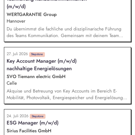
deinem Blick für Optimierungspotenziale identifizierst du
(m/w/d)
Verbesserungsmöglichkeiten in unseren Prozessen und setzt
passende Maßnahmen erfolgreich um. Darüber hinaus planst,
WERTGARANTIE Group
koordinierst und wertest du Tests unserer Tools zur
Hannover
Schadenabwicklung aus.
Du übernimmst die fachliche und disziplinarische Führung
des Teams Kommunikation. Gemeinsam mit deinem Team
definierst du Ziele, behältst relevante KPIs im Blick und stellst
deren Erreichung sicher. Du führst regelmäßige
27. Juli 2026
Teammeetings sowie Feedback- und Mitarbeitergespräche
Stepstone
Key Account Manager (m/w/d)
und förderst die individuelle Weiterentwicklung deiner
nachhaltige Energielösungen
Mitarbeitenden. Du analysierst und optimierst die
Arbeitsabläufe im Kundenservice und entwickelst Prozesse
SVO Tiemann electric GmbH
kontinuierlich weiter. In herausfordernden Situationen führst
Celle
du professionell Eskalations- und Deeskalationsgespräche und
Akquise und Betreuung von Key Accounts im Bereich E-
findest nachhaltige Lösungen.
Mobilität, Photovoltaik, Energiespeicher und Energielösungen
Aufbau langfristiger Kundenbeziehungen sowie aktive
Neukundengewinnung Identifikation neuer Marktpotenziale
24. Juli 2026
inkl. Markt- und Wettbewerbsanalyse zur Weiterentwicklung
Stepstone
ESG Manager (m/w/d)
des Produkt- und Leistungsportfolios Beratung von Kunden zu
technischen und wirtschaftlichen Lösungen im E-Mobilität,
Sirius Facilities GmbH