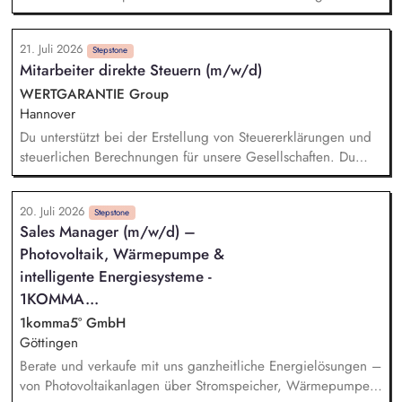
Bildungs- und Erziehungsarbeit.
geforderten Bestandteilen Beauftragung und Koordination von
externen Drittanbietern Initiierung, Begleitung und
21. Juli 2026
Projektmanagement von Maßnahmen und Projekten Prüfung
Stepstone
Mitarbeiter direkte Steuern (m/w/d)
und Umsetzung von wirkungsvollen Klimaschutz-
Sofortmaßnahmen Durchführung eines zivilgesellschaftlichen
WERTGARANTIE Group
Prozesses für die Konzepterstellung (Workshops,
Hannover
Ideensammlung mit Bürger/innen) Integration des
Du unterstützt bei der Erstellung von Steuererklärungen und
Klimaschutzes in die Verwaltungsabläufe
steuerlichen Berechnungen für unsere Gesellschaften. Du
Vernetzung/Kooperation mit anderen lokalen
wirkst bei der Erstellung von Steuerbilanzen und E-Bilanzen
Klimaschutzakteuren
mit und sorgst für die Einhaltung aktueller steuerlicher
20. Juli 2026
Vorgaben. Du prüfst Steuerbescheide und analysierst
Stepstone
Sales Manager (m/w/d) –
steuerliche Sachverhalte auf mögliche Abweichungen. Du
Photovoltaik, Wärmepumpe &
unterstützt bei Betriebsprüfungen und arbeitest mit internen
sowie externen Ansprechpartnern zusammen. Du wirkst bei
intelligente Energiesysteme -
der Kontierung und Buchung steuerlicher Geschäftsvorfälle
1KOMMA...
mit.
1komma5° GmbH
Göttingen
Berate und verkaufe mit uns ganzheitliche Energielösungen –
von Photovoltaikanlagen über Stromspeicher, Wärmepumpen