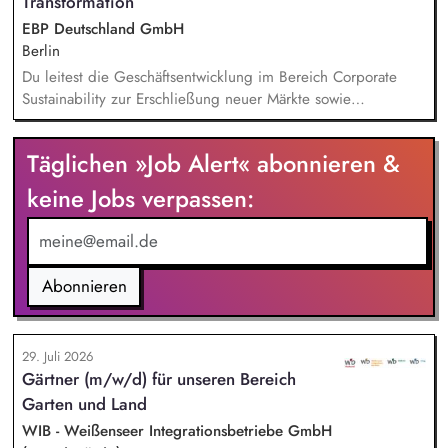
Transformation
EBP Deutschland GmbH
Berlin
Du leitest die Geschäftsentwicklung im Bereich Corporate
Sustainability zur Erschließung neuer Märkte sowie
Entwicklung von Geschäftsmodellen. Dabei arbeitest du eng
mit einem bestehenden Team zusammen und entwickelst
Täglichen »Job Alert« abonnieren &
dieses gemeinsam mit erfahrenen Projektleiter*innen weiter.
Zu Deinen Aufgaben gehören vor allem:
keine Jobs verpassen:
Strategieentwicklung: Entwurf und Umsetzung von
Wachstumsstrategie und Geschäftsmodellen, Trendanalysen:
Frühzeitige Identifikation von Branchen- und
Regulatoriktrends, Partnermanagement: Aufbau von
Abonnieren
strategischen Partnerschaften, Kooperationen und
Netzwerken, Akquisition von Aufträgen, Neukunden und
Projekten.
29. Juli 2026
Gärtner (m/w/d) für unseren Bereich
Garten und Land
WIB - Weißenseer Integrationsbetriebe GmbH