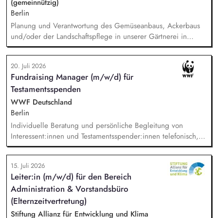
(gemeinnützig)
Berlin
Planung und Verantwortung des Gemüseanbaus, Ackerbaus
und/oder der Landschaftspflege in unserer Gärtnerei in
Berlin-Malchow, Umsetzung eines zertifizierten Bio-Anbaus,
fachliche Anleitung und Unterstützung der Teilnehmenden
20. Juli 2026
und Beschäftigten, Organisation der Arbeitsabläufe und einer
Fundraising Manager (m/w/d) für
zweckmäßigen Arbeitsplatzgestaltung, Überwachung der
Testamentsspenden
Einhaltung von Gesundheits-, Arbeitsschutz- und
Unfallverhütungsvorschriften.
WWF Deutschland
Berlin
Individuelle Beratung und persönliche Begleitung von
Interessent:innen und Testamentsspender:innen telefonisch,
per E-Mail sowie bei persönlichen Gesprächen. Strategische
Weiterentwicklung des Erbschaftsfundraisings und der Donor
15. Juli 2026
Journeys – von der Lead-Akquise über Stewardship bis hin
Leiter:in (m/w/d) für den Bereich
zur individuellen Förder:innen-Kommunikation. Systematische
Administration & Vorstandsbüro
Planung, Steuerung und Umsetzung von Werbemaßnahmen,
Nachlass-Mailings oder Telefonie-Aktionen sowie die
(Elternzeitvertretung)
Durchführung von analogen und digitalen Veranstaltungen.
Stiftung Allianz für Entwicklung und Klima