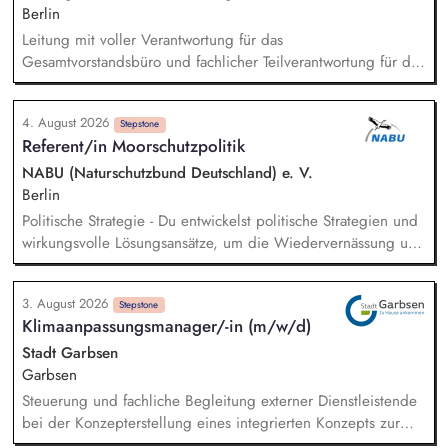
Berlin
Leitung mit voller Verantwortung für das
Gesamtvorstandsbüro und fachlicher Teilverantwortung für die
Mitarbeitenden der Vorstandsbüros. Budgetsteuerung
Vorstandsbüro. Management des Berichtswesens; Steuerung
4. August 2026
und Sicherstellung der fristgerechten Abgabe. Inhaltliche
Stepstone
Referent/in Moorschutzpolitik
Vorbereitung, Steuerung, Durchführung und Nachbereitung
von Terminen mit satzungsgemäßen Gremien (Kuratorium,
NABU (Naturschutzbund Deutschland) e. V.
Beirat). Analyse, Bewertung und Ausarbeitung von
Berlin
Entscheidungsvorlagen sowie von strategischen und
Politische Strategie - Du entwickelst politische Strategien und
operativen Aufgabenstellungen.
wirkungsvolle Lösungsansätze, um die Wiedervernässung und
nachhaltige Nutzung von Mooren sowie den natürlichen
Klimaschutz auf deutscher und europäischer Ebene
3. August 2026
voranzubringen. Analyse & Positionierung - Du analysierst
Stepstone
Klimaanpassungsmanager/-in (m/w/d)
relevante politische und regulatorische Entwicklungen,
bereitest fundierte Entscheidungsgrundlagen auf und
Stadt Garbsen
gestaltest die fachliche Positionierung des NABU zu zentralen
Garbsen
Moorschutzthemen mit. Vernetzung & Koordination - Du
Steuerung und fachliche Begleitung externer Dienstleistende
koordinierst die moorschutzpolitische Arbeit des NABU über
bei der Konzepterstellung eines integrierten Konzepts zur
Projekte, Fachbereiche und Partnerorganisationen hinweg.
nachhaltigen Klimaanpassung und für Natürlichen