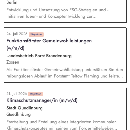
PV/Speicher-Bereich Erstellung von Angeboten und
Berlin
Kalkulationen sowie Durchführen von Vertragsverhandlungen
Entwicklung und Umsetzung von ESG-Strategien und -
Koordination von Projekten in Zusammenarbeit mit Technik,
initiativen Ideen- und Konzeptentwicklung zur
Planung und Montage
Dekarbonisierung der Gewerbeparks Budgetierung konkreter
Nachhaltigkeitsmaßnahmen und Bewertung des CRREM-
24. Juli 2026
Pfades Machbarkeitsstudien und technische Vorprüfung für
Stepstone
Funktionsförster Gemeinwohlleistungen
PV-, LED- und Heizungsprojekte Unterstützung bei der
(w/m/d)
Gebäudezertifizierung nach gängigen
Nachhaltigkeitsstandards Erstellung von Reports und
Landesbetrieb Forst Brandenburg
Präsentationen für interne und externe Stakeholder
Zossen
Als Funktionsförster Gemeinwohlleistung unterstützen Sie den
reibungslosen Ablauf im Forstamt Teltow Fläming und leisten
damit einen sinnstiftenden Beitrag für Forstwirtschaft, Umwelt-
und Naturschutz. Planen, Koordinieren und Abstimmen aller
21. Juli 2026
Angelegenheiten des forstlichen Arten-, Biotop- und
Stepstone
Klimaschutzmanager/in (m/w/d)
Gebietsschutzes im Forstamt und anleiten der
Revierleiter/innen auf diesem Fachgebiet, Zusammenarbeit
Stadt Quedlinburg
mit Behörden und Ehrenamt auf diesem Gebiet. Planen,
Quedlinburg
durchführen und abrechnen revierübergreifender
Erarbeitung und Erstellung eines integrierten kommunalen
Maßnahmen der Waldpädagogik sowie der forstlichen
Klimaschutzkonzeptes mit seinen vom Fördermittelgeber