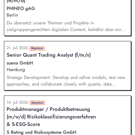
(w/m/d)
verantwortlich für die Kommunikation mit unseren externen
Dienstleistern, Sie tragen die Verantwortung für die Qualität
PHINEO gAG
des First-Level-Supports für das GFF-Team.
Berlin
Du übersetzt unsere Themen und Projekte in
zielgruppengerechten digitalen Content, behältst über ein
systematisches Performance-Tracking den Erfolg unserer
Seiten und Mailings im Blick und berätst das Team als
21. Juli 2026
strategische*r Sparringspartner*in für digitale Trends,
Stepstone
Senior Quant Trading Analyst (f/m/x)
Plattformfragen und den Einsatz von KI. Du übernimmst die
technische und operative Betreuung unserer gesamten
suena GmbH
Webseiten-Landschaft und verantwortest die strategische
Hamburg
Weiterentwicklung von HubSpot.
Strategy Development: Develop and refine models, test new
approaches, and collaborate closely with quants, data
scientists, and developers. Risk Management: Spot risks early,
think in scenarios, and ensure we're prepared for anything.
14. Juli 2026
Quantitative Analysis: Use Python and other tools to analyze
Stepstone
Produktmanager / Produktbetreuung
and optimize trading operations, and develop new strategies.
(m/w/d) Risikoklassifizierungsverfahren
Live Trading: Monitor markets, prices, and live trading
results; react quickly to anomalies; improve our automated
& S-ESG-Score
processes.
S Rating und Risikosysteme GmbH