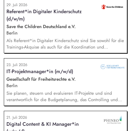
du sowohl mit selbst generierten Leads als auch mit
29. Juli 2026
qualifizierten Inbound-Anfragen in einem typischen Sales-
Referent*in Digitaler Kinderschutz
Zyklus von rund zwei Monaten. Außerdem repräsentierst du
(d/w/m)
uns auf Messen, Konferenzen und Veranstaltungen im
Bildungsbereich und trägst aktiv dazu bei, unsere Marke in
Save the Children Deutschland e.V.
Deutschland zu etablieren.
Berlin
Als Referent*in Digitaler Kinderschutz sind Sie sowohl für die
Trainings-Akquise als auch für die Koordination und
Durchführung von ca. zweistündigen Workshops
verantwortlich. Identifikation, Ansprache und Akquise von
23. Juli 2026
Institutionen und Organisationen für Trainings zum sensiblen
IT-Projektmanager*in (m/w/d)
Umgang mit Kinderfotos und -videos (z. B. Kitas, Schulen,
Sportvereine und -verbände, Jugendverbände,
Gesellschaft für Freiheitsrechte e.V.
Kinder-/Jugendreiseveranstalter). Eigenständige Konzeption
Berlin
und Durchführung zielgruppengerechter Trainings in
Sie planen, steuern und evaluieren IT-Projekte und sind
digitalen Formaten sowie in Präsenz bei Auftraggebern.
verantwortlich für die Budgetplanung, das Controlling und
die Ressourcenverteilung, Sie steuern das
Wissensmanagement und begleiten die Migration sowie die
21. Juli 2026
fortlaufende Verwaltung unserer Cloud-Dienste, Sie arbeiten
Digital Content & KI Manager*in
mit der Systemadministration zusammen und sind dabei