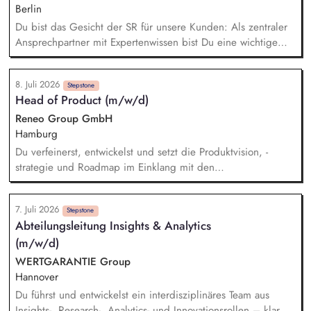
Berlin
Du bist das Gesicht der SR für unsere Kunden: Als zentraler
Ansprechpartner mit Expertenwissen bist Du eine wichtige
Anlaufstelle für den S-ESG-Score und unsere etablierten
Risikoklassifizierungsverfahren. Du leistest wichtige
8. Juli 2026
Übersetzungsarbeit: Durch die Erstellung von
Stepstone
Head of Product (m/w/d)
praxistauglichen Schulungs- und Kommunikationsunterlagen
(Leitfäden, FAQ-Listen, Validierungskommunikationen etc.)
Reneo Group GmbH
unterstützt Du die Sparkassen bei der Umsetzung
Hamburg
bestmöglich. Du beantwortest Supportanfragen und betreust
Du verfeinerst, entwickelst und setzt die Produktvision, -
unsere Kunden und Gremien. Du entwickelst die
strategie und Roadmap im Einklang mit den
Kommunikationskanäle weiter und siehst KI als Chance.
Unternehmenszielen um. Du stellst sicher, dass Klima- und
Nachhaltigkeitsanforderungen – von regulatorischen
7. Juli 2026
Vorgaben bis hin zu Kundenbedürfnissen – verständlich in
Stepstone
Abteilungsleitung Insights & Analytics
die Produktentwicklung einfließen. Du identifizierst neue
(m/w/d)
Marktchancen und Geschäftsmodelle in PropTech, ClimateTech
und Immobilieninvestitionen. Du steuerst den
WERTGARANTIE Group
Produktlebenszyklus und evaluierst neue Technologien (z. B.
Hannover
AI/ML, Datenanalyse) zur Sicherstellung der
Du führst und entwickelst ein interdisziplinäres Team aus
Plattformskalierbarkeit.
Insights-, Research-, Analytics- und Innovationsrollen – klar,