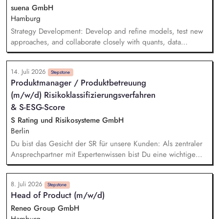
technische und operative Betreuung unserer gesamten
suena GmbH
Webseiten-Landschaft und verantwortest die strategische
Hamburg
Weiterentwicklung von HubSpot.
Strategy Development: Develop and refine models, test new
approaches, and collaborate closely with quants, data
scientists, and developers. Risk Management: Spot risks early,
think in scenarios, and ensure we're prepared for anything.
14. Juli 2026
Quantitative Analysis: Use Python and other tools to analyze
Stepstone
Produktmanager / Produktbetreuung
and optimize trading operations, and develop new strategies.
(m/w/d) Risikoklassifizierungsverfahren
Live Trading: Monitor markets, prices, and live trading
results; react quickly to anomalies; improve our automated
& S-ESG-Score
processes.
S Rating und Risikosysteme GmbH
Berlin
Du bist das Gesicht der SR für unsere Kunden: Als zentraler
Ansprechpartner mit Expertenwissen bist Du eine wichtige
Anlaufstelle für den S-ESG-Score und unsere etablierten
Risikoklassifizierungsverfahren. Du leistest wichtige
8. Juli 2026
Übersetzungsarbeit: Durch die Erstellung von
Stepstone
Head of Product (m/w/d)
praxistauglichen Schulungs- und Kommunikationsunterlagen
(Leitfäden, FAQ-Listen, Validierungskommunikationen etc.)
Reneo Group GmbH
unterstützt Du die Sparkassen bei der Umsetzung