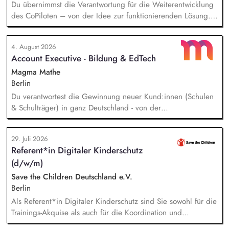
Du übernimmst die Verantwortung für die Weiterentwicklung
des CoPiloten – von der Idee zur funktionierenden Lösung.
Im Zentrum stehen die Umsetzung und Implementierung: Du
verstehst die zugrunde liegenden Prozesse, optimierst sie,
4. August 2026
und entwickelst daraus unser Produkt weiter, zusammen mit
Account Executive - Bildung & EdTech
unseren Partnern der Branche.
Magma Mathe
Berlin
Du verantwortest die Gewinnung neuer Kund:innen (Schulen
& Schulträger) in ganz Deutschland - von der
Leadgenerierung bis zum Vertragsabschluss. Dabei arbeitest
du sowohl mit selbst generierten Leads als auch mit
29. Juli 2026
qualifizierten Inbound-Anfragen in einem typischen Sales-
Referent*in Digitaler Kinderschutz
Zyklus von rund zwei Monaten. Außerdem repräsentierst du
(d/w/m)
uns auf Messen, Konferenzen und Veranstaltungen im
Bildungsbereich und trägst aktiv dazu bei, unsere Marke in
Save the Children Deutschland e.V.
Deutschland zu etablieren.
Berlin
Als Referent*in Digitaler Kinderschutz sind Sie sowohl für die
Trainings-Akquise als auch für die Koordination und
Durchführung von ca. zweistündigen Workshops