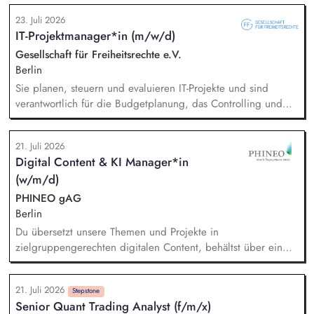
verantwortlich. Identifikation, Ansprache und Akquise von
23. Juli 2026
Institutionen und Organisationen für Trainings zum sensiblen
IT-Projektmanager*in (m/w/d)
Umgang mit Kinderfotos und -videos (z. B. Kitas, Schulen,
Sportvereine und -verbände, Jugendverbände,
Gesellschaft für Freiheitsrechte e.V.
Kinder-/Jugendreiseveranstalter). Eigenständige Konzeption
Berlin
und Durchführung zielgruppengerechter Trainings in
Sie planen, steuern und evaluieren IT-Projekte und sind
digitalen Formaten sowie in Präsenz bei Auftraggebern.
verantwortlich für die Budgetplanung, das Controlling und
die Ressourcenverteilung, Sie steuern das
Wissensmanagement und begleiten die Migration sowie die
21. Juli 2026
fortlaufende Verwaltung unserer Cloud-Dienste, Sie arbeiten
Digital Content & KI Manager*in
mit der Systemadministration zusammen und sind dabei
(w/m/d)
verantwortlich für die Kommunikation mit unseren externen
Dienstleistern, Sie tragen die Verantwortung für die Qualität
PHINEO gAG
des First-Level-Supports für das GFF-Team.
Berlin
Du übersetzt unsere Themen und Projekte in
zielgruppengerechten digitalen Content, behältst über ein
systematisches Performance-Tracking den Erfolg unserer
Seiten und Mailings im Blick und berätst das Team als
21. Juli 2026
strategische*r Sparringspartner*in für digitale Trends,
Stepstone
Senior Quant Trading Analyst (f/m/x)
Plattformfragen und den Einsatz von KI. Du übernimmst die