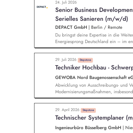
24. Juli 2026
Senior Business Developmen
Serielles Sanieren (m/w/d)
DEPACT GmbH
|
Berlin / Remote
Du bringst deine Expertise in die Weite
Energiesprong Deutschland ein – im eng
Markthochlauf und Support im regulator
Development-Standbein: Du akquirierst u
29. Juli 2026
Vorqualifizierungs-Tool CoPilot und entw
Stepstone
Techniker Hochbau - Schwerp
qualifizierst zudem Bauunternehmen und
GEWOBA Nord Baugenossenschaft e
Abwicklung von Ausschreibungs- und Ve
Modernisierungsmaßnahmen, insbesonder
Sanierungsmaßnahmen Koordination und
Energieversorgungslösungen mit Schw
29. April 2026
Aufstellungen, Auswertungen und Übers
Stepstone
Technischer Systemplaner (m
Maßnahmen Budgetplanung und -kontroll
technischen Maßnahmen
Ingenieurbüro Büsselberg GmbH
|
Nien