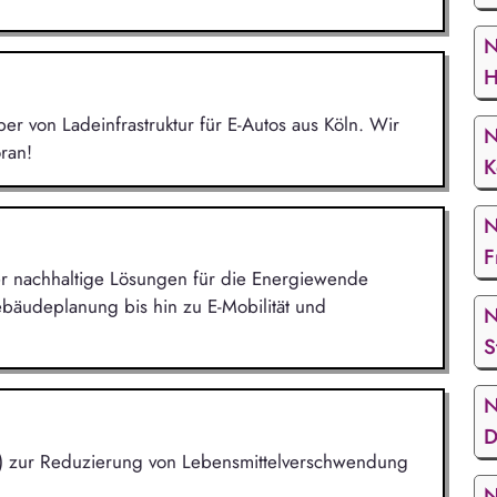
N
H
r von Ladeinfrastruktur für E-Autos aus Köln. Wir
N
ran!
K
N
F
 der nachhaltige Lösungen für die Energiewende
bäudeplanung bis hin zu E-Mobilität und
N
S
N
D
(KI) zur Reduzierung von Lebensmittelverschwendung
N