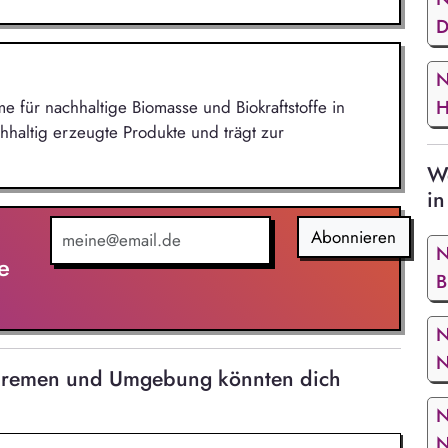
D
N
H
me für nachhaltige Biomasse und Biokraftstoffe in
hhaltig erzeugte Produkte und trägt zur
We
in
Abonnieren
N
e
B
N
N
 Bremen und Umgebung könnten dich
N
N