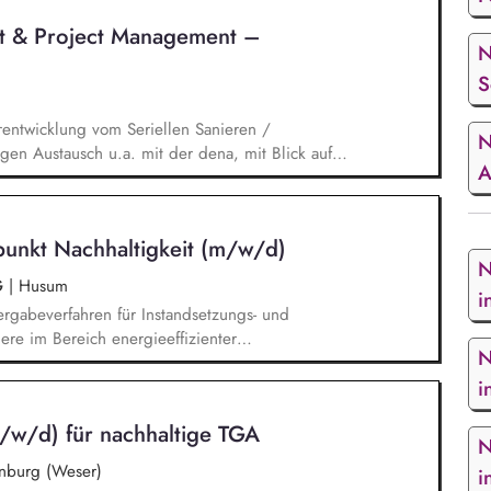
t & Project Management –
N
S
rentwicklung vom Seriellen Sanieren /
N
en Austausch u.a. mit der dena, mit Blick auf
A
ischen Umfeld und der Stakeholder. Business-
nd verantwortest eigenständig Projekte für unser
ickelst / implementierst die Skalierung. Du
unkt Nachhaltigkeit (m/w/d)
 Systemanbieter als Angebotspartner.
N
G
|
Husum
i
rgabeverfahren für Instandsetzungs- und
e im Bereich energieeffizienter
N
 Steuerung nachhaltiger
i
erpunkt Wärmepumpenumrüstung Erstellung von
ichten zum Klimapfad sowie Ableitung von
/w/d) für nachhaltige TGA
e sowie Budgetverantwortung für alle
N
burg (Weser)
i