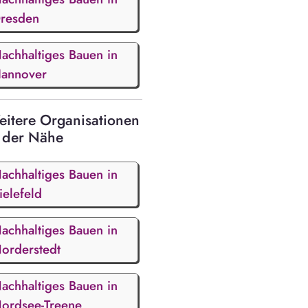
resden
achhaltiges Bauen in
annover
itere Organisationen
 der Nähe
achhaltiges Bauen in
ielefeld
achhaltiges Bauen in
orderstedt
achhaltiges Bauen in
ordsee-Treene