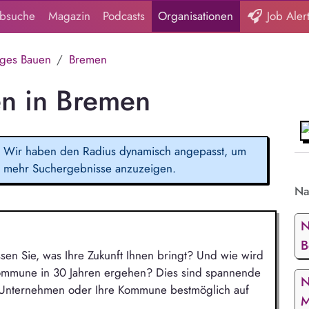
obsuche
Magazin
Podcasts
Organisationen
Job Aler
iges Bauen
Bremen
en in Bremen
Wir haben den Radius dynamisch angepasst, um
mehr Suchergebnisse anzuzeigen.
Na
N
B
ssen Sie, was Ihre Zukunft Ihnen bringt? Und wie wird
Kommune in 30 Jahren ergehen? Dies sind spannende
N
r Unternehmen oder Ihre Kommune bestmöglich auf
M