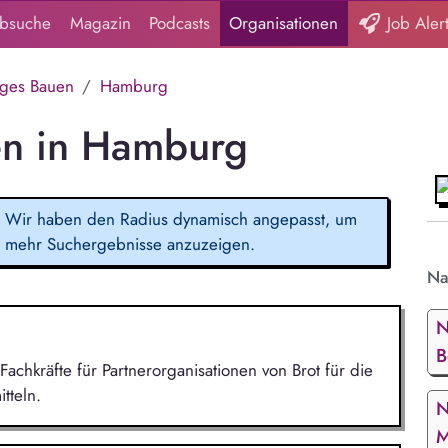
obsuche
Magazin
Podcasts
Organisationen
Job Aler
iges Bauen
Hamburg
en in Hamburg
Wir haben den Radius dynamisch angepasst, um
mehr Suchergebnisse anzuzeigen.
Na
N
B
Fachkräfte für Partnerorganisationen von Brot für die
tteln.
N
M