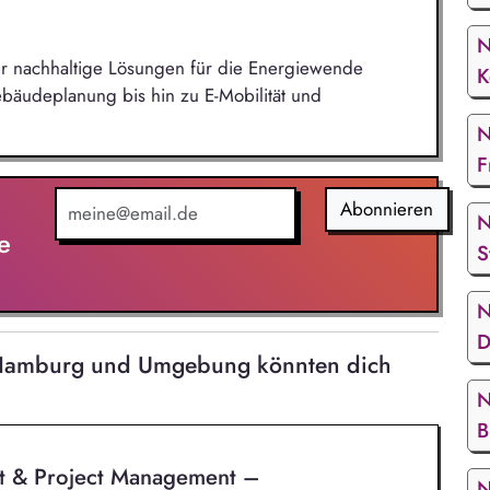
N
 der nachhaltige Lösungen für die Energiewende
K
bäudeplanung bis hin zu E-Mobilität und
N
F
Abonnieren
N
e
S
N
D
n Hamburg und Umgebung könnten dich
N
B
t & Project Management –
N