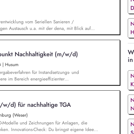
D
rentwicklung vom Seriellen Sanieren /
N
en Austausch u.a. mit der dena, mit Blick auf
H
ischen Umfeld und der Stakeholder. Business-
nd verantwortest eigenständig Projekte für unser
ickelst / implementierst die Skalierung. Du
We
unkt Nachhaltigkeit (m/w/d)
 Systemanbieter als Angebotspartner.
in
G
|
Husum
rgabeverfahren für Instandsetzungs- und
N
e im Bereich energieeffizienter
K
 Steuerung nachhaltiger
erpunkt Wärmepumpenumrüstung Erstellung von
ichten zum Klimapfad sowie Ableitung von
N
/w/d) für nachhaltige TGA
e sowie Budgetverantwortung für alle
N
burg (Weser)
 3D-Modelle und Zeichnungen für Anlagen, die
N
ken. Innovations-Check: Du bringst eigene Ideen
S