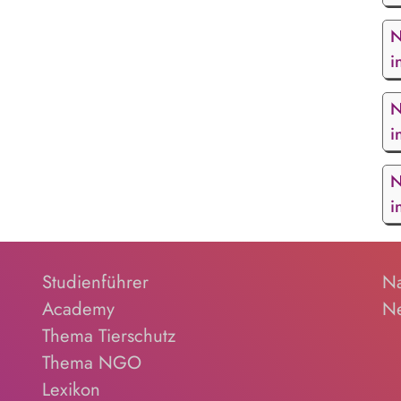
N
i
N
i
N
i
Studienführer
Na
Academy
Ne
Thema Tierschutz
Thema NGO
Lexikon