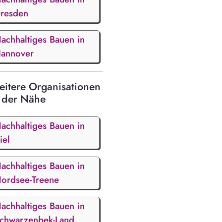
resden
achhaltiges Bauen in
annover
itere Organisationen
 der Nähe
achhaltiges Bauen in
iel
achhaltiges Bauen in
ordsee-Treene
achhaltiges Bauen in
chwarzenbek-Land