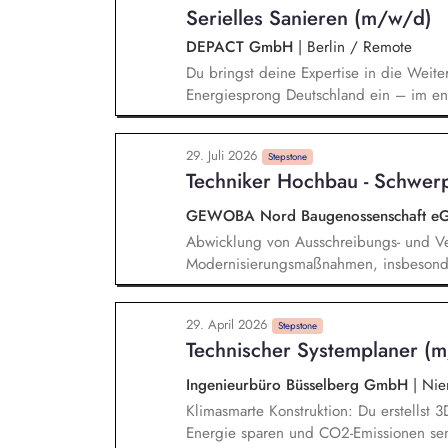
Serielles Sanieren (m/w/d)
DEPACT GmbH
|
Berlin / Remote
Du bringst deine Expertise in die Weite
Energiesprong Deutschland ein – im eng
Markthochlauf und Support im regulator
Development-Standbein: Du akquirierst u
29. Juli 2026
Vorqualifizierungs-Tool CoPilot und entw
Stepstone
Techniker Hochbau - Schwerp
qualifizierst zudem Bauunternehmen und
GEWOBA Nord Baugenossenschaft e
Abwicklung von Ausschreibungs- und Ve
Modernisierungsmaßnahmen, insbesonder
Sanierungsmaßnahmen Koordination und
Energieversorgungslösungen mit Schw
29. April 2026
Aufstellungen, Auswertungen und Übers
Stepstone
Technischer Systemplaner (m
Maßnahmen Budgetplanung und -kontroll
technischen Maßnahmen
Ingenieurbüro Büsselberg GmbH
|
Nien
Klimasmarte Konstruktion: Du erstellst
Energie sparen und CO2-Emissionen sen