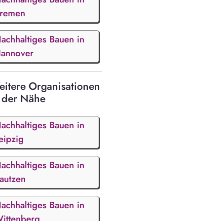
remen
achhaltiges Bauen in
annover
itere Organisationen
 der Nähe
achhaltiges Bauen in
eipzig
achhaltiges Bauen in
autzen
achhaltiges Bauen in
ittenberg