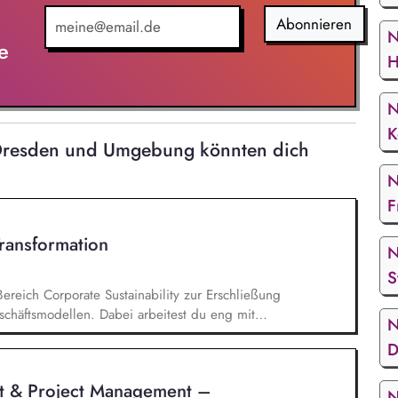
Abonnieren
N
e
H
N
K
 Dresden und Umgebung könnten dich
N
F
Transformation
N
S
Bereich Corporate Sustainability zur Erschließung
chäftsmodellen. Dabei arbeitest du eng mit
N
entwickelst dieses gemeinsam mit erfahrenen
D
ufgaben gehören vor allem: Strategieentwicklung:
rategie und Geschäftsmodellen, Trendanalysen:
t & Project Management –
- und Regulatoriktrends, Partnermanagement:
N