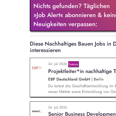
Nichts gefunden? Täglichen
»Job Alert« abonnieren & kein
Neuigkeiten verpassen:
Diese Nachhaltiges Bauen Jobs in
interessieren
24. Juli 2026
Feature
Projektleiter*in nachhaltige 
EBP Deutschland GmbH
|
Berlin
Du leitest die Geschäftsentwicklung im 
neuer Märkte sowie Entwicklung von Ges
einem bestehenden Team zusammen und 
Projektleiter*innen weiter. Zu Deinen A
24. Juli 2026
Entwurf und Umsetzung von Wachstumsst
Senior Business Developmen
Frühzeitige Identifikation von Branchen