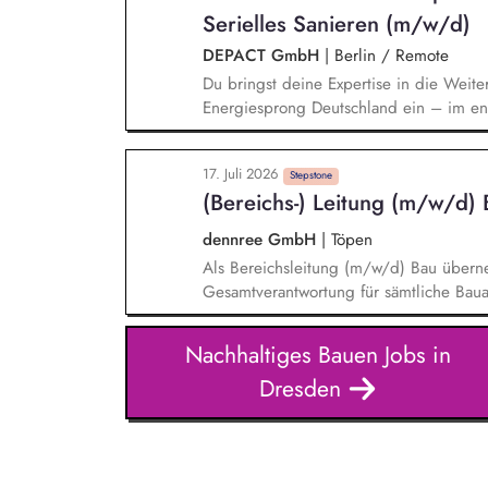
Aufbau von strategischen Partnerschaft
Serielles Sanieren (m/w/d)
Aufträgen, Neukunden und Projekten.
DEPACT GmbH
|
Berlin / Remote
Du bringst deine Expertise in die Weite
Energiesprong Deutschland ein – im eng
Markthochlauf und Support im regulator
Development-Standbein: Du akquirierst u
17. Juli 2026
Vorqualifizierungs-Tool CoPilot und entw
Stepstone
(Bereichs-) Leitung (m/w/d) 
qualifizierst zudem Bauunternehmen und
dennree GmbH
|
Töpen
Als Bereichsleitung (m/w/d) Bau überne
Gesamtverantwortung für sämtliche Bau
von der Planung über die Steuerung bis 
Bauprojekte. Gemeinsam mit Ihrem qual
Nachhaltiges Bauen Jobs in
und Modernisierungsmaßnahmen für uns
Dresden
und Österreich sowie weitere Unternehm
qualitätsgerechte Realisierung sicher.