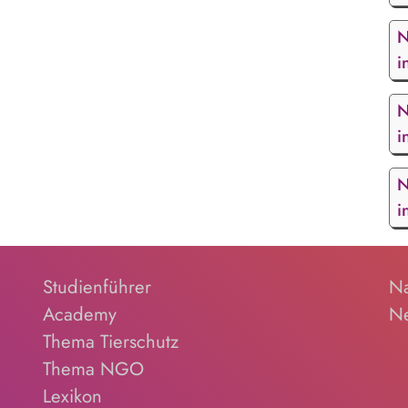
N
i
N
i
N
i
Studienführer
Na
Academy
Ne
Thema Tierschutz
Thema NGO
Lexikon