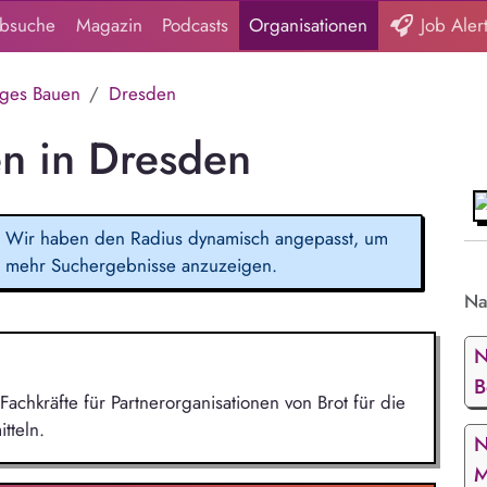
obsuche
Magazin
Podcasts
Organisationen
Job Aler
iges Bauen
Dresden
n in Dresden
Wir haben den Radius dynamisch angepasst, um
mehr Suchergebnisse anzuzeigen.
Na
N
B
Fachkräfte für Partnerorganisationen von Brot für die
tteln.
N
M