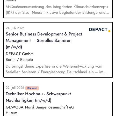
Neuss
Regulatoriktrends, Partnermanagement: Aufbau von
Maßnahmenumsetzung des integrierten Klimaschutzkonzepts
strategischen Partnerschaften, Kooperationen und
(IKK) der Stadt Neuss inklusive begleitender Bildungs- und
Netzwerken, Akquisition von Aufträgen, Neukunden und
Öffentlichkeitsarbeit sowie Fortschreibung des IKK.
Projekten.
Monitoring und Berichterstattung zu den ca. 60 städtischen
24. Juli 2026
PV-Anlagen sowie Planung weiterer Anlageninstallationen.
Senior Business Development & Project
Prüfung, Planung und Umsetzung von Modellen zu Energy-
Management – Serielles Sanieren
Sharing und/oder Strombilanzkreismodellen. Eigenständige
Fördermittelakquise und Durchführung von Förderprojekten
(m/w/d)
in den Bereichen regenerative Energien sowie
DEPACT GmbH
energiesparendes Bauen und Sanieren.
Berlin / Remote
Du bringst deine Expertise in die Weiterentwicklung vom
Seriellen Sanieren / Energiesprong Deutschland ein – im
engen Austausch u.a. mit der dena, mit Blick auf
Markthochlauf und Support im regulatorischen Umfeld und
29. Juli 2026
der Stakeholder. Business-Development-Standbein: Du
Stepstone
Techniker Hochbau - Schwerpunkt
akquirierst und verantwortest eigenständig Projekte für unser
Nachhaltigkeit (m/w/d)
Vorqualifizierungs-Tool CoPilot und entwickelst /
implementierst die Skalierung. Du qualifizierst zudem
GEWOBA Nord Baugenossenschaft eG
Bauunternehmen und Systemanbieter als Angebotspartner.
Husum