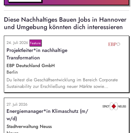
Diese Nachhaltiges Bauen Jobs in Hannover
und Umgebung könnten dich interessieren
24. Juli 2026
Feature
Projektleiter*in nachhaltige
Transformation
EBP Deutschland GmbH
Berlin
Du leitest die Geschäftsentwicklung im Bereich Corporate
Sustainability zur Erschließung neuer Märkte sowie
Entwicklung von Geschäftsmodellen. Dabei arbeitest du eng
mit einem bestehenden Team zusammen und entwickelst
27. Juli 2026
dieses gemeinsam mit erfahrenen Projektleiter*innen weiter.
Energiemanager*in Klimaschutz (m/
Zu Deinen Aufgaben gehören vor allem:
w/d)
Strategieentwicklung: Entwurf und Umsetzung von
Wachstumsstrategie und Geschäftsmodellen, Trendanalysen:
Stadtverwaltung Neuss
Frühzeitige Identifikation von Branchen- und