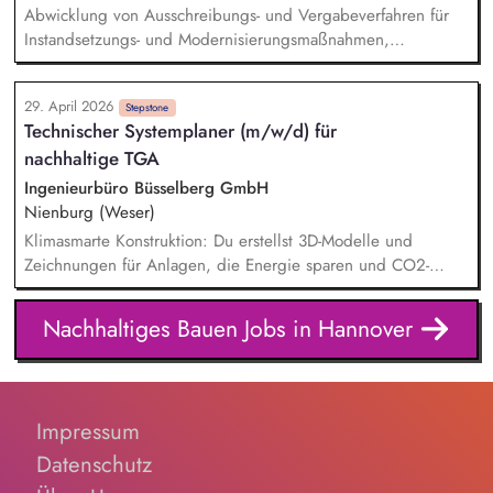
Abwicklung von Ausschreibungs- und Vergabeverfahren für
Instandsetzungs- und Modernisierungsmaßnahmen,
insbesondere im Bereich energieeffizienter
Sanierungsmaßnahmen Koordination und Steuerung
29. April 2026
nachhaltiger Energieversorgungslösungen mit Schwerpunkt
Stepstone
Technischer Systemplaner (m/w/d) für
Wärmepumpenumrüstung Erstellung von Aufstellungen,
nachhaltige TGA
Auswertungen und Übersichten zum Klimapfad sowie
Ableitung von Maßnahmen Budgetplanung und -kontrolle
Ingenieurbüro Büsselberg GmbH
sowie Budgetverantwortung für alle technischen Maßnahmen
Nienburg (Weser)
Klimasmarte Konstruktion: Du erstellst 3D-Modelle und
Zeichnungen für Anlagen, die Energie sparen und CO2-
Emissionen senken. Innovations-Check: Du bringst eigene
Ideen ein, wie wir Technik noch effizienter in anspruchsvolle
Nachhaltiges Bauen Jobs in Hannover
Architektur integrieren können. Schnittstellenmanagement: Du
koordinierst dich mit Fachkollegen, um ganzheitliche,
ökologisch optimierte Gesamtsysteme zu schaffen. Präzise
Berechnungen: Du lieferst die Datenbasis für Anlagen, die
Impressum
genau so groß wie nötig, aber so effizient wie möglich sind.
Datenschutz