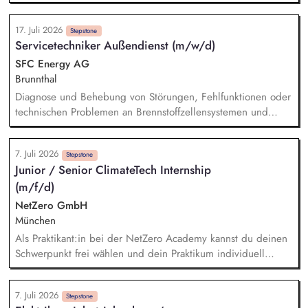
bis zur Übergabe – mit Schwerpunkt auf Lüftungsanlagen,
Photovoltaik und Dachsanierungen. Die Rolle verbindet
17. Juli 2026
Projektmanagement, eigene Planungsleistungen und
Stepstone
Servicetechniker Außendienst (m/w/d)
Kundenberatung mit einem Anteil klassischer
Bauüberwachung: Du bist regelmäßig auf unseren Baustellen
SFC Energy AG
und bei Kunden vor Ort (ca. 20–30 %, deutschlandweit),
Brunnthal
den Rest Deiner Arbeit gestaltest Du flexibel – auch im
Diagnose und Behebung von Störungen, Fehlfunktionen oder
Homeoffice.
technischen Problemen an Brennstoffzellensystemen und
Energielösungen – sowohl im Haus als auch beim Kunden
vor Ort. Installation von Brennstoffzellensystemen an
7. Juli 2026
Kundenstandorten gemäß den technischen Anforderungen
Stepstone
Junior / Senior ClimateTech Internship
und geltenden Sicherheitsstandards. Durchführung von
(m/f/d)
Inbetriebnahmen, Wartungs- und Inspektionsarbeiten an
Brennstoffzellensystemen gemäß den Wartungsplänen.
NetZero GmbH
Schulung des Kundenpersonals in der sicheren Bedienung,
München
Wartung und Instandhaltung von Brennstoffzellensystemen.
Als Praktikant:in bei der NetZero Academy kannst du deinen
Schwerpunkt frei wählen und dein Praktikum individuell
gestalten. Je nach Erfahrung und Qualifikation bieten wir
Junior- und Senior-Praktika an. - Praktikum Sales: Kund:innen
7. Juli 2026
beraten, Marktanalysen erstellen, Verkaufsstrategien für neue
Stepstone