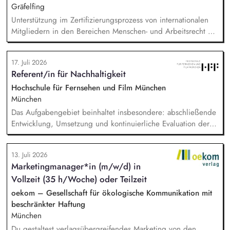
Medienmonitoring und Ableitung entsprechender
Gräfelfing
Kommunikationsmaßnahmen, Aktive Mitarbeit im Team
Unterstützung im Zertifizierungsprozess von internationalen
Krisenkommunikation
Mitgliedern in den Bereichen Menschen- und Arbeitsrecht mit
Schwerpunkt auf Spanien, Lateinamerika und Indien. Analyse
und Überprüfung von Audit-Berichten und
17. Juli 2026
zertifizierungsrelevanten Unterlagen, wie Lohnberechnungen,
Referent/in für Nachhaltigkeit
Arbeitszeiterfassungen und Tarifverträgen. Durchführung von
Qualitätssicherungsbesuchen in Spanien und weltweit.
Hochschule für Fernsehen und Film München
Weiterentwicklung der Naturland Richtlinien Soziale
München
Verantwortung sowie des Kontroll- und Zertifizierungssystems.
Das Aufgabengebiet beinhaltet insbesondere: abschließende
Durchführung regionalspezifischer Schulungen für externe
Entwicklung, Umsetzung und kontinuierliche Evaluation der
Kontrollstellen sowie Webinaren und Workshops zu
HFF-eigenen Nachhaltigkeitsstrategie, Begleitung,
Sozialstandards, Menschen- und Arbeitsrechten.
Koordination und Umsetzung konkreter Projekte und
13. Juli 2026
Maßnahmen der Nachhaltigkeitsstrategie, Erstellung und
Marketingmanager*in (m/w/d) in
Koordination der THG-Bilanzierung sowie Entwicklung und
Vollzeit (35 h/Woche) oder Teilzeit
Implementierung von Treibhausgas-Reduktionspfaden.
Außerdem Anpassung und Implementierung eines auf
oekom – Gesellschaft für ökologische Kommunikation mit
studentische Produktionen angepassten Green Producing.
beschränkter Haftung
München
Du gestaltest verlagsübergreifendes Marketing von den