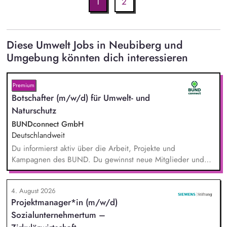
1
2
Diese Umwelt Jobs in Neubiberg und
Umgebung könnten dich interessieren
Premium
Botschafter (m/w/d) für Umwelt- und
Naturschutz
BUNDconnect GmbH
Deutschlandweit
Du informierst aktiv über die Arbeit, Projekte und
Kampagnen des BUND. Du gewinnst neue Mitglieder und
stärkst damit langfristig den Umwelt- und Naturschutz. Du
beantwortest Fragen zu Umwelt-, Arten- und Klimaschutz nach
4. August 2026
bestem Wissen und Gewissen. Du unterstützt Kampagnen
Projektmanager*in (m/w/d)
und Aktionen, beispielsweise durch das Sammeln von
Sozialunternehmertum –
Unterschriften für Petitionen.