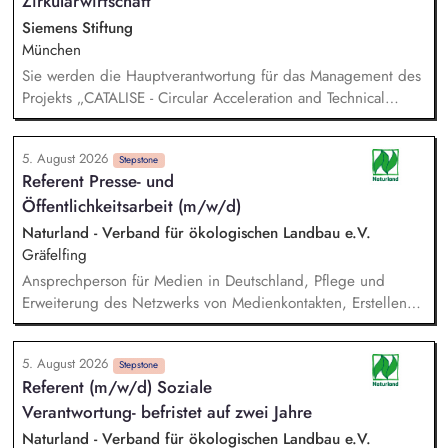
Zirkulärwirtschaft
Siemens Stiftung
München
Sie werden die Hauptverantwortung für das Management des
Projekts „CATALISE - Circular Acceleration and Technical
Assistance for Local Innovation and Sustainable Enterprises
5. August 2026
Stepstone
Referent Presse- und
Öffentlichkeitsarbeit (m/w/d)
Naturland - Verband für ökologischen Landbau e.V.
Gräfelfing
Ansprechperson für Medien in Deutschland, Pflege und
Erweiterung des Netzwerks von Medienkontakten, Erstellen
von Pressemitteilungen, Statements, etc., Verfassen von
Artikeln und Posts für verschiedene interne wie externe
5. August 2026
Verbandsmedien, Strategische Kommunikationsplanung in
Stepstone
Referent (m/w/d) Soziale
Zusammenarbeit mit der Leitung Kommunikation & Presse,
Verantwortung- befristet auf zwei Jahre
Enge Zusammenarbeit mit der Fachabteilung Politik zur
Entwicklung und Formulierung klarer politischer Botschaften,
Naturland - Verband für ökologischen Landbau e.V.