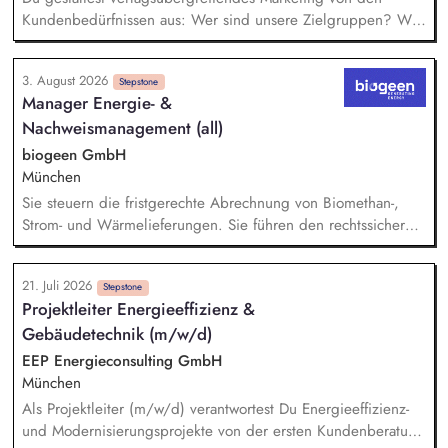
Kundenbedürfnissen aus: Wer sind unsere Zielgruppen? Was
bewegt sie? Wo erreichen wir sie? Du gehst in Verbindung
mit unseren Kund*innen und entwickelst daraus
3. August 2026
Marketingstrategien, konkrete Maßnahmen und neue Formate.
Stepstone
Manager Energie- &
Du misst, was funktioniert, und ziehst daraus selbstständig
Nachweismanagement (all)
Konsequenzen. Du verantwortest das operative Marketing für
unsere Publikumszeitschriften BIO, Slow Food Magazin und
biogeen GmbH
Natürlich Gärtnern: Newsletter, Social Media, Website,
München
Kooperationen – in enger Abstimmung mit Vertrieb und
Sie steuern die fristgerechte Abrechnung von Biomethan-,
Anzeigenverkauf.
Strom- und Wärmelieferungen. Sie führen den rechtssicheren
Nachweis für nachhaltig erzeugtes Biomethan über Systeme
wie Nabisy, SURE sowie das dena-Biomethanregister. Sie
21. Juli 2026
übernehmen das operative Nominierungsmanagement an den
Stepstone
Projektleiter Energieeffizienz &
Schnittstellen des Energiemarktes. Sie analysieren komplexe
Gebäudetechnik (m/w/d)
Datensätze, erstellen aussagekräftige energiewirtschaftliche
Reports und sichern eine hohe Datenqualität für interne
EEP Energieconsulting GmbH
Schnittstellen und Managemententscheidungen.
München
Als Projektleiter (m/w/d) verantwortest Du Energieeffizienz-
und Modernisierungsprojekte von der ersten Kundenberatung