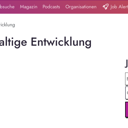
obsuche
Magazin
Podcasts
Organisationen
Job Aler
wicklung
altige Entwicklung