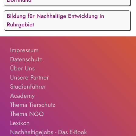
Bildung für Nachhaltige Entwicklung in
Ruhrgebiet
Impressum
Datenschutz
Über Uns
Unsere Partner
Studienführer
Academy
Thema Tierschutz
Thema NGO
Lexikon
NachhaltigeJobs - Das E-Book