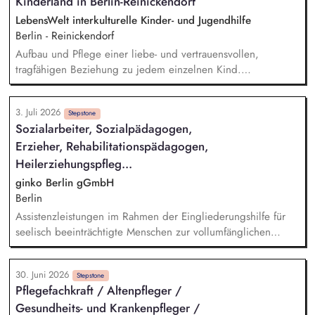
Kinderland in Berlin-Reinickendorf
LebensWelt interkulturelle Kinder- und Jugendhilfe
Berlin - Reinickendorf
Aufbau und Pflege einer liebe- und vertrauensvollen,
tragfähigen Beziehung zu jedem einzelnen Kind.
Gewährleistung des Wohlbefindens und der Sicherheit der
Kinder. Information und Beratung der Eltern über die
3. Juli 2026
individuelle Entwicklung ihres Kindes und über die
Stepstone
Sozialarbeiter, Sozialpädagogen,
Gruppenaktivitäten, bei Bedarf Information der Eltern über
Erzieher, Rehabilitationspädagogen,
Beratungsstellen, Bildungs- und Hilfeangebote. Durchführung
von Elternabenden, Einbeziehung von Eltern bei der Planung
Heilerziehungspfleg...
und Durchführung von Festen und anderen
ginko Berlin gGmbH
Kitaveranstaltungen.
Berlin
Assistenzleistungen im Rahmen der Eingliederungshilfe für
seelisch beeinträchtigte Menschen zur vollumfänglichen
Teilhabe am gesellschaftlichen Leben Mitwirkung bei der Ziel-
und Leistungsplanung, Kommunikation mit dem Kostenträger
30. Juni 2026
und anderen Leistungserbringern
Stepstone
Pflegefachkraft / Altenpfleger /
Gesundheits- und Krankenpfleger /