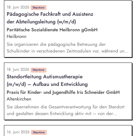
Dozent*innen-Planung / Mitorganisation der Abnahme der
18. Juni 2026
Prüfungen. Sie unterrichten nach dem neuen
Stepstone
Pädagogische Fachkraft und Assistenz
Pflegeberufegesetz (PflBG) kompetenzorientiert und bereiten
der Abteilungsleitung (w/m/d)
die Teilnehmenden (ausländische Pflegekräfte) auf die
mündliche und praktische Kenntnisprüfung vor. Sie planen
Paritätische Sozialdienste Heilbronn gGmbH
und nehmen mündliche und praktische Prüfungen ab. Sie
Heilbronn
begleiten die Teilnehmenden in ihren Praxiseinrichtungen
Sie organisieren die pädagogische Betreuung der
und unterstützen den Theorie-Praxis-Transfer.
Schulkinder in verschiedenen Zeitmodulen vor, während und
nach den Unterrichtszeiten. Sie koordinieren die
Betreuungsgruppen im Mittagsband, während des
18. Juni 2026
gemeinsamen Mittagessens, der Freispielphasen und in den
Stepstone
Standortleitung Autismustherapie
betreuten Hausaufgabengruppen. Sie planen die
(m/w/d) – Aufbau und Entwicklung
Ferienbetreuung und arbeiten im Team die Ferienprogramme
aus. Sie leiten das multiprofessionelle Gesamtteam an und
Praxis für Kinder- und Jugendhilfe Iris Schneider GmbH
begleiten diese auch pädagogisch bzw. bei pädagogischen
Altenkirchen
Fragestellungen.
Sie übernehmen die Gesamtverantwortung für den Standort
und gestalten dessen Entwicklung aktiv mit – von der
strategischen Ausrichtung über das operative Tagesgeschäft
bis hin zur Führung und Weiterentwicklung Ihres Teams. In
16. Juni 2026
Ihrer fachlichen Leitungsfunktion führen Sie das
Stepstone