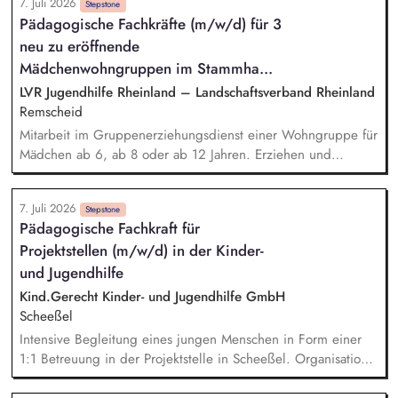
7. Juli 2026
fördern Sie ein möglichst harmonisches Umfeld für die
Stepstone
Pädagogische Fachkräfte (m/w/d) für 3
jungen Menschen Sie sind sich Ihrer beruflichen
neu zu eröffnende
Fachkompetenz bewusst und agieren deeskalierend in
herausfordernden Situationen Die verlässliche
Mädchenwohngruppen im Stammha...
Zusammenarbeit mit Eltern, Jugendämtern, Schulen und
LVR Jugendhilfe Rheinland – Landschaftsverband Rheinland
therapeutischen Einrichtungen ist ein wesentlicher Bestandteil
Remscheid
Ihrer Tätigkeit
Mitarbeit im Gruppenerziehungsdienst einer Wohngruppe für
Mädchen ab 6, ab 8 oder ab 12 Jahren. Erziehen und
Begleiten der Kinder durch den Tages-, Wochen- und
Jahresrhythmus. Pädagogische und organisatorische
7. Juli 2026
Verantwortung des Erziehungsalltags. Planung der
Stepstone
Pädagogische Fachkraft für
pädagogischen Aktivitäten. Bereitschaft zur Durchführung von
Projektstellen (m/w/d) in der Kinder-
erlebnispädagogischen Maßnahmen. Beobachten und
Fördern der Jugendlichen in ihrer individuellen Situation und
und Jugendhilfe
ihrem Entwicklungsstand. Erstellen von Hilfe- und
Kind.Gerecht Kinder- und Jugendhilfe GmbH
Erziehungsplanungen. Umsetzung von heilpädagogischen
Scheeßel
Angeboten. Kooperation mit Schule, Jugendamt, Ärzten etc.
Intensive Begleitung eines jungen Menschen in Form einer
1:1 Betreuung in der Projektstelle in Scheeßel. Organisation
und Umsetzung eines abgestimmten Alltags. Gestaltung