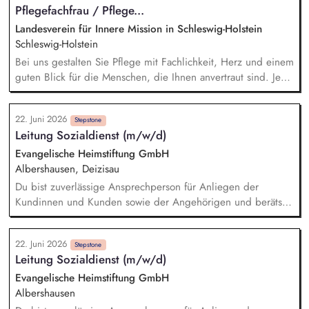
Pflegefachfrau / Pflege...
Landesverein für Innere Mission in Schleswig-Holstein
Schleswig-Holstein
Bei uns gestalten Sie Pflege mit Fachlichkeit, Herz und einem
guten Blick für die Menschen, die Ihnen anvertraut sind. Je
nach Einrichtung und Einsatzbereich gehören dazu:
Menschen individuell, aktivierend und fachgerecht pflegen,
22. Juni 2026
begleiten und in ihrem Alltag stärken. Grund- und
Stepstone
Leitung Sozialdienst (m/w/d)
Behandlungspflege verantwortungsvoll durchführen – nach
aktuellen pflegefachlichen Standards und mit Blick auf die
Evangelische Heimstiftung GmbH
persönliche Situation jedes Menschen. Pflegeprozesse
Albershausen, Deizisau
planen, steuern und dokumentieren, damit gute Pflege
Du bist zuverlässige Ansprechperson für Anliegen der
nachvollziehbar und verlässlich bleibt. Gesundheitliche
Kundinnen und Kunden sowie der Angehörigen und berätst
Veränderungen aufmerksam wahrnehmen und in
zu Angeboten und Unterstützungsmöglichkeiten in
herausfordernden Situationen sicher und besonnen handeln.
verschiedenen Lebenssituationen. Du hilfst dabei, die
22. Juni 2026
Belegungsziele zu erreichen und unterstützt neue Kundinnen
Stepstone
Leitung Sozialdienst (m/w/d)
und Kunden bei der Integration in die Wohngruppe. Du
organisierst wohngruppenübergreifende Angebote und
Evangelische Heimstiftung GmbH
Veranstaltungen, die die Lebensqualität und Teilhabe fördern.
Albershausen
Du arbeitest mit Dienstleistern und Partnern im Quartier