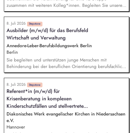
zusammen mit weiteren Kolleg*innen. Begleiten Sie unsere
Kinder im Alter von 0–3 Jahren in ihrer Entwicklung, und
gestalten Sie mit ihnen pädagogische Prozesse und
8. Juli 2026
bereichern Sie die offen gestaltete Pädagogik in der
Stepstone
Ausbilder (m/w/d) für das Berufsfeld
Einrichtung. Berücksichtigen Sie die Wünsche, Interessen
Wirtschaft und Verwaltung
und Fähigkeiten der Kinder in der pädagogischen Arbeit. Sie
wirken an einer starken und verlässlichen partnerschaftlichen
Annedore-Leber-Berufsbildungswerk Berlin
Elternarbeit mit.
Berlin
Sie begleiten und unterstützen junge Menschen mit
Behinderung bei der beruflichen Orientierung berufsfachlich
und persönlich. Sie fördern die Entwicklung sozialer
Kompetenzen wie Teamfähigkeit, Kommunikationsverhalten
8. Juli 2026
und Konfliktlösung als Grundlage für eine erfolgreiche
Stepstone
Referent*in (m/w/d) für
Integration in Ausbildung und Beruf. Sie schätzen
Krisenberatung in komplexen
Ausbildungsreife und Berufseignung realistisch ein und
bringen Ihre Beobachtungen konstruktiv in den Förderprozess
Kinderschutzfällen und stellvertrete...
ein. Sie motivieren zu selbstständigem Arbeiten und
Diakonisches Werk evangelischer Kirchen in Niedersachsen
unterstützen die Teilnehmenden dabei, eine realistische
e.V.
Einschätzung ihrer individuellen Leistungsfähigkeit zu
Hannover
entwickeln.