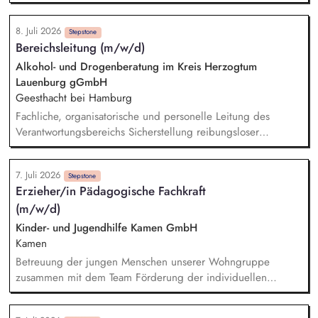
Teilnehmenden in persönlichen, sozialen und beruflichen
Fragestellungen Unterstützung bei Krisen- und
8. Juli 2026
Belastungssituationen sowie Entwicklung individueller
Stepstone
Bereichsleitung (m/w/d)
Perspektiven Planung und Begleitung individueller Förder-
und Coachingprozesse Zusammenarbeit mit
Alkohol- und Drogenberatung im Kreis Herzogtum
Kostenträgern/Reha-Trägern, Betrieben, Beratungsstellen und
Lauenburg gGmbH
weiteren Netzwerkpartnern
Geesthacht bei Hamburg
Fachliche, organisatorische und personelle Leitung des
Verantwortungsbereichs Sicherstellung reibungsloser
organisatorischer Abläufe und einer hohen Angebots- bzw.
Dienstleistungsqualität Weiterentwicklung und strategische
7. Juli 2026
Ausrichtung des Bereichs Führung, Begleitung und
Stepstone
Erzieher/in Pädagogische Fachkraft
Entwicklung der Mitarbeitenden Vertretung der Einrichtung
(m/w/d)
und des Fachbereichs nach außen, insbesondere in
politischen Ausschüssen sowie in Arbeitskreisen und Gremien
Kinder- und Jugendhilfe Kamen GmbH
Mitwirkung bei der Budgetplanung sowie der wirtschaftlichen
Kamen
Steuerung des Bereichs
Betreuung der jungen Menschen unserer Wohngruppe
zusammen mit dem Team Förderung der individuellen
Entwicklungsprozesse sowie sozialen Kompetenzen der
Kinder und Jugendlichen Mit Ihrer beruflichen Expertise