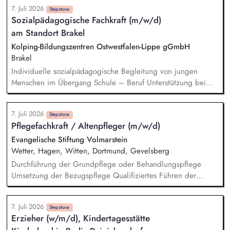
sinnvoller, erlebnisorientierter Freizeitaktionen im Einklang
7. Juli 2026
mit den Bedarfen und Interessen des Klienten.
Stepstone
Sozialpädagogische Fachkraft (m/w/d)
Krisenintervention und lösungsorientiertes Handeln in
am Standort Brakel
schwierigen Situationen. Dokumentation des Projektverlaufs
und Mitwirkung an Hilfeplanprozessen.
Kolping-Bildungszentren Ostwestfalen-Lippe gGmbH
Brakel
Individuelle sozialpädagogische Begleitung von jungen
Menschen im Übergang Schule – Beruf Unterstützung bei
persönlichen, sozialen und beruflichen Problemlagen
Durchführung von Einzel- und Gruppengesprächen (max. 6
7. Juli 2026
Teilnehmende pro Gruppe) Dokumentation der
Stepstone
Pflegefachkraft / Altenpfleger (m/w/d)
Maßnahmenverläufe und Teilnahmeentwicklungen Mitwirkung
an Sprechstundenangeboten, Netzwerkarbeit und
Evangelische Stiftung Volmarstein
Projektorganisation
Wetter, Hagen, Witten, Dortmund, Gevelsberg
Durchführung der Grundpflege oder Behandlungspflege
Umsetzung der Bezugspflege Qualifiziertes Führen der
Pflegedokumentation Sicherstellen der Pflege und der
Pflegequalität Entwicklung und Umsetzung der
7. Juli 2026
Pflegeprozessplanung
Stepstone
Erzieher (w/m/d), Kindertagesstätte