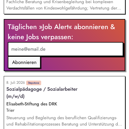
Fachliche Beratung und Krisenbegleitung bei komplexen
Verdachtsfällen von Kindeswohlgefährdung; Vertretung der
Fachberatung evangelischer Kindertageseinrichtungen und
der pädagogischen Perspektive in einem interdisziplinären
Täglichen »Job Alert« abonnieren &
Krisengremium. Fachliche Unterstützung von Trägern,
Leitungen und Fachberatungen im Krisenfall bei
keine Jobs verpassen:
Risikoeinschätzungen sowie der Planung, Umsetzung und
Dokumentation von Maßnahmen. Ableitung, Konzeption und
Weiterentwicklung bedarfsgerechter Fortbildungsangebote
auf Basis der Erfahrungen aus der Krisenberatung sowie der
Abonnieren
direkten Rückmeldungen von Trägern, Leitungen und
Fachberatungen. Wahrnehmung von Leitungsaufgaben als
stellvertretende Bereichsleitung bei Abwesenheit der
8. Juli 2026
Stepstone
Bereichsleitung.
Sozialpädagoge / Sozialarbeiter
(m/w/d)
Elisabeth-Stiftung des DRK
Trier
Steuerung und Begleitung des beruflichen Qualifizierungs-
und Rehabilitationsprozesses Beratung und Unterstützung der