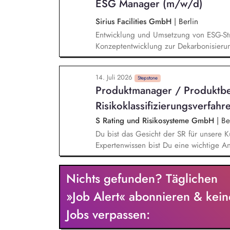
ESG Manager (m/w/d)
and EHSR. Development and implementa
ensure transparency regarding energy c
Sirius Facilities GmbH
|
Berlin
sustainability-related KPIs through digita
Entwicklung und Umsetzung von ESG-Stra
Konzeptentwicklung zur Dekarbonisieru
Nachhaltigkeitsmaßnahmen und Bewertu
technische Vorprüfung für PV-, LED- un
14. Juli 2026
Gebäudezertifizierung nach gängigen Na
Stepstone
Produktmanager / Produktb
und Präsentationen für interne und exte
Risikoklassifizierungsverfah
S Rating und Risikosysteme GmbH
|
Ber
Du bist das Gesicht der SR für unsere K
Expertenwissen bist Du eine wichtige An
etablierten Risikoklassifizierungsverfah
die Erstellung von praxistauglichen Sch
Nichts gefunden? Täglichen
FAQ-Listen, Validierungskommunikationen
Umsetzung bestmöglich. Du beantwortes
»Job Alert« abonnieren & kein
und Gremien. Du entwickelst die Kommun
Jobs verpassen: