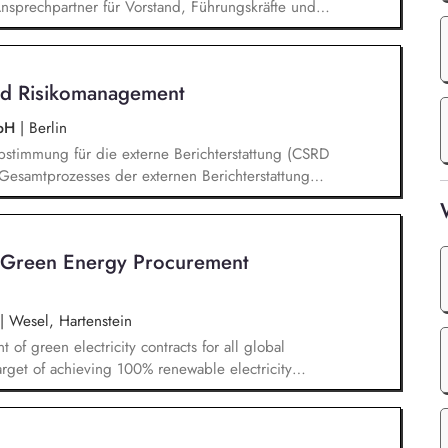
nsprechpartner für Vorstand, Führungskräfte und
g bei strategischen Fragestellungen und
rdination und Leitung der Nachhaltigkeitsprojekte
ng Initiierung von Veränderungsprozessen und
nd Risikomanagement
gs zur nachhaltigen Finanzwirtschaft
mbH
|
Berlin
stimmung für die externe Berichterstattung (CSRD
esamtprozesses der externen Berichterstattung
 qualitativ hochwertigen Umsetzung in
chbereichen Entwicklung & Einführung des
ent Analysieren regulatorischer
 Green Energy Procurement
 sowie entsprechende gesetzliche
fbau und Weiterentwicklung von internen
|
Wesel, Hartenstein
f green electricity contracts for all global
arget of achieving 100% renewable electricity
pments and market requirements related to green
col) and integrating relevant aspects into the
 close collaboration with Corporate Sustainability