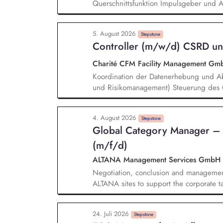
Querschnittsfunktion Impulsgeber und A
Fachbereiche Beratung und Unterstützun
geschäftspolitischen Entscheidungen Koo
5. August 2026
inkl. Planung, Umsetzung und Monitori
Stepstone
Controller (m/w/d) CSRD u
aktive Gestaltung des Transformationswe
Charité CFM Facility Management G
Koordination der Datenerhebung und Ab
und Risikomanagement) Steuerung des G
Sicherstellung einer fristgerechten und
Zusammenarbeit mit den beteiligten Fa
4. August 2026
Berichtssystem CSRD und Risikomanagem
Stepstone
Global Category Manager –
Nachhaltigkeitsanforderungen für CSRD
Risikomanagement Berichtspflichten Au
(m/f/d)
Kontrollsystemen (IKS)
ALTANA Management Services GmbH
Negotiation, conclusion and management o
ALTANA sites to support the corporate t
sourcing. Monitoring regulatory develo
electricity procurement (e.g., GHG Proto
24. Juli 2026
company's energy procurement strategy in
Stepstone