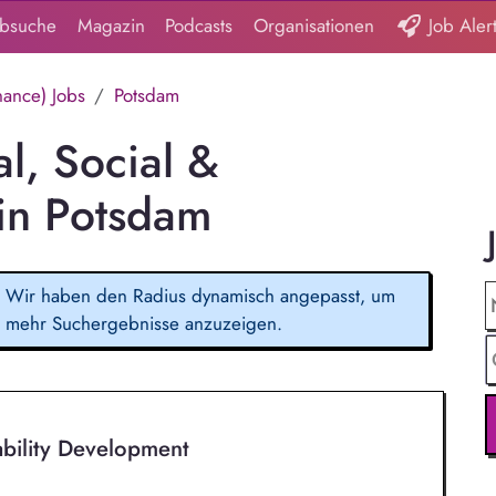
obsuche
Magazin
Podcasts
Organisationen
Job Aler
nance) Jobs
Potsdam
l, Social &
in Potsdam
Wir haben den Radius dynamisch angepasst, um
mehr Suchergebnisse anzuzeigen.
ability Development