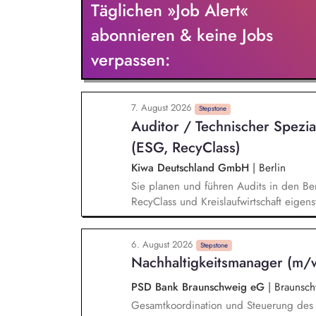
Täglichen »Job Alert«
Mitwirkung bei der Durchführung von Re
Importeuren sowie dem Zoll und der Eu
abonnieren & keine Jobs
Strategien und Konzepten für den einhe
verpassen:
CBAM und deren Weiterentwicklung
7. August 2026
Stepstone
Auditor / Technischer Spezia
(ESG, RecyClass)
Kiwa Deutschland GmbH
|
Berlin
Sie planen und führen Audits in den Ber
RecyClass und Kreislaufwirtschaft eige
Unternehmen hinsichtlich gesetzlicher, 
und Compliance-Anforderungen und erste
6. August 2026
Audit- und Bewertungsergebnisse, bewe
Stepstone
Nachhaltigkeitsmanager (m/
Einhaltung relevanter Standards und Zer
PSD Bank Braunschweig eG
|
Braunsch
Gesamtkoordination und Steuerung des 