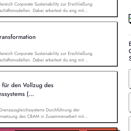
Bereich Corporate Sustainability zur Erschließung
chäftsmodellen. Dabei arbeitest du eng mit
entwickelst dieses gemeinsam mit erfahrenen
ufgaben gehören vor allem: Strategieentwicklung,
e Akquisition von Aufträgen, Neukunden und
Transformation
Bereich Corporate Sustainability zur Erschließung
chäftsmodellen. Dabei arbeitest du eng mit
entwickelst dieses gemeinsam mit erfahrenen
ufgaben gehören vor allem: Strategieentwicklung:
rategie und Geschäftsmodellen, Trendanalysen:
 für den Vollzug des
- und Regulatoriktrends, Partnermanagement:
en, Kooperationen und Netzwerken, Akquisition von
­systems (...
eichssystems Durchführung der
 Umsetzung des CBAM in Zusammenarbeit mit
allem: - Prüfung von CBAM-Berichten und
ung und Bewertung der erhobenen Emissionsdaten -