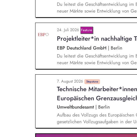
Du leitest die Geschäftsentwicklung im 
neuer Märkte sowie Entwicklung von Ges
einem bestehenden Team zusammen und 
Projektleiter*innen weiter. Zu Deinen A
24. Juli 2026
Feature
Trendanalysen, Partnermanagement sowi
Projektleiter*in nachhaltige 
Projekten.
EBP Deutschland GmbH
|
Berlin
Du leitest die Geschäftsentwicklung im 
neuer Märkte sowie Entwicklung von Ges
einem bestehenden Team zusammen und 
Projektleiter*innen weiter. Zu Deinen A
7. August 2026
Entwurf und Umsetzung von Wachstumsst
Stepstone
Technische Mitarbeiter*innen
Frühzeitige Identifikation von Branchen
Aufbau von strategischen Partnerschaft
Europäischen Grenzausgleichs
Aufträgen, Neukunden und Projekten.
Umweltbundesamt
|
Berlin
Aufbau des Vollzugs des Europäischen Grenzausgl
gesetzlichen Vollzugsaufgaben in der
anderen Facheinheiten der DEHSt, vor 
‑Erklärungen sowie Prüfung, Aufbereit