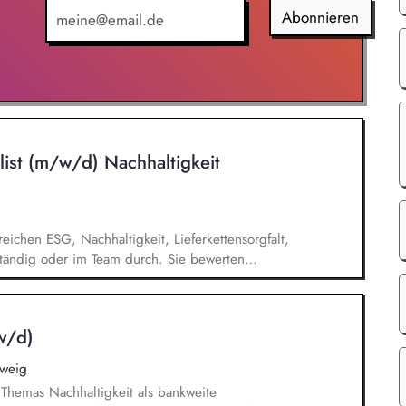
chtsmittelverfahren - Kommunikation mit
Abonnieren
ropäischen Kommission - Erarbeitung von
itlichen Vollzug der rechtlichen Regelungen zum
list (m/w/d) Nachhaltigkeit
eichen ESG, Nachhaltigkeit, Lieferkettensorgfalt,
nständig oder im Team durch. Sie bewerten
normativer und kundenspezifischer Nachhaltigkeits-
llen aussagekräftige Auditberichte. Sie prüfen
rten Korrekturmaßnahmen und stellen die
w/d)
tifizierungsanforderungen sicher.
weig
Themas Nachhaltigkeit als bankweite