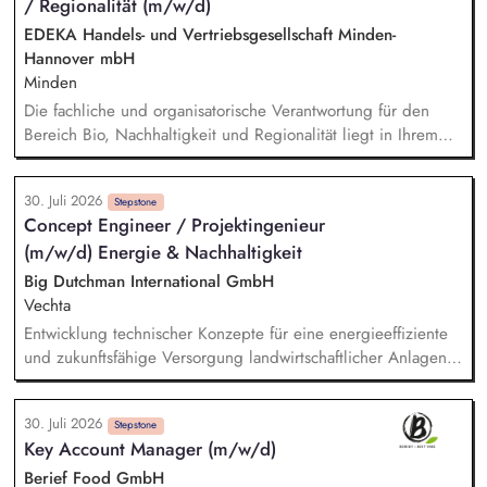
/ Regionalität (m/w/d)
EDEKA Handels- und Vertriebsgesellschaft Minden-
Hannover mbH
Minden
Die fachliche und organisatorische Verantwortung für den
Bereich Bio, Nachhaltigkeit und Regionalität liegt in Ihrem
Aufgabenbereich. Neue Ideen bringen Sie aktiv ein,
gestalten Veränderungen kreativ mit und treiben die
30. Juli 2026
strategische Weiterentwicklung des Bereichs mit analytischem
Stepstone
Concept Engineer / Projektingenieur
Denken voran. Sortiments- und Nachhaltigkeitsstrategien
(m/w/d) Energie & Nachhaltigkeit
entwickeln Sie weiter und setzen Impulse für ein
zukunftsfähiges Angebot und stellen dabei sicher, dass
Big Dutchman International GmbH
relevante Qualitäts-, Nachhaltigkeits- und
Vechta
Zertifizierungsanforderungen berücksichtigt werden. Sie
Entwicklung technischer Konzepte für eine energieeffiziente
analysieren Markt-, Kunden- und Sortimentsentwicklungen und
und zukunftsfähige Versorgung landwirtschaftlicher Anlagen
leiten daraus konkrete Maßnahmen ab. Potenziale für
– von der Idee bis zur umsetzbaren Lösung. Begleitung und
nachhaltige, regionale und biologische Sortimente
Steuerung von Sonderprojekten (z. B. energieautarke
identifizieren Sie und begleiten deren Umsetzung.
30. Juli 2026
Stallanlagen, Kühlkonzepte, Wärmetauscher-Systeme).
Stepstone
Key Account Manager (m/w/d)
Erstellung von Umweltberechnungen und Ermittlung des
CO_2-Fußabdrucks für Produkte und Anlagenlösungen sowie
Berief Food GmbH