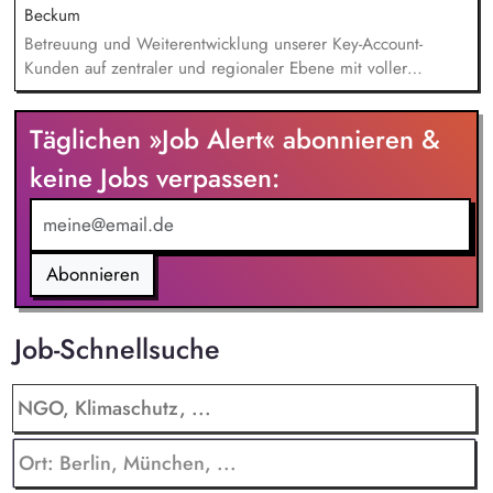
Entwicklung regionaler Nachhaltigkeitsansätze für Europa und
Beckum
Middle East Africa.
Betreuung und Weiterentwicklung unserer Key-Account-
Kunden auf zentraler und regionaler Ebene mit voller
Umsatz-, Absatz- und Ertragsverantwortung. Entwicklung und
Umsetzung kundenindividueller Distributions- und
Täglichen »Job Alert« abonnieren &
Wachstumsstrategien sowie Identifikation neuer
Geschäftsfelder. Kontinuierliche Analyse von Markt- und
keine Jobs verpassen:
Wettbewerbsentwicklungen sowie Ableitung gezielter
Maßnahmen auch im Sinne des Category-Managements.
Umsetzung von Produkteinführungen und Promotions sowie
Erstellung von Angeboten und Aktionsvorschlägen.
Abonnieren
Job-Schnellsuche