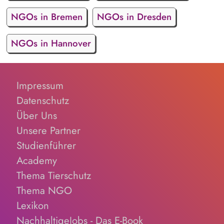
NGOs in Bremen
NGOs in Dresden
NGOs in Hannover
Impressum
Datenschutz
Über Uns
Unsere Partner
Studienführer
Academy
Thema Tierschutz
Thema NGO
Lexikon
NachhaltigeJobs - Das E-Book