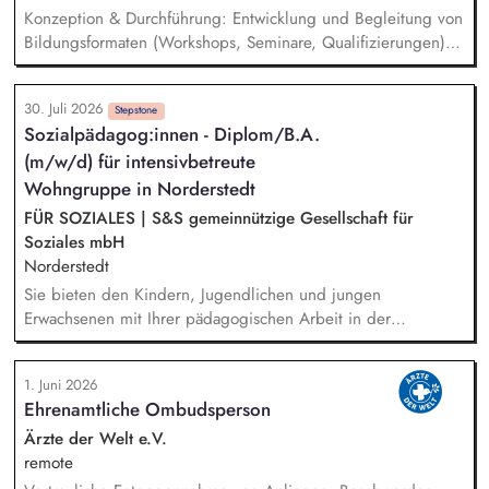
Konzeption & Durchführung: Entwicklung und Begleitung von
Bildungsformaten (Workshops, Seminare, Qualifizierungen) –
von der Idee bis zur Auswertung. Netzwerk & Kooperation:
Zusammenarbeit mit Trainer*innen, Partnern im In- und
30. Juli 2026
Ausland, Mitarbeit in Fachgremien und Akquise von
Stepstone
Sozialpädagog:innen - Diplom/B.A.
Fördermitteln. Qualitätsmanagement: Sicherstellung hoher
(m/w/d) für intensivbetreute
Standards in unserer Bildungsarbeit – inkl. Reflexion über
Machtverhältnisse und Diskriminierung in der eigenen
Wohngruppe in Norderstedt
Organisation. Öffentlichkeitsarbeit: Weiterentwicklung der
FÜR SOZIALES | S&S gemeinnützige Gesellschaft für
Außenkommunikation und Ansprache neuer Zielgruppen.
Soziales mbH
Norderstedt
Sie bieten den Kindern, Jugendlichen und jungen
Erwachsenen mit Ihrer pädagogischen Arbeit in der
Wohngruppe ein sicheres Zuhause. Einzel- und
Gruppenaktivitäten aber auch Ausflüge werden von Ihnen
1. Juni 2026
mitgeplant, organisiert und auch durchgeführt. Bei der
Ehrenamtliche Ombudsperson
Hilfeplanung wirken Sie mit und arbeiten eng mit
Fallzuständigen und Fachkräften der Jugendämter sowie
Ärzte der Welt e.V.
weiteren in den Entwicklungsprozess einbezogenen Personen
remote
zusammen. Sie führen Kennenlerngespräche und beteiligen