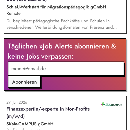
innovative Unterrichtsmaterialien und begleitet pädagogische
SchlaU-Werkstatt für Migrationspädagogik gGmbH
Fachkräfte mit daran angeschlossenen
Remote
Weiterbildungsangeboten online wie offline.
Du begleitest pädagogische Fachkräfte und Schulen in
verschiedenen Weiterbildungsformaten von Präsenz und
Online-Workshops bis hin zu pädogischen Tagen und erstellst
Online-Selbstlernkurse für unsere Plattform schlau-lernen.org.
Täglichen »Job Alert« abonnieren &
Die inhaltlichen Schwerpunkte liegen dabei auf den
Bereichen Lesen lernen, Mehrsprachigkeitsbewusstsein und
keine Jobs verpassen:
Alphabetisierung in der Grundschule.
Abonnieren
29. Juli 2026
Finanzexpertin/-experte in Non-Profits
(m/w/d)
SKala-CAMPUS gGmbH