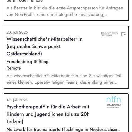
Berlin oder remote
Als Berater:in bist du die erste Ansprechperson für Anfragen
von Non-Profits rund um strategische Finanzierung,
Finanzmanagement und Fundraising. Dabei entwickelst du
den gesamten Prozess von der Anfrage über
20. Juli 2026
Angebotserstellung bis zur eigenverantwortlichen Umsetzung.
Wissenschaftliche*r Mitarbeiter*in
Auf Basis der jeweiligen Herausforderungen entwickelst du
(regionaler Schwerpunkt:
passgenaue Beratungsprozesse und berätst Organisationen zu
zentralen Fragen ihrer finanziellen Steuerung und
Ostdeutschland)
strategischen Weiterentwicklung.
Freudenberg Stiftung
Remote
Als wissenschaftliche*r Mitarbeiter*in sind Sie wichtiger Teil
eines kleinen, operativ tätigen Teams, das entlang einer
klaren Programmatik langfristig soziale Innovation
implementiert. Sie unterstützen die Geschäftsführung bei der
16. Juli 2026
Umsetzung der Stiftungsprogrammatik und entwickeln dabei
Psychotherapeut*in für die Arbeit mit
die Internationalisierungsstrategie der Stiftung weiter. Sie
Kindern und Jugendlichen (bis zu 20h
übersetzen wissenschaftliche Erkenntnisse in
alltagsangebundene Handlungsansätze entlang unserer
Teilzeit)
Stiftungsprogrammatik.
Netzwerk für traumatisierte Flüchtlinge in Niedersachsen,