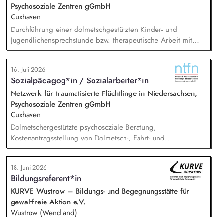
Psychosoziale Zentren gGmbH
Cuxhaven
Durchführung einer dolmetschgestützten Kinder- und
Jugendlichensprechstunde bzw. therapeutische Arbeit mit
geflüchteten Kindern und Jugendlichen /
(trauma-)pädagogische Fachberatung, Dokumentation und
16. Juli 2026
Austausch mit dem Team, Stellungnahmen, Mitarbeit in
Sozialpädagog*in / Sozialarbeiter*in
externen Netzwerken und Arbeitsgruppen.
Netzwerk für traumatisierte Flüchtlinge in Niedersachsen,
Psychosoziale Zentren gGmbH
Cuxhaven
Dolmetschergestützte psychosoziale Beratung,
Kostenantragsstellung von Dolmetsch-, Fahrt- und
Therapiekosten, Mitarbeit in externen Netzwerken und
Arbeitsgruppen, Vermittlung in die psychiatrische /
18. Juni 2026
psychotherapeutische Regelversorgung.
Bildungsreferent*in
KURVE Wustrow – Bildungs- und Begegnungsstätte für
gewaltfreie Aktion e.V.
Wustrow (Wendland)