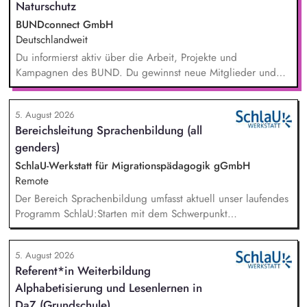
Naturschutz
BUNDconnect GmbH
Deutschlandweit
Du informierst aktiv über die Arbeit, Projekte und
Kampagnen des BUND. Du gewinnst neue Mitglieder und
stärkst damit langfristig den Umwelt- und Naturschutz. Du
beantwortest Fragen zu Umwelt-, Arten- und Klimaschutz nach
5. August 2026
bestem Wissen und Gewissen. Du unterstützt Kampagnen
Bereichsleitung Sprachenbildung (all
und Aktionen, beispielsweise durch das Sammeln von
genders)
Unterschriften für Petitionen.
SchlaU-Werkstatt für Migrationspädagogik gGmbH
Remote
Der Bereich Sprachenbildung umfasst aktuell unser laufendes
Programm SchlaU:Starten mit dem Schwerpunkt
"Alphabetisierung in DaZ für die Grundschule" sowie
zukünftig weitere auf Unterrichtsmaterial bezogene Projekte
5. August 2026
mit den Schwerpunkten sprachensensibles und
Referent*in Weiterbildung
rassismuskritisches Deutschlernen von der Grundschule bis in
Alphabetisierung und Lesenlernen in
die Berufliche Bildung. Der Bereich Sprachenbildung
entwickelt in seinen Projekten dazu zielgruppengerechte und
DaZ (Grundschule)