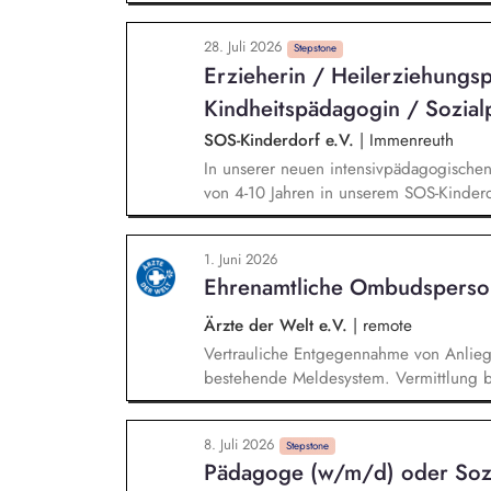
klaren Abläufen, Ritualen und Regeln sc
wohnliche Atmosphäre, in der sich die 
28. Juli 2026
bauen vertrauensvolle Beziehungen zu d
Stepstone
Erzieherin / Heilerziehungsp
einfühlsam, motivieren, trösten und ste
führen individuelle und kreative Förder
Kindheitspädagogin / Sozial
bei den Hausaufgaben, und gestalten sp
SOS-Kinderdorf e.V.
|
Immenreuth
In unserer neuen intensivpädagogische
von 4-10 Jahren in unserem SOS-Kinderdo
gemeinsamer Teamarbeit gestalten und o
der Kinder mit allem, was ein familiäre
1. Juni 2026
stabile und verlässliche Bezugsperson.
Ehrenamtliche Ombudsperso
Hilfe- und Erziehungsplanung mit. Sie mo
an und begleiten die jungen Menschen
Ärzte der Welt e.V.
|
remote
Vertrauliche Entgegennahme von Anlie
bestehende Meldesystem. Vermittlung be
Klärungsprozessen. Konzeption und Du
Sensibilisierungsformaten. Mitwirkung a
8. Juli 2026
Verhaltenskodizes und dem Meldesystem
Stepstone
Pädagoge (w/m/d) oder Sozi
Beschwerdekultur innerhalb der Organis