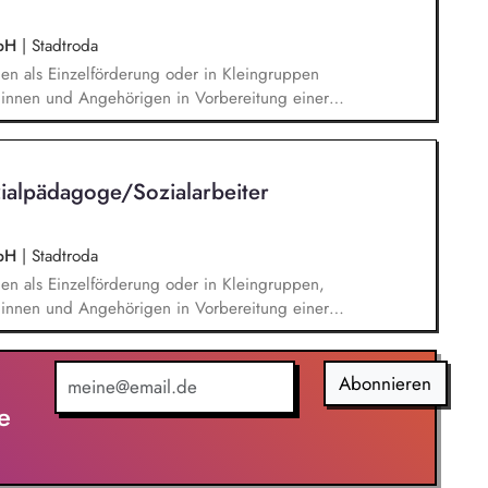
mbH
|
Stadtroda
nen als Einzelförderung oder in Kleingruppen
:innen und Angehörigen in Vorbereitung einer
on Zusammenarbeit mit komplementären
nd Auswertung der Therapie Teilnahme an
Durchführen von Einzel- und Gruppentherapien
alpädagoge/Sozialarbeiter
raining und Sozialtraining mit den Patient:innen
mbH
|
Stadtroda
nen als Einzelförderung oder in Kleingruppen,
:innen und Angehörigen in Vorbereitung einer
on, Zusammenarbeit mit komplementären
nd Auswertung der Therapie, Teilnahme an
 Durchführen von Einzel- und Gruppentherapien
Abonnieren
training und Sozialtraining mit den Patient:innen
e