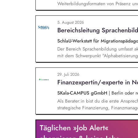
Weiterbildungsformaten von Präsenz un
und erstellst Online-Selbstlernkurse für 
Schwerpunkte liegen dabei auf den Ber
5. August 2026
Mehrsprachigkeitsbewusstsein und Alpha
Bereichsleitung Sprachenbild
SchlaU-Werkstatt für Migrationspäd
Der Bereich Sprachenbildung umfasst ak
mit dem Schwerpunkt "Alphabetisierung 
weitere auf Unterrichtsmaterial bezoge
sprachensensibles und rassismuskritisch
29. Juli 2026
Berufliche Bildung. Der Bereich Sprache
Finanzexpertin/-experte in N
zielgruppengerechte und innovative Unt
Fachkräfte mit daran angeschlossenen W
SKala-CAMPUS gGmbH
|
Berlin oder 
Als Berater:in bist du die erste Anspre
strategische Finanzierung, Finanzmanag
gesamten Prozess von der Anfrage über 
Umsetzung. Auf Basis der jeweiligen H
Täglichen »Job Alert«
Beratungsprozesse und berätst Organisat
Steuerung und strategischen Weiterentw