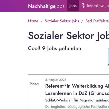
Nachhaltige
Jobs
Jobs
Interaktive J
Home
Sozialer Sektor Jobs
Bad Staffelste
Sozialer Sektor Job
Cool! 9 Jobs gefunden
5. August 2026
Referent*in Weiterbildung A
Lesenlernen in DaZ (Grundsc
SchlaU-Werkstatt für Migrationspäd
Du begleitest pädagogische Fachkräfte 