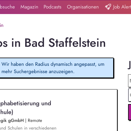
obsuche
Magazin
Podcasts
Organisationen
Job Aler
in
s in Bad Staffelstein
Wir haben den Radius dynamisch angepasst, um
mehr Suchergebnisse anzuzeigen.
lphabetisierung und
hule)
agogik gGmbH
|
Remote
und Schulen in verschiedenen