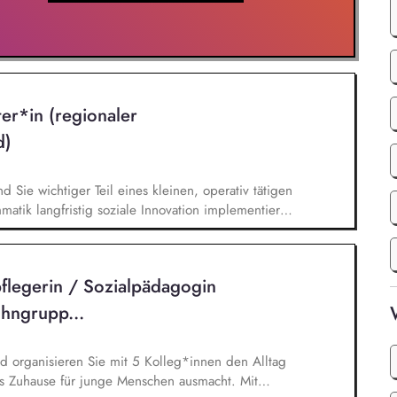
ter*in (regionaler
d)
nd Sie wichtiger Teil eines kleinen, operativ tätigen
atik langfristig soziale Innovation implementiert.
bei der Umsetzung der Stiftungsprogrammatik und
gsstrategie der Stiftung weiter. Sie übersetzen
agsangebundene Handlungsansätze entlang unserer
flegerin / Sozialpädagogin
hngrupp...
d organisieren Sie mit 5 Kolleg*innen den Alltag
es Zuhause für junge Menschen ausmacht. Mit