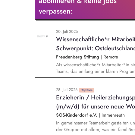
abonnieren & keine Jobs
verpassen:
20. Juli 2026
Wissenschaftliche*r Mitarbei
Schwerpunkt: Ostdeutschlan
Freudenberg Stiftung
|
Remote
Als wissenschaftliche*r Mitarbeiter*in si
Teams, das entlang einer klaren Programm
Sie unterstützen die Geschäftsführung 
entwickeln dabei die Internationalisierun
28. Juli 2026
wissenschaftliche Erkenntnisse in allt
Stepstone
Erzieherin / Heilerziehungsp
Stiftungsprogrammatik.
(m/w/d) für unsere neue Wo
SOS-Kinderdorf e.V.
|
Immenreuth
In gemeinsamer Teamarbeit gestalten un
der Gruppe mit allem, was ein familiär