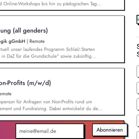
d Online-Workshops bis hin zu pädogischen Tagen
unsere Plattform schlau-lernen.org. Die inhaltlichen
eichen Lesen lernen,
betisierung in der Grundschule.
ung (all genders)
agogik gGmbH
|
Remote
tuell unser laufendes Programm SchlaU:Starten
in DaZ für die Grundschule" sowie zukünftig
ne Projekte mit den Schwerpunkten
es Deutschlernen von der Grundschule bis in die
nbildung entwickelt in seinen Projekten dazu
on-Profits (m/w/d)
errichtsmaterialien und begleitet pädagogische
eiterbildungsangeboten online wie offline.
remote
chperson für Anfragen von Non-Profits rund um
ement und Fundraising. Dabei entwickelst du den
Angebotserstellung bis zur eigenverantwortlichen
erausforderungen entwickelst du passgenaue
ionen zu zentralen Fragen ihrer finanziellen
Abonnieren
icklung.