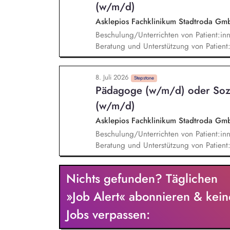
(w/m/d)
Asklepios Fachklinikum Stadtroda G
Beschulung/Unterrichten von Patient:in
Beratung und Unterstützung von Patient
sozialen oder beruflichen Rehabilitati
Einrichtungen Mitwirken bei Planung u
8. Juli 2026
Teambesprechungen und Supervisionen 
Stepstone
Pädagoge (w/m/d) oder Sozi
als Co-Therapeut:in Soziales Kompetenzt
(w/m/d)
Asklepios Fachklinikum Stadtroda G
Beschulung/Unterrichten von Patient:in
Beratung und Unterstützung von Patient
sozialen oder beruflichen Rehabilitati
Einrichtungen, Mitwirken bei Planung u
Nichts gefunden? Täglichen
Teambesprechungen und Supervisionen,
als Co-Therapeut:in, Soziales Kompetenz
»Job Alert« abonnieren & kein
Jobs verpassen: