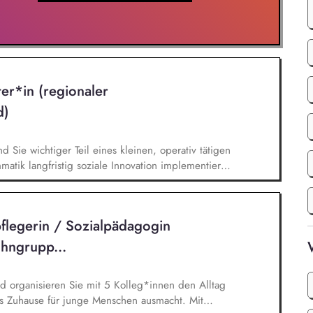
ter*in (regionaler
d)
nd Sie wichtiger Teil eines kleinen, operativ tätigen
atik langfristig soziale Innovation implementiert.
bei der Umsetzung der Stiftungsprogrammatik und
gsstrategie der Stiftung weiter. Sie übersetzen
agsangebundene Handlungsansätze entlang unserer
flegerin / Sozialpädagogin
hngrupp...
d organisieren Sie mit 5 Kolleg*innen den Alltag
es Zuhause für junge Menschen ausmacht. Mit