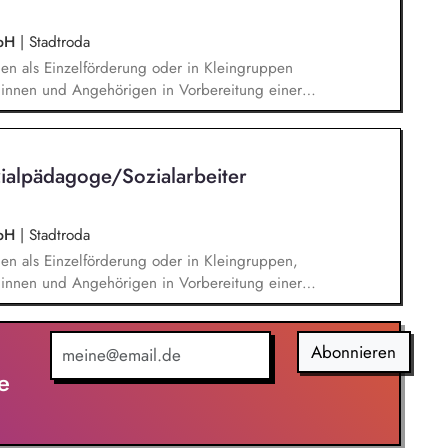
mbH
|
Stadtroda
nen als Einzelförderung oder in Kleingruppen
:innen und Angehörigen in Vorbereitung einer
on Zusammenarbeit mit komplementären
nd Auswertung der Therapie Teilnahme an
Durchführen von Einzel- und Gruppentherapien
alpädagoge/Sozialarbeiter
raining und Sozialtraining mit den Patient:innen
mbH
|
Stadtroda
nen als Einzelförderung oder in Kleingruppen,
:innen und Angehörigen in Vorbereitung einer
on, Zusammenarbeit mit komplementären
nd Auswertung der Therapie, Teilnahme an
 Durchführen von Einzel- und Gruppentherapien
Abonnieren
training und Sozialtraining mit den Patient:innen
e