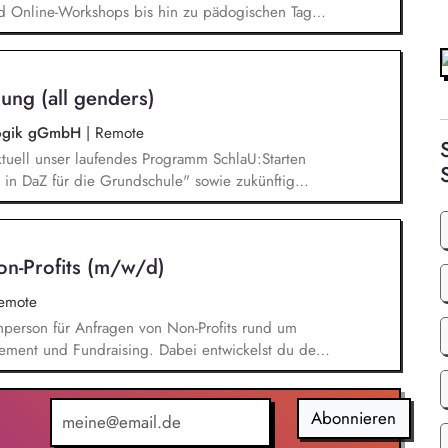
d Online-Workshops bis hin zu pädogischen Tagen
unsere Plattform schlau-lernen.org. Die inhaltlichen
eichen Lesen lernen,
betisierung in der Grundschule.
ung (all genders)
agogik gGmbH
|
Remote
tuell unser laufendes Programm SchlaU:Starten
in DaZ für die Grundschule" sowie zukünftig
ne Projekte mit den Schwerpunkten
es Deutschlernen von der Grundschule bis in die
nbildung entwickelt in seinen Projekten dazu
on-Profits (m/w/d)
errichtsmaterialien und begleitet pädagogische
eiterbildungsangeboten online wie offline.
remote
chperson für Anfragen von Non-Profits rund um
ement und Fundraising. Dabei entwickelst du den
Angebotserstellung bis zur eigenverantwortlichen
erausforderungen entwickelst du passgenaue
ionen zu zentralen Fragen ihrer finanziellen
Abonnieren
icklung.