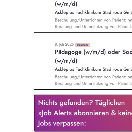
(w/m/d)
Asklepios Fachklinikum Stadtroda G
Beschulung/Unterrichten von Patient:in
Beratung und Unterstützung von Patient
sozialen oder beruflichen Rehabilitati
Einrichtungen Mitwirken bei Planung u
8. Juli 2026
Teambesprechungen und Supervisionen 
Stepstone
Pädagoge (w/m/d) oder Sozi
als Co-Therapeut:in Soziales Kompetenzt
(w/m/d)
Asklepios Fachklinikum Stadtroda G
Beschulung/Unterrichten von Patient:in
Beratung und Unterstützung von Patient
sozialen oder beruflichen Rehabilitati
Einrichtungen, Mitwirken bei Planung u
Nichts gefunden? Täglichen
Teambesprechungen und Supervisionen,
als Co-Therapeut:in, Soziales Kompetenz
»Job Alert« abonnieren & kein
Jobs verpassen: