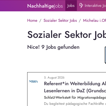
Nachhaltige
Jobs
Jobs
Interaktive J
Home
Sozialer Sektor Jobs
Michelau i.OF
Sozialer Sektor Jo
Nice! 9 Jobs gefunden
5. August 2026
Referent*in Weiterbildung A
Lesenlernen in DaZ (Grundsc
SchlaU-Werkstatt für Migrationspäd
Du begleitest pädagogische Fachkräfte 