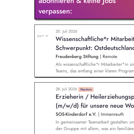
abonnieren & keine Jobs
verpassen:
20. Juli 2026
Wissenschaftliche*r Mitarbei
Schwerpunkt: Ostdeutschlan
Freudenberg Stiftung
|
Remote
Als wissenschaftliche*r Mitarbeiter*in si
Teams, das entlang einer klaren Programm
Sie unterstützen die Geschäftsführung 
entwickeln dabei die Internationalisierun
28. Juli 2026
wissenschaftliche Erkenntnisse in allt
Stepstone
Erzieherin / Heilerziehungsp
Stiftungsprogrammatik.
(m/w/d) für unsere neue Wo
SOS-Kinderdorf e.V.
|
Immenreuth
In gemeinsamer Teamarbeit gestalten un
der Gruppe mit allem, was ein familiär