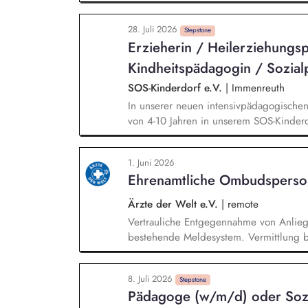
klaren Abläufen, Ritualen und Regeln sc
wohnliche Atmosphäre, in der sich die 
28. Juli 2026
bauen vertrauensvolle Beziehungen zu d
Stepstone
Erzieherin / Heilerziehungsp
einfühlsam, motivieren, trösten und ste
führen individuelle und kreative Förder
Kindheitspädagogin / Sozial
bei den Hausaufgaben, und gestalten sp
SOS-Kinderdorf e.V.
|
Immenreuth
In unserer neuen intensivpädagogische
von 4-10 Jahren in unserem SOS-Kinderdo
gemeinsamer Teamarbeit gestalten und o
der Kinder mit allem, was ein familiäre
1. Juni 2026
stabile und verlässliche Bezugsperson.
Ehrenamtliche Ombudsperso
Hilfe- und Erziehungsplanung mit. Sie mo
an und begleiten die jungen Menschen
Ärzte der Welt e.V.
|
remote
Vertrauliche Entgegennahme von Anlie
bestehende Meldesystem. Vermittlung be
Klärungsprozessen. Konzeption und Du
Sensibilisierungsformaten. Mitwirkung a
8. Juli 2026
Verhaltenskodizes und dem Meldesystem
Stepstone
Pädagoge (w/m/d) oder Sozi
Beschwerdekultur innerhalb der Organis