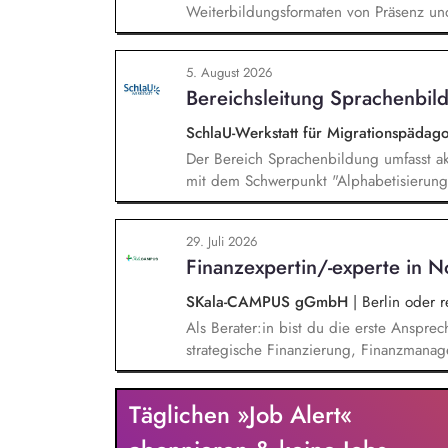
Weiterbildungsformaten von Präsenz un
und erstellst Online-Selbstlernkurse für 
Schwerpunkte liegen dabei auf den Ber
5. August 2026
Mehrsprachigkeitsbewusstsein und Alpha
Bereichsleitung Sprachenbild
SchlaU-Werkstatt für Migrationspäd
Der Bereich Sprachenbildung umfasst ak
mit dem Schwerpunkt "Alphabetisierung 
weitere auf Unterrichtsmaterial bezoge
sprachensensibles und rassismuskritisch
29. Juli 2026
Berufliche Bildung. Der Bereich Sprache
Finanzexpertin/-experte in N
zielgruppengerechte und innovative Unt
Fachkräfte mit daran angeschlossenen W
SKala-CAMPUS gGmbH
|
Berlin oder 
Als Berater:in bist du die erste Anspre
strategische Finanzierung, Finanzmanag
gesamten Prozess von der Anfrage über 
Umsetzung. Auf Basis der jeweiligen H
Täglichen »Job Alert«
Beratungsprozesse und berätst Organisat
Steuerung und strategischen Weiterentw