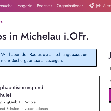
obsuche
Magazin
Podcasts
Organisationen
Job Aler
r.
bs in Michelau i.OFr.
Wir haben den Radius dynamisch angepasst, um
mehr Suchergebnisse anzuzeigen.
lphabetisierung und
hule)
agogik gGmbH
|
Remote
und Schulen in verschiedenen