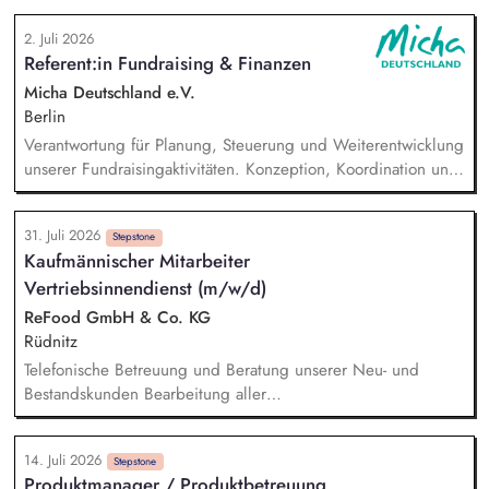
Umsetzung von Performance-Marketing-Maßnahmen (Display-,
2. Juli 2026
Suchmaschinen-, Social-Media-Werbung etc.). Analyse von
Referent:in Fundraising & Finanzen
Kampagnenerfolgen, Erstellen von Reports und Ableiten von
datenbasierter Optimierungsmaßnahmen. Konzeption und
Micha Deutschland e.V.
Durchführen von A/B-Tests für Anzeigen, Landingpages und
Berlin
Conversion-Funnels.
Verantwortung für Planung, Steuerung und Weiterentwicklung
unserer Fundraisingaktivitäten. Konzeption, Koordination und
Umsetzung zentraler Fundraisingkampagnen (z. B. Frühjahr,
Jahresende, Aktionen). Aufbau, Pflege und strategische
31. Juli 2026
Weiterentwicklung der Spender:innen‑ und
Stepstone
Kaufmännischer Mitarbeiter
Großspender:innen‑Beziehungen. Drittmittelmanagement:
Vertriebsinnendienst (m/w/d)
Antragstellung, Berichte, Mittelabrufe und Fristenkontrolle.
Budget‑ und Liquiditätsplanung sowie laufendes
ReFood GmbH & Co. KG
Finanzmonitoring.
Rüdnitz
Telefonische Betreuung und Beratung unserer Neu- und
Bestandskunden Bearbeitung aller
kaufmännischen/administrativen Themen im Tagesgeschäft
Unterstützung der Kollegen im Außendienst bei der Pflege
14. Juli 2026
und Qualifizierung der Kundendaten sowie bei der Termin-
Stepstone
Produktmanager / Produktbetreuung