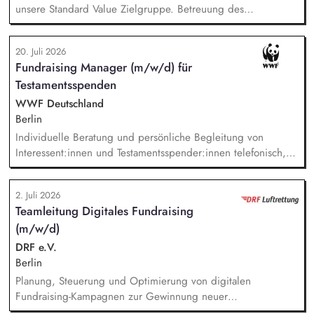
unsere Standard Value Zielgruppe. Betreuung des
postalischen Mailing-Programm inkl. der Spendenmagazine
und Spendenaufrufe sowie der Print Kommunikation innerhalb
20. Juli 2026
unserer Donor Journeys. Ko-Produktion von Content für die
Fundraising Manager (m/w/d) für
Print Kommunikation in enger Zusammenarbeit mit dem Team
Testamentsspenden
Brand, Content & Publikationen. Redaktion und Prüfung von
Content/Texten für andere Kanäle und Medien.
WWF Deutschland
Berlin
Individuelle Beratung und persönliche Begleitung von
Interessent:innen und Testamentsspender:innen telefonisch,
per E-Mail sowie bei persönlichen Gesprächen. Strategische
Weiterentwicklung des Erbschaftsfundraisings und der Donor
2. Juli 2026
Journeys – von der Lead-Akquise über Stewardship bis hin
Teamleitung Digitales Fundraising
zur individuellen Förder:innen-Kommunikation. Systematische
(m/w/d)
Planung, Steuerung und Umsetzung von Werbemaßnahmen,
Nachlass-Mailings oder Telefonie-Aktionen sowie die
DRF e.V.
Durchführung von analogen und digitalen Veranstaltungen.
Berlin
Planung, Steuerung und Optimierung von digitalen
Fundraising-Kampagnen zur Gewinnung neuer
Unterstützerinnen und Unterstützer. Weiterentwicklung und