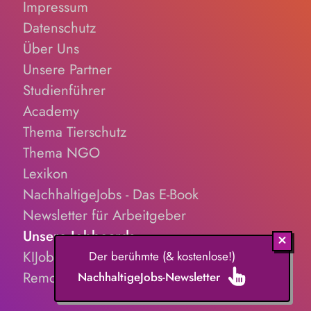
Impressum
Datenschutz
Über Uns
Unsere Partner
Studienführer
Academy
Thema Tierschutz
Thema NGO
Lexikon
NachhaltigeJobs - Das E-Book
Newsletter für Arbeitgeber
Unsere Jobboards
KIJobs.de
Der berühmte (& kostenlose!)
RemoteJobs.de
NachhaltigeJobs-Newsletter