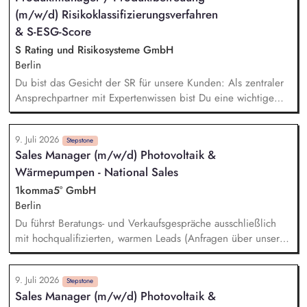
und Angebotsverfolgung Erstellung und Prüfung der
(m/w/d) Risikoklassifizierungsverfahren
monatlichen Provisionsabrechnungen Bearbeitung der
Tagesberichte unserer Außendienstmitarbeiter Pflege der
& S-ESG-Score
Kundenanlage & Stammdatenverwaltung Bearbeitung von
S Rating und Risikosysteme GmbH
Reklamationen und Erarbeitung von Lösungen für
Berlin
Kundenanliegen
Du bist das Gesicht der SR für unsere Kunden: Als zentraler
Ansprechpartner mit Expertenwissen bist Du eine wichtige
Anlaufstelle für den S-ESG-Score und unsere etablierten
Risikoklassifizierungsverfahren. Du leistest wichtige
9. Juli 2026
Übersetzungsarbeit: Durch die Erstellung von
Stepstone
Sales Manager (m/w/d) Photovoltaik &
praxistauglichen Schulungs- und Kommunikationsunterlagen
Wärmepumpen - National Sales
(Leitfäden, FAQ-Listen, Validierungskommunikationen etc.)
unterstützt Du die Sparkassen bei der Umsetzung
1komma5° GmbH
bestmöglich. Du beantwortest Supportanfragen und betreust
Berlin
unsere Kunden und Gremien. Du entwickelst die
Du führst Beratungs- und Verkaufsgespräche ausschließlich
Kommunikationskanäle weiter und siehst KI als Chance.
mit hochqualifizierten, warmen Leads (Anfragen über unsere
Website) oder fasst bei Interessenten nach, die bereits
Kontakt zu uns hatten (Reaktivierung). Der komplette Sales-
9. Juli 2026
Cycle: Vom ersten Videocall über die Erstellung passgenauer
Stepstone
Sales Manager (m/w/d) Photovoltaik &
Angebote bis zur digitalen Vertragsunterschrift begleitest Du