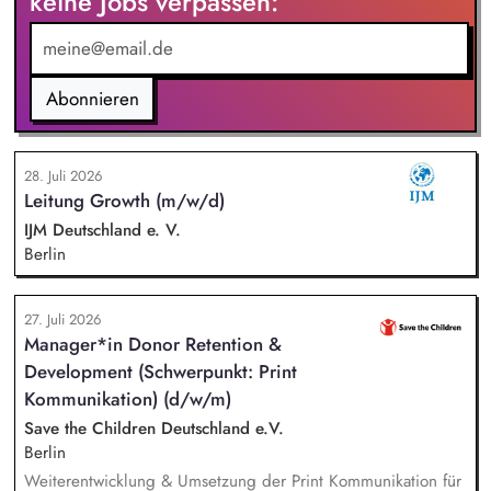
keine Jobs verpassen:
Sportvereine und -verbände, Jugendverbände,
Kinder-/Jugendreiseveranstalter). Eigenständige Konzeption
und Durchführung zielgruppengerechter Trainings in
digitalen Formaten sowie in Präsenz bei Auftraggebern.
Abonnieren
28. Juli 2026
Leitung Growth (m/w/d)
IJM Deutschland e. V.
Berlin
27. Juli 2026
Manager*in Donor Retention &
Development (Schwerpunkt: Print
Kommunikation) (d/w/m)
Save the Children Deutschland e.V.
Berlin
Weiterentwicklung & Umsetzung der Print Kommunikation für