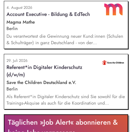
beantwortest Fragen zu Umwelt-, Arten- und Klimaschutz nach
4. August 2026
bestem Wissen und Gewissen. Du unterstützt Kampagnen
Account Executive - Bildung & EdTech
und Aktionen, beispielsweise durch das Sammeln von
Unterschriften für Petitionen.
Magma Mathe
Berlin
Du verantwortest die Gewinnung neuer Kund:innen (Schulen
& Schulträger) in ganz Deutschland - von der
Leadgenerierung bis zum Vertragsabschluss. Dabei arbeitest
du sowohl mit selbst generierten Leads als auch mit
29. Juli 2026
qualifizierten Inbound-Anfragen in einem typischen Sales-
Referent*in Digitaler Kinderschutz
Zyklus von rund zwei Monaten. Außerdem repräsentierst du
(d/w/m)
uns auf Messen, Konferenzen und Veranstaltungen im
Bildungsbereich und trägst aktiv dazu bei, unsere Marke in
Save the Children Deutschland e.V.
Deutschland zu etablieren.
Berlin
Als Referent*in Digitaler Kinderschutz sind Sie sowohl für die
Trainings-Akquise als auch für die Koordination und
Durchführung von ca. zweistündigen Workshops
verantwortlich. Identifikation, Ansprache und Akquise von
Täglichen »Job Alert« abonnieren &
Institutionen und Organisationen für Trainings zum sensiblen
Umgang mit Kinderfotos und -videos (z. B. Kitas, Schulen,