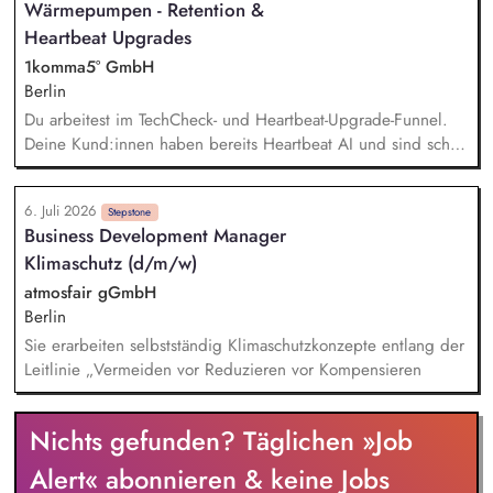
Wärmepumpen - Retention &
Deine Kunden. Dein Ziel ist es, für jeden Kunden die
perfekte, individuelle Lösung zu finden und den Abschluss
Heartbeat Upgrades
zu sichern.
1komma5° GmbH
Berlin
Du arbeitest im TechCheck- und Heartbeat-Upgrade-Funnel.
Deine Kund:innen haben bereits Heartbeat AI und sind schon
im 1KOMMA5° Kosmos. Sollte es noch zusätzliche kompatible
Hardware, zum Beispiel Speicher, Wechselrichter oder
6. Juli 2026
Wallboxen benötigen, kommst du ins Spiel. Deine Aufgabe
Stepstone
Business Development Manager
ist es, diese Situation sauber zu führen: Verstehen, erklären,
Klimaschutz (d/m/w)
Vertrauen schaffen, Angebot platzieren und den Abschluss
sichern. Echter Impact im Bestandsmarkt: Du hilfst
atmosfair gGmbH
Hausbesitzer:innen, bestehende PV-, Speicher-,
Berlin
Wärmepumpen- oder Wallbox-Systeme fit für Heartbeat AI
Sie erarbeiten selbstständig Klimaschutzkonzepte entlang der
und Dynamic Pulse zu machen. Keine Kaltakquise: Du
Leitlinie „Vermeiden vor Reduzieren vor Kompensieren
sprichst mit warmen Leads, Bestandskund:innen und
Interessent:innen, die bereits Kontakt zu 1KOMMA5° hatten
und Heartbeat AI nutzen wollen.
Nichts gefunden? Täglichen »Job
Alert« abonnieren & keine Jobs