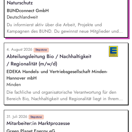
Naturschutz
BUNDconnect GmbH
Deutschlandweit
Du informierst aktiv über die Arbeit, Projekte und
Kampagnen des BUND. Du gewinnst neue Mitglieder und
stärkst damit langfristig den Umwelt- und Naturschutz. Du
beantwortest Fragen zu Umwelt-, Arten- und Klimaschutz nach
4. August 2026
bestem Wissen und Gewissen. Du unterstützt Kampagnen
Stepstone
Abteilungsleitung Bio / Nachhaltigkeit
und Aktionen, beispielsweise durch das Sammeln von
/ Regionalität (m/w/d)
Unterschriften für Petitionen.
EDEKA Handels- und Vertriebsgesellschaft Minden-
Hannover mbH
Minden
Die fachliche und organisatorische Verantwortung für den
Bereich Bio, Nachhaltigkeit und Regionalität liegt in Ihrem
Aufgabenbereich. Neue Ideen bringen Sie aktiv ein,
gestalten Veränderungen kreativ mit und treiben die
31. Juli 2026
strategische Weiterentwicklung des Bereichs mit analytischem
Stepstone
Mitarbeiter:in Marktprozesse
Denken voran. Sortiments- und Nachhaltigkeitsstrategien
entwickeln Sie weiter und setzen Impulse für ein
Green Planet Energy eG