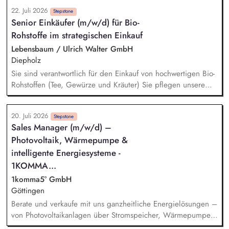
Neukundengewinnung Identifikation neuer Marktpotenziale
22. Juli 2026
inkl. Markt- und Wettbewerbsanalyse zur Weiterentwicklung
Stepstone
Senior Einkäufer (m/w/d) für Bio-
des Produkt- und Leistungsportfolios Beratung von Kunden zu
Rohstoffe im strategischen Einkauf
technischen und wirtschaftlichen Lösungen im E-Mobilität,
PV/Speicher-Bereich Erstellung von Angeboten und
Lebensbaum / Ulrich Walter GmbH
Kalkulationen sowie Durchführen von Vertragsverhandlungen
Diepholz
Koordination von Projekten in Zusammenarbeit mit Technik,
Sie sind verantwortlich für den Einkauf von hochwertigen Bio-
Planung und Montage
Rohstoffen (Tee, Gewürze und Kräuter) Sie pflegen unsere
Lieferantenbeziehungen und entwickeln diese strategisch
weiter Sie analysieren den Markt und bauen neue nachhaltige
20. Juli 2026
Beschaffungsquellen im Ursprung auf Die Umsetzung von
Stepstone
Sales Manager (m/w/d) –
Verbesserungspotenzialen und Innovationen entlang der
Photovoltaik, Wärmepumpe &
Lieferkette gehört zu Ihren Aufgaben Sie arbeiten eng mit
den Abteilungen Produktentwicklung, Qualitätswesen,
intelligente Energiesysteme -
Marketing und Vertrieb zusammen
1KOMMA...
1komma5° GmbH
Göttingen
Berate und verkaufe mit uns ganzheitliche Energielösungen –
von Photovoltaikanlagen über Stromspeicher, Wärmepumpen
und Wallboxen bis hin zu unserem intelligenten