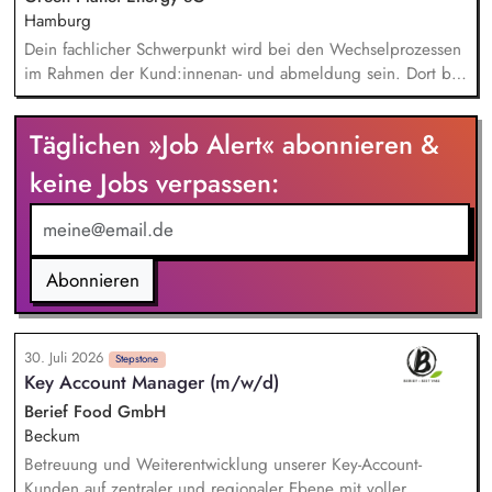
zukunftsfähiges Angebot und stellen dabei sicher, dass
Hamburg
relevante Qualitäts-, Nachhaltigkeits- und
Dein fachlicher Schwerpunkt wird bei den Wechselprozessen
Zertifizierungsanforderungen berücksichtigt werden. Sie
im Rahmen der Kund:innenan- und abmeldung sein. Dort bist
analysieren Markt-, Kunden- und Sortimentsentwicklungen und
du für die eigenverantwortliche Bearbeitung aller anfallenden
leiten daraus konkrete Maßnahmen ab. Potenziale für
Aufgaben zuständig. Im Austausch mit Marktpartnern, den
Täglichen »Job Alert« abonnieren &
nachhaltige, regionale und biologische Sortimente
Kund:innen und angrenzenden Fachbereichen klärst du
identifizieren Sie und begleiten deren Umsetzung.
offene Fragen und findest gemeinsam Lösungen. Du bist der
keine Jobs verpassen:
Second-Level-Support für den Kundenservice und
Geschäftskundenvertrieb.
Abonnieren
30. Juli 2026
Stepstone
Key Account Manager (m/w/d)
Berief Food GmbH
Beckum
Betreuung und Weiterentwicklung unserer Key-Account-
Kunden auf zentraler und regionaler Ebene mit voller