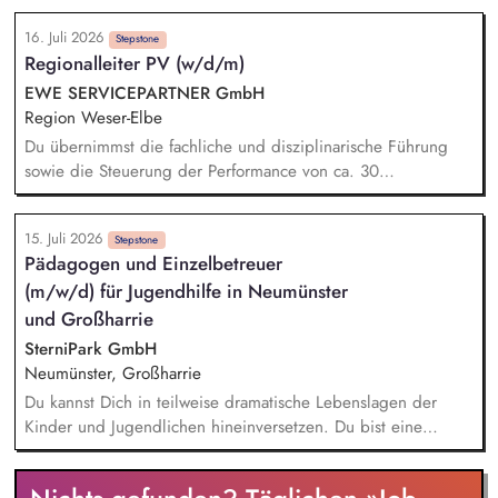
Energiemanagementsystem „Heartbeat
16. Juli 2026
Stepstone
Regionalleiter PV (w/d/m)
EWE SERVICEPARTNER GmbH
Region Weser-Elbe
Du übernimmst die fachliche und disziplinarische Führung
sowie die Steuerung der Performance von ca. 30
Mitarbeitenden. Die Eigenverantwortung Deiner
Mitarbeitenden förderst Du gezielt und schaffst damit die
15. Juli 2026
Grundlage für eine kontinuierliche Optimierung der
Stepstone
Pädagogen und Einzelbetreuer
Betriebsabläufe. Du trägst die Verantwortung für sämtliche
(m/w/d) für Jugendhilfe in Neumünster
Teilprozesse sowie für die Zusammenarbeit mit angrenzenden
Schnittstellen. Die termingerechte Inbetriebnahme der
und Großharrie
Anlagen koordinierst Du in enger Abstimmung mit den
SterniPark GmbH
Netzbetreibern. Du sorgst für eine bedarfsgerechte und
Neumünster, Großharrie
rechtzeitige Materialverfügbarkeit.
Du kannst Dich in teilweise dramatische Lebenslagen der
Kinder und Jugendlichen hineinversetzen. Du bist eine
vertrauensvolle und empathische Bezugsperson für die
Kinder und Jugendlichen. Du vermittelst den Kindern und