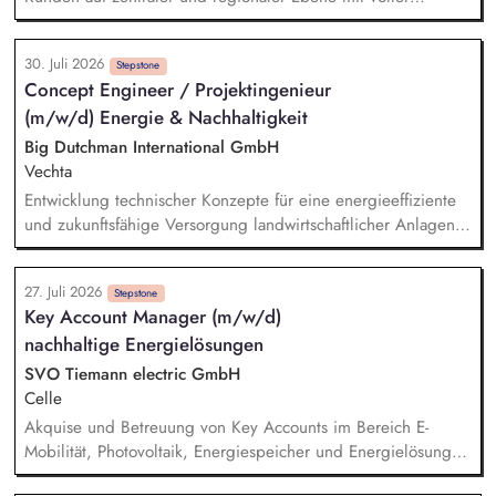
Umsatz-, Absatz- und Ertragsverantwortung. Entwicklung und
Umsetzung kundenindividueller Distributions- und
30. Juli 2026
Wachstumsstrategien sowie Identifikation neuer
Stepstone
Concept Engineer / Projektingenieur
Geschäftsfelder. Kontinuierliche Analyse von Markt- und
(m/w/d) Energie & Nachhaltigkeit
Wettbewerbsentwicklungen sowie Ableitung gezielter
Maßnahmen auch im Sinne des Category-Managements.
Big Dutchman International GmbH
Umsetzung von Produkteinführungen und Promotions sowie
Vechta
Erstellung von Angeboten und Aktionsvorschlägen.
Entwicklung technischer Konzepte für eine energieeffiziente
und zukunftsfähige Versorgung landwirtschaftlicher Anlagen
– von der Idee bis zur umsetzbaren Lösung. Begleitung und
Steuerung von Sonderprojekten (z. B. energieautarke
27. Juli 2026
Stallanlagen, Kühlkonzepte, Wärmetauscher-Systeme).
Stepstone
Key Account Manager (m/w/d)
Erstellung von Umweltberechnungen und Ermittlung des
nachhaltige Energielösungen
CO_2-Fußabdrucks für Produkte und Anlagenlösungen sowie
Entwicklung regionaler Nachhaltigkeitsansätze für Europa und
SVO Tiemann electric GmbH
Middle East Africa.
Celle
Akquise und Betreuung von Key Accounts im Bereich E-
Mobilität, Photovoltaik, Energiespeicher und Energielösungen
Aufbau langfristiger Kundenbeziehungen sowie aktive