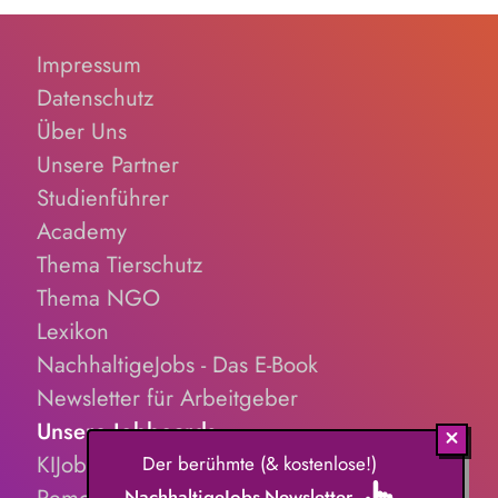
Impressum
Datenschutz
Über Uns
Unsere Partner
Studienführer
Academy
Thema Tierschutz
Thema NGO
Lexikon
NachhaltigeJobs - Das E-Book
Newsletter für Arbeitgeber
Unsere Jobboards
KIJobs.de
Der berühmte (& kostenlose!)
NachhaltigeJobs-Newsletter