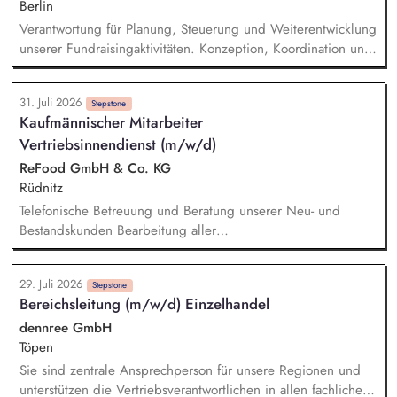
Durchführen von A/B-Tests für Anzeigen, Landingpages und
Berlin
Conversion-Funnels.
Verantwortung für Planung, Steuerung und Weiterentwicklung
unserer Fundraisingaktivitäten. Konzeption, Koordination und
Umsetzung zentraler Fundraisingkampagnen (z. B. Frühjahr,
Jahresende, Aktionen). Aufbau, Pflege und strategische
31. Juli 2026
Weiterentwicklung der Spender:innen‑ und
Stepstone
Kaufmännischer Mitarbeiter
Großspender:innen‑Beziehungen. Drittmittelmanagement:
Vertriebsinnendienst (m/w/d)
Antragstellung, Berichte, Mittelabrufe und Fristenkontrolle.
Budget‑ und Liquiditätsplanung sowie laufendes
ReFood GmbH & Co. KG
Finanzmonitoring.
Rüdnitz
Telefonische Betreuung und Beratung unserer Neu- und
Bestandskunden Bearbeitung aller
kaufmännischen/administrativen Themen im Tagesgeschäft
Unterstützung der Kollegen im Außendienst bei der Pflege
29. Juli 2026
und Qualifizierung der Kundendaten sowie bei der Termin-
Stepstone
Bereichsleitung (m/w/d) Einzelhandel
und Angebotsverfolgung Erstellung und Prüfung der
monatlichen Provisionsabrechnungen Bearbeitung der
dennree GmbH
Tagesberichte unserer Außendienstmitarbeiter Pflege der
Töpen
Kundenanlage & Stammdatenverwaltung Bearbeitung von
Sie sind zentrale Ansprechperson für unsere Regionen und
Reklamationen und Erarbeitung von Lösungen für
unterstützen die Vertriebsverantwortlichen in allen fachlichen