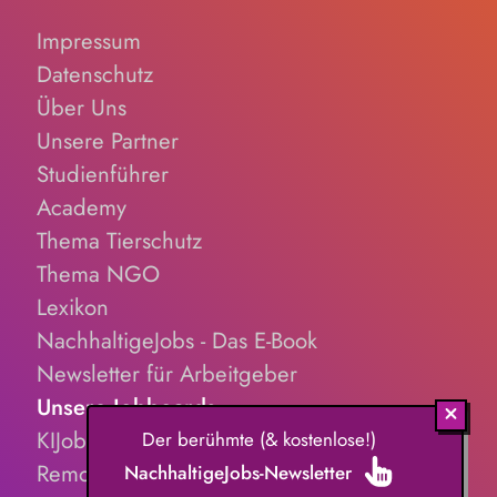
Impressum
Datenschutz
Über Uns
Unsere Partner
Studienführer
Academy
Thema Tierschutz
Thema NGO
Lexikon
NachhaltigeJobs - Das E-Book
Newsletter für Arbeitgeber
Unsere Jobboards
KIJobs.de
Der berühmte (& kostenlose!)
RemoteJobs.de
NachhaltigeJobs-Newsletter