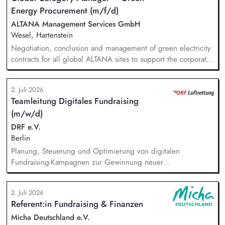
zur individuellen Förder:innen-Kommunikation. Systematische
Energy Procurement (m/f/d)
Planung, Steuerung und Umsetzung von Werbemaßnahmen,
Nachlass-Mailings oder Telefonie-Aktionen sowie die
ALTANA Management Services GmbH
Durchführung von analogen und digitalen Veranstaltungen.
Wesel, Hartenstein
Negotiation, conclusion and management of green electricity
contracts for all global ALTANA sites to support the corporate
target of achieving 100% renewable electricity sourcing.
Monitoring regulatory developments and market requirements
2. Juli 2026
related to green electricity procurement (e.g., GHG Protocol)
Teamleitung Digitales Fundraising
and integrating relevant aspects into the company's energy
(m/w/d)
procurement strategy in close collaboration with Corporate
Sustainability and EHSR. Development and implementation of
DRF e.V.
an energy data management framework to ensure
Berlin
transparency regarding energy consumption, suppliers,
Planung, Steuerung und Optimierung von digitalen
procurement costs and sustainability-related KPIs through
Fundraising-Kampagnen zur Gewinnung neuer
digitalized reporting structures.
Unterstützerinnen und Unterstützer. Weiterentwicklung und
Umsetzung von Performance-Marketing-Maßnahmen (Display-,
2. Juli 2026
Suchmaschinen-, Social-Media-Werbung etc.). Analyse von
Referent:in Fundraising & Finanzen
Kampagnenerfolgen, Erstellen von Reports und Ableiten von
datenbasierter Optimierungsmaßnahmen. Konzeption und
Micha Deutschland e.V.