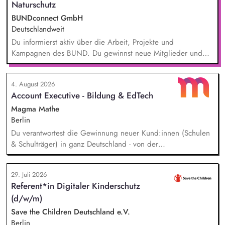
Naturschutz
BUNDconnect GmbH
Deutschlandweit
Du informierst aktiv über die Arbeit, Projekte und
Kampagnen des BUND. Du gewinnst neue Mitglieder und
stärkst damit langfristig den Umwelt- und Naturschutz. Du
beantwortest Fragen zu Umwelt-, Arten- und Klimaschutz nach
4. August 2026
bestem Wissen und Gewissen. Du unterstützt Kampagnen
Account Executive - Bildung & EdTech
und Aktionen, beispielsweise durch das Sammeln von
Unterschriften für Petitionen.
Magma Mathe
Berlin
Du verantwortest die Gewinnung neuer Kund:innen (Schulen
& Schulträger) in ganz Deutschland - von der
Leadgenerierung bis zum Vertragsabschluss. Dabei arbeitest
du sowohl mit selbst generierten Leads als auch mit
29. Juli 2026
qualifizierten Inbound-Anfragen in einem typischen Sales-
Referent*in Digitaler Kinderschutz
Zyklus von rund zwei Monaten. Außerdem repräsentierst du
(d/w/m)
uns auf Messen, Konferenzen und Veranstaltungen im
Bildungsbereich und trägst aktiv dazu bei, unsere Marke in
Save the Children Deutschland e.V.
Deutschland zu etablieren.
Berlin