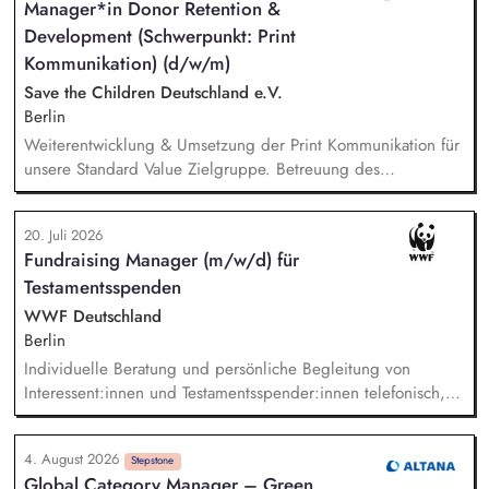
Manager*in Donor Retention &
Development (Schwerpunkt: Print
Kommunikation) (d/w/m)
Save the Children Deutschland e.V.
Berlin
Weiterentwicklung & Umsetzung der Print Kommunikation für
unsere Standard Value Zielgruppe. Betreuung des
postalischen Mailing-Programm inkl. der Spendenmagazine
und Spendenaufrufe sowie der Print Kommunikation innerhalb
20. Juli 2026
unserer Donor Journeys. Ko-Produktion von Content für die
Fundraising Manager (m/w/d) für
Print Kommunikation in enger Zusammenarbeit mit dem Team
Testamentsspenden
Brand, Content & Publikationen. Redaktion und Prüfung von
Content/Texten für andere Kanäle und Medien.
WWF Deutschland
Berlin
Individuelle Beratung und persönliche Begleitung von
Interessent:innen und Testamentsspender:innen telefonisch,
per E-Mail sowie bei persönlichen Gesprächen. Strategische
Weiterentwicklung des Erbschaftsfundraisings und der Donor
4. August 2026
Journeys – von der Lead-Akquise über Stewardship bis hin
Stepstone
Global Category Manager – Green