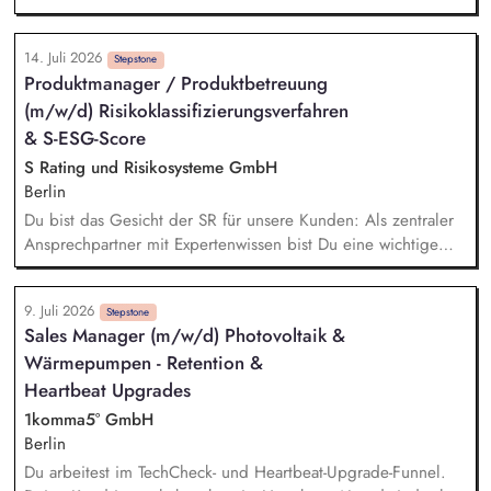
Kundenanliegen
Fragestellungen. Hierfür entwickeln Sie in enger Abstimmung
mit der Leitung Gesamtvertrieb unsere Vertriebsstrategie
14. Juli 2026
kontinuierlich weiter und übersetzen diese in wirksame
Stepstone
Produktmanager / Produktbetreuung
Maßnahmen für den operativen Alltag. Sie optimieren
(m/w/d) Risikoklassifizierungsverfahren
Prozesse entlang der gesamten Vertriebskette mit Blick auf
Effizienz, Nachhaltigkeit und Kundenerlebnis. Sie erkennen
& S-ESG-Score
Marktpotenziale und entwickeln Standorte, Sortimente und
S Rating und Risikosysteme GmbH
Vertriebskonzepte weiter.
Berlin
Du bist das Gesicht der SR für unsere Kunden: Als zentraler
Ansprechpartner mit Expertenwissen bist Du eine wichtige
Anlaufstelle für den S-ESG-Score und unsere etablierten
Risikoklassifizierungsverfahren. Du leistest wichtige
9. Juli 2026
Übersetzungsarbeit: Durch die Erstellung von
Stepstone
Sales Manager (m/w/d) Photovoltaik &
praxistauglichen Schulungs- und Kommunikationsunterlagen
Wärmepumpen - Retention &
(Leitfäden, FAQ-Listen, Validierungskommunikationen etc.)
unterstützt Du die Sparkassen bei der Umsetzung
Heartbeat Upgrades
bestmöglich. Du beantwortest Supportanfragen und betreust
1komma5° GmbH
unsere Kunden und Gremien. Du entwickelst die
Berlin
Kommunikationskanäle weiter und siehst KI als Chance.
Du arbeitest im TechCheck- und Heartbeat-Upgrade-Funnel.