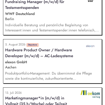
Fundraising Manager (m/w/d) für
Print Kommunikation in enger Zusammenarbeit mit dem Team
Testamentsspenden
Brand, Content & Publikationen. Redaktion und Prüfung von
Content/Texten für andere Kanäle und Medien.
WWF Deutschland
Berlin
Individuelle Beratung und persönliche Begleitung von
Interessent:innen und Testamentsspender:innen telefonisch,
per E-Mail sowie bei persönlichen Gesprächen. Strategische
Weiterentwicklung des Erbschaftsfundraisings und der Donor
5. August 2026
Journeys – von der Lead-Akquise über Stewardship bis hin
Stepstone
Hardware Product Owner / Hardware
zur individuellen Förder:innen-Kommunikation. Systematische
Developer (m/w/d) – AC-Ladesysteme
Planung, Steuerung und Umsetzung von Werbemaßnahmen,
Nachlass-Mailings oder Telefonie-Aktionen sowie die
elexon GmbH
Durchführung von analogen und digitalen Veranstaltungen.
Aachen
Produktportfolio-Management: Du übernimmst die Pflege
sowie die kontinuierliche, zukunftsorientierte
Weiterentwicklung unseres AC-Ladesystem-Portfolios.
Anforderungs- & Pflichtenheft: Du analysierst und sammelst
13. Juli 2026
alle relevanten Produkt- und Kundenanforderungen,
Marketingmanager*in (m/w/d) in
dokumentierst diese in strukturierten Heften und stimmst sie
Vollzeit (35 h/Woche) oder Teilzeit
mit den Stakeholdern ab. Auslegung elektrischer Anlagen: