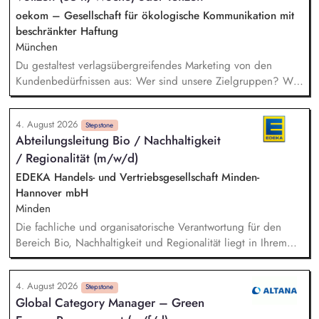
Du planst und dimensionierst
oekom – Gesellschaft für ökologische Kommunikation mit
Niederspannungshauptverteilungen (NSHV),
beschränkter Haftung
Unterverteilungen und Datenverteilungssysteme am Standort.
München
Projektleitung & Mitentwicklung: Du steuerst AC-Projekte von
Du gestaltest verlagsübergreifendes Marketing von den
der Definition bis zur Markteinführung (Zeit, Budget,
Kundenbedürfnissen aus: Wer sind unsere Zielgruppen? Was
Qualität).
bewegt sie? Wo erreichen wir sie? Du gehst in Verbindung
mit unseren Kund*innen und entwickelst daraus
4. August 2026
Marketingstrategien, konkrete Maßnahmen und neue Formate.
Stepstone
Abteilungsleitung Bio / Nachhaltigkeit
Du misst, was funktioniert, und ziehst daraus selbstständig
/ Regionalität (m/w/d)
Konsequenzen. Du verantwortest das operative Marketing für
unsere Publikumszeitschriften BIO, Slow Food Magazin und
EDEKA Handels- und Vertriebsgesellschaft Minden-
Natürlich Gärtnern: Newsletter, Social Media, Website,
Hannover mbH
Kooperationen – in enger Abstimmung mit Vertrieb und
Minden
Anzeigenverkauf.
Die fachliche und organisatorische Verantwortung für den
Bereich Bio, Nachhaltigkeit und Regionalität liegt in Ihrem
Aufgabenbereich. Neue Ideen bringen Sie aktiv ein,
gestalten Veränderungen kreativ mit und treiben die
4. August 2026
strategische Weiterentwicklung des Bereichs mit analytischem
Stepstone
Global Category Manager – Green
Denken voran. Sortiments- und Nachhaltigkeitsstrategien