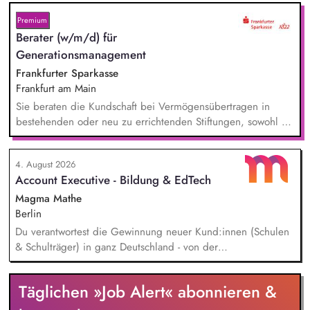
beantwortest Fragen zu Umwelt-, Arten- und Klimaschutz nach
bestem Wissen und Gewissen. Du unterstützt Kampagnen
Premium
und Aktionen, beispielsweise durch das Sammeln von
Berater (w/m/d) für
Unterschriften für Petitionen.
Generationsmanagement
Frankfurter Sparkasse
Frankfurt am Main
Sie beraten die Kundschaft bei Vermögensübertragen in
bestehenden oder neu zu errichtenden Stiftungen, sowohl zu
Lebzeiten als auch im Rahmen der Nachlassplanung. Sie
übernehmen eigenverantwortlich alle relevanten Aufgaben
4. August 2026
bei der Testamentsvollstreckung und Nachlassverwaltung. Sie
Account Executive - Bildung & EdTech
wirken aktiv an Werbemaßnahmen im Stiftungs- und
Nachlassmanagement mit, auch in kreativer Hinsicht.
Magma Mathe
Berlin
Du verantwortest die Gewinnung neuer Kund:innen (Schulen
& Schulträger) in ganz Deutschland - von der
Leadgenerierung bis zum Vertragsabschluss. Dabei arbeitest
du sowohl mit selbst generierten Leads als auch mit
Täglichen »Job Alert« abonnieren &
qualifizierten Inbound-Anfragen in einem typischen Sales-
Zyklus von rund zwei Monaten. Außerdem repräsentierst du