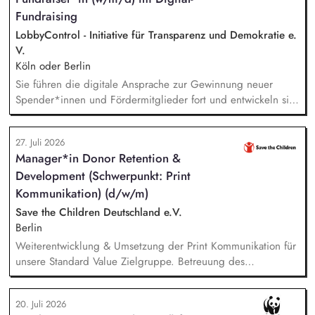
verantwortlich für das Personalmanagement und die operative
Fundraising
Steuerung von Prozessen zur Organisationsentwicklung.
LobbyControl - Initiative für Transparenz und Demokratie e.
V.
Köln oder Berlin
Sie führen die digitale Ansprache zur Gewinnung neuer
Spender*innen und Fördermitglieder fort und entwickeln sie
weiter. Sie sind verantwortlich für unsere E-Mailings und
steuern diese ganzheitlich - angefangen bei der Planung,
27. Juli 2026
Zielgruppensegmentierung und Themenauswahl übers Texten
Manager*in Donor Retention &
bis hin zur technischen Abwicklung und deren
Development (Schwerpunkt: Print
kontinuierlichen Optimierung und Weiterentwicklung.
Kommunikation) (d/w/m)
Save the Children Deutschland e.V.
Berlin
Weiterentwicklung & Umsetzung der Print Kommunikation für
unsere Standard Value Zielgruppe. Betreuung des
postalischen Mailing-Programm inkl. der Spendenmagazine
und Spendenaufrufe sowie der Print Kommunikation innerhalb
20. Juli 2026
unserer Donor Journeys. Ko-Produktion von Content für die