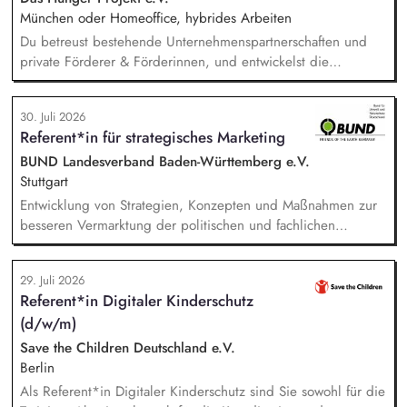
München oder Homeoffice, hybrides Arbeiten
Du betreust bestehende Unternehmenspartnerschaften und
private Förderer & Förderinnen, und entwickelst die
Zusammenarbeit systematisch weiter. Du identifizierst neue
Unternehmen und Förderer & Förderinnen und sprichst sie
30. Juli 2026
aktiv an. Du planst und setzt Fundraising-Maßnahmen
Referent*in für strategisches Marketing
eigenständig um und verfolgst deren Ergebnisse. Du
arbeitest eng mit der Landesdirektion, dem Marketing und
BUND Landesverband Baden-Württemberg e.V.
unseren Programmkollegen zusammen.
Stuttgart
Entwicklung von Strategien, Konzepten und Maßnahmen zur
besseren Vermarktung der politischen und fachlichen
Aktivitäten des BUND Baden-Württemberg, Beratung,
Unterstützung und Qualifizierung der Haupt- und
29. Juli 2026
Ehrenamtlichen im BUND zur Verbesserung der öffentlichen
Referent*in Digitaler Kinderschutz
Sichtbarkeit des BUND, Konzeptionelle Begleitung des
(d/w/m)
BUND-Auftritts bei Veranstaltungen, Aktionen u.ä.
Save the Children Deutschland e.V.
Berlin
Als Referent*in Digitaler Kinderschutz sind Sie sowohl für die