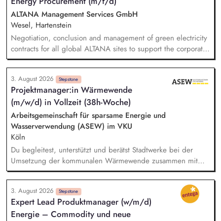
Energy Procurement (m/f/d)
entwickeln Sie weiter und setzen Impulse für ein
zukunftsfähiges Angebot und stellen dabei sicher, dass
ALTANA Management Services GmbH
relevante Qualitäts-, Nachhaltigkeits- und
Wesel, Hartenstein
Zertifizierungsanforderungen berücksichtigt werden. Sie
Negotiation, conclusion and management of green electricity
analysieren Markt-, Kunden- und Sortimentsentwicklungen und
contracts for all global ALTANA sites to support the corporate
leiten daraus konkrete Maßnahmen ab. Potenziale für
target of achieving 100% renewable electricity sourcing.
nachhaltige, regionale und biologische Sortimente
Monitoring regulatory developments and market requirements
identifizieren Sie und begleiten deren Umsetzung.
3. August 2026
related to green electricity procurement (e.g., GHG Protocol)
Stepstone
Projektmanager:in Wärmewende
and integrating relevant aspects into the company's energy
(m/w/d) in Vollzeit (38h-Woche)
procurement strategy in close collaboration with Corporate
Sustainability and EHSR. Development and implementation of
Arbeitsgemeinschaft für sparsame Energie und
an energy data management framework to ensure
Wasserverwendung (ASEW) im VKU
transparency regarding energy consumption, suppliers,
Köln
procurement costs and sustainability-related KPIs through
Du begleitest, unterstützt und berätst Stadtwerke bei der
digitalized reporting structures.
Umsetzung der kommunalen Wärmewende zusammen mit
dem Wärmeteam bei der ASEW. Im Fokus stehen
insbesondere vertriebliche Strategien für die Fernwärme, der
3. August 2026
Aufbau erneuerbarer Wärmenetze sowie der Ausbau
Stepstone
Expert Lead Produktmanager (w/m/d)
bestehender Fernwärmesysteme. Du unterstützt Stadtwerke,
Energie – Commodity und neue
wie sie ihre Fernwärmeabrechnung zukunftsfähig aufstellen