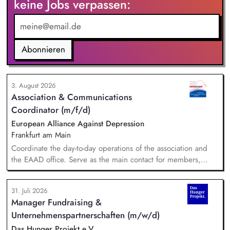
keine Jobs verpassen:
uns auf Messen, Konferenzen und Veranstaltungen im
Bildungsbereich und trägst aktiv dazu bei, unsere Marke in
Deutschland zu etablieren.
Abonnieren
3. August 2026
Association & Communications
Coordinator (m/f/d)
European Alliance Against Depression
Frankfurt am Main
Coordinate the day-to-day operations of the association and
the EAAD office. Serve as the main contact for members,
partners and general enquiries. Support the Board of
Directors by organising meetings, preparing documents and
31. Juli 2026
following up on decisions. Coordinate the association's
Manager Fundraising &
website, newsletters and social media. Support awareness
Unternehmenspartnerschaften (m/w/d)
campaigns and communication activities. Coordinate and
develop EAAD's fundraising activities.
Das Hunger Projekt e.V.