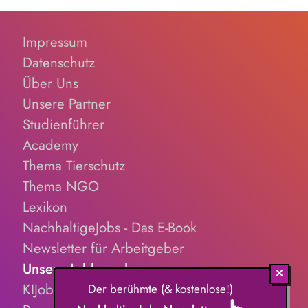
Impressum
Datenschutz
Über Uns
Unsere Partner
Studienführer
Academy
Thema Tierschutz
Thema NGO
Lexikon
NachhaltigeJobs - Das E-Book
Newsletter für Arbeitgeber
Unsere Jobboards
KIJobs.de
Der berühmte (& kostenlose!)