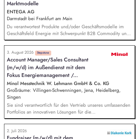
können – unter Berücksichtigung von CO₂-Kosten, neuen
Marktmodelle
regulatorischen Anforderungen und einer passenden
ENTEGA AG
Preisgestaltung.
Darmstadt bei Frankfurt am Main
Du verantwortest Produkte und/oder Geschäftsmodelle im
Geschäftsfeld Energie mit Schwerpunkt B2B Commodity und
neue Marktmodelle und entwickelst sie von der
Marktanforderung bis zur Einführung und Skalierung weiter.
3. August 2026
Du steuerst den wirtschaftlichen und marktseitigen Erfolg
Stepstone
Account Manager/Sales Consultant
deiner Strom- und Erdgasprodukte anhand relevanter
(m/w/d) im Außendienst mit dem
Kennzahlen wie Umsatz, Ergebnisbeitrag und
Kundenakzeptanz und leitest daraus Maßnahmen ab. Du
Fokus Energiemanagement /...
analysierst Markt-, Kunden- und Technologietrends –
Minol Messtechnik W. Lehmann GmbH & Co. KG
beispielsweise rund um Energy Sharing, PPAs, Flexibilitäten
Großräume: Villingen-Schwenningen, Jena, Heidelberg,
oder neue Vermarktungsmodelle - sowie regulatorische und
Singen
energiewirtschaftliche Entwicklungen und übersetzt sie in
Sie sind verantwortlich für den Vertrieb unseres umfassenden
Produktstrategien, Business Cases und Roadmaps.
Portfolios an innovativen Lösungen für die
Wohnungswirtschaft (Abrechnungsdienstleistung,
Energiemanagement, Immobilienservices). Sie betreuen und
2. Juli 2026
beraten unsere Kunden innerhalb Ihres Vertriebsgebietes und
Fundraiser (m/w/d) mit dem