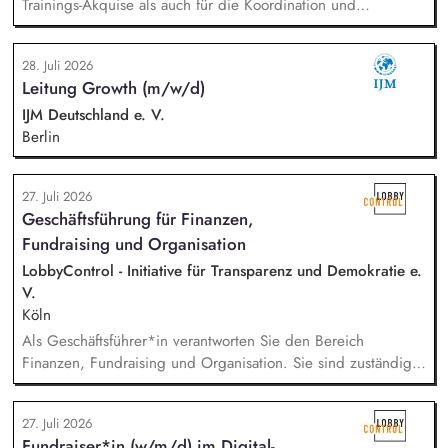
Trainings-Akquise als auch für die Koordination und
Durchführung von ca. zweistündigen Workshops
verantwortlich. Identifikation, Ansprache und Akquise von
28. Juli 2026
Institutionen und Organisationen für Trainings zum sensiblen
Leitung Growth (m/w/d)
Umgang mit Kinderfotos und -videos (z. B. Kitas, Schulen,
Sportvereine und -verbände, Jugendverbände,
IJM Deutschland e. V.
Kinder-/Jugendreiseveranstalter). Eigenständige Konzeption
Berlin
und Durchführung zielgruppengerechter Trainings in
digitalen Formaten sowie in Präsenz bei Auftraggebern.
27. Juli 2026
Geschäftsführung für Finanzen,
Fundraising und Organisation
LobbyControl - Initiative für Transparenz und Demokratie e.
V.
Köln
Als Geschäftsführer*in verantworten Sie den Bereich
Finanzen, Fundraising und Organisation. Sie sind zuständig
für die Finanzplanung, das Controlling und die Organisation
des Rechnungswesens. Sie leiten das Fundraising-Team und
27. Juli 2026
entwickeln eine nachhaltige Fundraising Strategie. Sie sind
Fundraiser*in (w/m/d) im Digital-