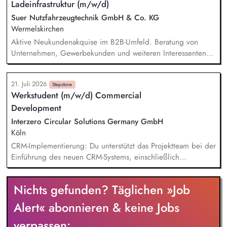
Ladeinfrastruktur (m/w/d)
unseren Systemen und stellst eine hohe Datenqualität sicher.
Kundenservice: Du unterstützt bei der schriftlichen und
Suer Nutzfahrzeugtechnik GmbH & Co. KG
telefonischen Kommunikation mit Kunden sowie internen und
Wermelskirchen
externen Ansprechpartnern.
Aktive Neukundenakquise im B2B-Umfeld. Beratung von
Unternehmen, Gewerbekunden und weiteren Interessenten
rund um Ladeinfrastruktur und Ladesäulen. Analyse
individueller Kundenanforderungen und Entwicklung
21. Juli 2026
passender Lösungen. Erstellung und Nachverfolgung von
Stepstone
Werkstudent (m/w/d) Commercial
Angeboten. Begleitung von Projekten von der ersten Anfrage
Development
bis zur Umsetzung. Zusammenarbeit mit internen Teams,
Technik und externen Partnern.
Interzero Circular Solutions Germany GmbH
Köln
CRM-Implementierung: Du unterstützt das Projektteam bei der
Einführung des neuen CRM-Systems, einschließlich
Datenpflege, Testing und Begleitung des Rollouts.
Tagesgeschäft Commercial Development: Du übernimmst
Nichts gefunden? Täglichen »Job
operative Aufgaben im Tagesgeschäft, etwa die Pflege von
Dashboards, die Betreuung des Reklamationstools sowie die
Alert« abonnieren & keine Jobs
Vorbereitung von Unterlagen für Board-Meetings.
verpassen:
Kommunikation & Vertriebsunterstützung: Du unterstützt die