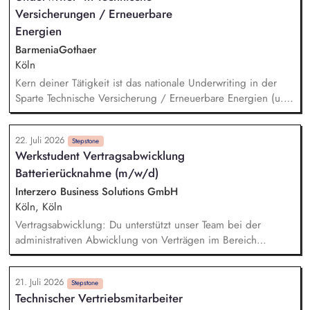
Versicherungen / Erneuerbare
Beratungsprojekte mit dem Schwerpunkt Nachhaltigkeit. Du
bringst Dein Fachwissen in nationalen und internationalen
Energien
(GT-)Gremien ein.
BarmeniaGothaer
Köln
Kern deiner Tätigkeit ist das nationale Underwriting in der
Sparte Technische Versicherung / Erneuerbare Energien (u.a.
für Kraftwerke aller Art, mit Schwerpunkt Windkraftanlagen,
Photovoltaikanlagen, Biogasanlagen, Batteriespeichersysteme,
22. Juli 2026
Wasserstofferzeugung, v.a. aber auch für Anlagen und Geräte
Stepstone
Werkstudent Vertragsabwicklung
im klassischen Maschinenbau). Du bringst dein Know-how bei
Batterierücknahme (m/w/d)
der Risikoanalyse und -bewertung, Prämienermittlung sowie
Angebotserstellung ein. Außerdem verantwortest du das
Interzero Business Solutions GmbH
Schnittstellenmanagement, d.h. du unterstützt fachlich den
Köln, Köln
Vertrieb und sorgst für die Aufbereitung der erforderlichen
Vertragsabwicklung: Du unterstützt unser Team bei der
Antragsunterlagen des Betriebs.
administrativen Abwicklung von Verträgen im Bereich
Batterierücknahme. Auftragsbewertung: Du prüfst eingehende
Kundenanfragen, bewertest diese nach definierten Vorgaben
21. Juli 2026
und bereitest sie für die weitere Bearbeitung vor.
Stepstone
Technischer Vertriebsmitarbeiter
Auftragseingabe: Du erfasst und pflegst Aufträge sorgfältig in