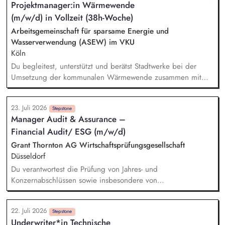
Projektmanager:in Wärmewende
dokumentierst diese in strukturierten Heften und stimmst sie
(m/w/d) in Vollzeit (38h-Woche)
mit den Stakeholdern ab. Auslegung elektrischer Anlagen:
Du planst und dimensionierst
Arbeitsgemeinschaft für sparsame Energie und
Niederspannungshauptverteilungen (NSHV),
Wasserverwendung (ASEW) im VKU
Unterverteilungen und Datenverteilungssysteme am Standort.
Köln
Projektleitung & Mitentwicklung: Du steuerst AC-Projekte von
Du begleitest, unterstützt und berätst Stadtwerke bei der
der Definition bis zur Markteinführung (Zeit, Budget,
Umsetzung der kommunalen Wärmewende zusammen mit
Qualität).
dem Wärmeteam bei der ASEW. Im Fokus stehen
insbesondere vertriebliche Strategien für die Fernwärme, der
23. Juli 2026
Aufbau erneuerbarer Wärmenetze sowie der Ausbau
Stepstone
Manager Audit & Assurance –
bestehender Fernwärmesysteme. Du unterstützt Stadtwerke,
Financial Audit/ ESG (m/w/d)
wie sie ihre Fernwärmeabrechnung zukunftsfähig aufstellen
können – unter Berücksichtigung von CO₂-Kosten, neuen
Grant Thornton AG Wirtschaftsprüfungsgesellschaft
regulatorischen Anforderungen und einer passenden
Düsseldorf
Preisgestaltung.
Du verantwortest die Prüfung von Jahres- und
Konzernabschlüssen sowie insbesondere von
Nachhaltigkeitsberichten. Du berätst und betreust unsere
vielfältige, international ausgerichtete Mandantschaft bei der
22. Juli 2026
Implementierung von Prozessen und der Erstellung von
Stepstone
Underwriter*in Technische
Nachhaltigkeitsberichten. Du verantwortest prüfungsnahe