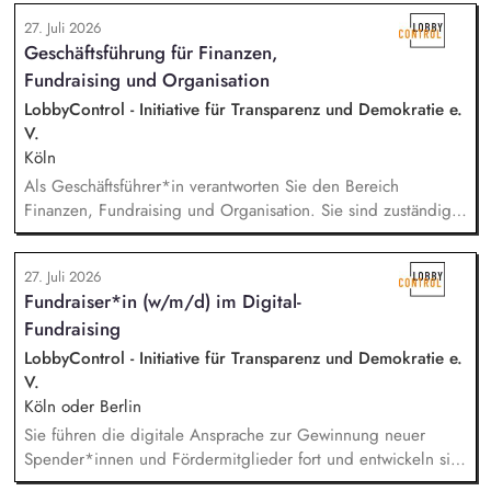
beantwortest Fragen zu Umwelt-, Arten- und Klimaschutz nach
27. Juli 2026
bestem Wissen und Gewissen. Du unterstützt Kampagnen
Geschäftsführung für Finanzen,
und Aktionen, beispielsweise durch das Sammeln von
Fundraising und Organisation
Unterschriften für Petitionen.
LobbyControl - Initiative für Transparenz und Demokratie e.
V.
Köln
Als Geschäftsführer*in verantworten Sie den Bereich
Finanzen, Fundraising und Organisation. Sie sind zuständig
für die Finanzplanung, das Controlling und die Organisation
des Rechnungswesens. Sie leiten das Fundraising-Team und
27. Juli 2026
entwickeln eine nachhaltige Fundraising Strategie. Sie sind
Fundraiser*in (w/m/d) im Digital-
verantwortlich für das Personalmanagement und die operative
Fundraising
Steuerung von Prozessen zur Organisationsentwicklung.
LobbyControl - Initiative für Transparenz und Demokratie e.
V.
Köln oder Berlin
Sie führen die digitale Ansprache zur Gewinnung neuer
Spender*innen und Fördermitglieder fort und entwickeln sie
weiter. Sie sind verantwortlich für unsere E-Mailings und