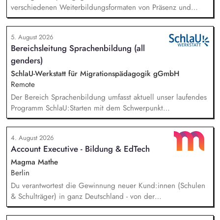
verschiedenen Weiterbildungsformaten von Präsenz und
Online-Workshops bis hin zu pädogischen Tagen und erstellst
Online-Selbstlernkurse für unsere Plattform schlau-lernen.org.
5. August 2026
Die inhaltlichen Schwerpunkte liegen dabei auf den
Bereichsleitung Sprachenbildung (all
Bereichen Lesen lernen, Mehrsprachigkeitsbewusstsein und
genders)
Alphabetisierung in der Grundschule.
SchlaU-Werkstatt für Migrationspädagogik gGmbH
Remote
Der Bereich Sprachenbildung umfasst aktuell unser laufendes
Programm SchlaU:Starten mit dem Schwerpunkt
"Alphabetisierung in DaZ für die Grundschule" sowie
zukünftig weitere auf Unterrichtsmaterial bezogene Projekte
4. August 2026
mit den Schwerpunkten sprachensensibles und
Account Executive - Bildung & EdTech
rassismuskritisches Deutschlernen von der Grundschule bis in
die Berufliche Bildung. Der Bereich Sprachenbildung
Magma Mathe
entwickelt in seinen Projekten dazu zielgruppengerechte und
Berlin
innovative Unterrichtsmaterialien und begleitet pädagogische
Du verantwortest die Gewinnung neuer Kund:innen (Schulen
Fachkräfte mit daran angeschlossenen
& Schulträger) in ganz Deutschland - von der
Weiterbildungsangeboten online wie offline.
Leadgenerierung bis zum Vertragsabschluss. Dabei arbeitest
du sowohl mit selbst generierten Leads als auch mit