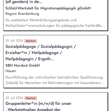
-betreuung aus dem Bereich der außerschulischen Bildung,
(all genders) in de...
aber auch aus Kultur, Sport, Wissenschaft oder anderen
SchlaU-Werkstatt für Migrationspädagogik gGmbH
gesellschaftlich relevanten Bereichen Entwicklung und
Region Brandenburg
Umsetzung von neuen pädagogischen Angeboten für Kinder
Du erarbeitest Weiterbildungsangebote und
und deren Familien
Multiplikator*innenschulungen für pädagogische Fachkräfte,
insbesondere zu Resilienzförderung und sozialem und
emotionalem Lernen für Deutsch-als-Zweitsprache-Lernende.
29. Juli 2026
Du planst und leitest (online) Weiterbildungen und
Stepstone
Sozialpädagoge / Sozialpädagogin /
Beratungen für pädagogische Fachkräfte. Du intensivierst und
Erzieher*in / Heilpädagoge /
erweiterst unsere Zusammenarbeit mit Schulen, kommunalen
Stellen und anderen Akteur*innen pädagogischer Arbeit in
Heilpädagogin / Ergoth...
Brandenburg.
SBH Nordost GmbH
Nauen
Durchführung der individuellen betrieblichen Qualifizierung
(InbeQ) für Menschen mit Behinderungen mit besonderem
Unterstützungsbedarf (§ 55 Abs. 2 SGB IX) im Rahmen der
Unterstützten Beschäftigung nach § 55 SGB IX, Vermittlung
22. Juli 2026
von Schlüsselqualifikationen und von berufsübergreifenden
Stepstone
Gruppenleiter*in (m/w/d) für unser
Lerninhalten sowie die Weiterentwicklung der Persönlichkeit,
„Werkstattnahes Angebot der
Bewerbungsmanagement, Akquise von Ausbildungs- bzw.