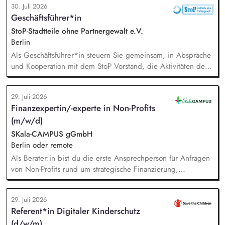
30. Juli 2026
qualifizierten Inbound-Anfragen in einem typischen Sales-
Geschäftsführer*in
Zyklus von rund zwei Monaten. Außerdem repräsentierst du
uns auf Messen, Konferenzen und Veranstaltungen im
StoP-Stadtteile ohne Partnergewalt e.V.
Bildungsbereich und trägst aktiv dazu bei, unsere Marke in
Berlin
Deutschland zu etablieren.
Als Geschäftsführer*in steuern Sie gemeinsam, in Absprache
und Kooperation mit dem StoP Vorstand, die Aktivitäten der
Bundesfachstelle StoP. Im Einzelnen bedeutet das:
Projektmanagement und Verantwortung für die Umsetzung
29. Juli 2026
des Gesamtprojektes, Gesamtsteuerung und Sicherstellung
Finanzexpertin/-experte in Non-Profits
des wirtschaftlichen Betriebes der Geschäftsstelle und des
(m/w/d)
Vereins (Finanzierung, Controlling), Akquise von
Fördermitteln und Spenden sowie Personalverantwortung für
SKala-CAMPUS gGmbH
die Bundesfachstelle mit 4 Mitarbeitenden.
Berlin oder remote
Als Berater:in bist du die erste Ansprechperson für Anfragen
von Non-Profits rund um strategische Finanzierung,
Finanzmanagement und Fundraising. Dabei entwickelst du
den gesamten Prozess von der Anfrage über
29. Juli 2026
Angebotserstellung bis zur eigenverantwortlichen Umsetzung.
Referent*in Digitaler Kinderschutz
Auf Basis der jeweiligen Herausforderungen entwickelst du
(d/w/m)
passgenaue Beratungsprozesse und berätst Organisationen zu