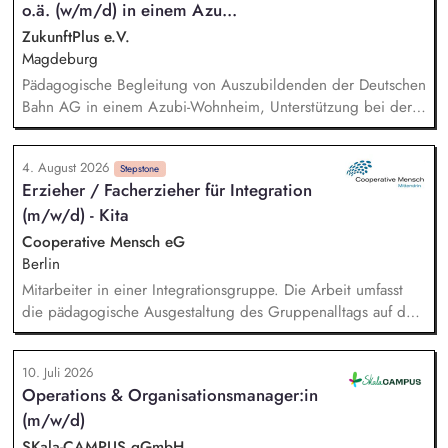
alltagsangebundene Handlungsansätze entlang unserer
o.ä. (w/m/d) in einem Azu...
Stiftungsprogrammatik.
ZukunftPlus e.V.
Magdeburg
Pädagogische Begleitung von Auszubildenden der Deutschen
Bahn AG in einem Azubi-Wohnheim, Unterstützung bei der
Organisation und Bewältigung des Alltags sowie bei
persönlichen Herausforderungen, Förderung
4. August 2026
lebenspraktischer Fähigkeiten, Planung und Durchführung
Stepstone
Erzieher / Facherzieher für Integration
von Freizeitaktivitäten und Gruppenangeboten, Motivation zur
(m/w/d) - Kita
aktiven Teilnahme an kulturellen, sportlichen und kreativen
Angeboten (auch extern), Förderung sozialer Kompetenzen
Cooperative Mensch eG
durch gruppendynamische Erlebnisse, Unterstützung bei der
Berlin
Vernetzung in Sozialräumen.
Mitarbeiter in einer Integrationsgruppe. Die Arbeit umfasst
die pädagogische Ausgestaltung des Gruppenalltags auf der
Grundlage des Berliner Bildungsprogramms. Das Team
besteht aus Erzieherinnen, die eng mit den therapeutischen
10. Juli 2026
Mitarbeiterinnen des benachbarten Sozialpädiatrischen
Operations & Organisationsmanager:in
Zentrums zusammen arbeiten. Aufgaben der Versorgung und
(m/w/d)
Organisation. Zusammenarbeit mit den Mitarbeiterinnen des
SPZ.
SKala-CAMPUS gGmbH