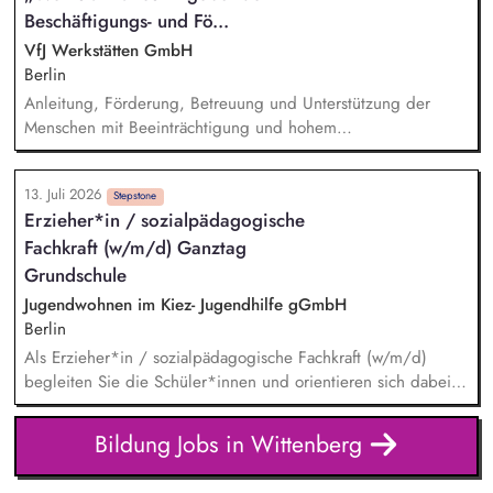
Arbeitsplätzen, administrative Tätigkeiten, Kontakt zu den
Beschäftigungs- und Fö...
Auftraggebern
VfJ Werkstätten GmbH
Berlin
Anleitung, Förderung, Betreuung und Unterstützung der
Menschen mit Beeinträchtigung und hohem
Unterstützungsbedarf – in Gruppen und individuell
Dialogische Entwicklung individueller Förderpläne
13. Juli 2026
Unterstützende Begleitung von individuellen
Stepstone
Erzieher*in / sozialpädagogische
Entwicklungsschritten und Gruppenprozessen Pflegerische
Fachkraft (w/m/d) Ganztag
Assistenz entsprechend des Bedarfs Dokumentation der
Betreuungstätigkeiten und der Entwicklung der
Grundschule
Teilnehmer*innen
Jugendwohnen im Kiez- Jugendhilfe gGmbH
Berlin
Als Erzieher*in / sozialpädagogische Fachkraft (w/m/d)
begleiten Sie die Schüler*innen und orientieren sich dabei
an einem mit der Schule abgestimmten, integrierten
Betreuungskonzept. Sie betreuen die Hausaufgaben. Sie
Bildung Jobs in Wittenberg
fördern das soziale Lernen in Schulklassen und gestalten den
Gruppenalltag. Sie leiten Freizeitangebote und Projekte an.