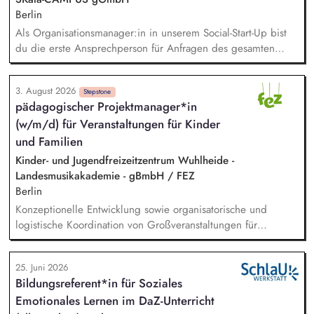
Berlin
Als Organisationsmanager:in in unserem Social-Start-Up bist
du die erste Ansprechperson für Anfragen des gesamten
Teams. Du unterstützt mit durchdachten Prozessen, passenden
Tools und individueller Beratung. Dabei schaust du über den
3. August 2026
Tellerrand, erkennst Bedarfe frühzeitig und findest
Stepstone
pädagogischer Projektmanager*in
pragmatische Lösungen, bevor aus kleinen Reibungen große
(w/m/d) für Veranstaltungen für Kinder
Hürden werden. Du gestaltest und entwickelst Prozesse
kreativ weiter und stellst sicher, dass sie im Alltag umgesetzt
und Familien
werden und Wirkung entfalten.
Kinder- und Jugendfreizeitzentrum Wuhlheide -
Landesmusikakademie - gBmbH / FEZ
Berlin
Konzeptionelle Entwicklung sowie organisatorische und
logistische Koordination von Großveranstaltungen für
Familien mit Kindern Mitarbeit bei der strategischen und
inhaltlichen Weiterentwicklung der Veranstaltungsreihen und
25. Juni 2026
Einzelangebote, auch in internen Kooperationen z.B. mit dem
Bildungsreferent*in für Soziales
Team Ferien oder dem Bereich Bildungsangebote für Schulen
Emotionales Lernen im DaZ-Unterricht
oder der Astrid-Lindgren Bühne Partner*innengewinnung und