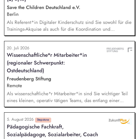
zentralen Fragen ihrer finanziellen Steuerung und
Save the Children Deutschland e.V.
strategischen Weiterentwicklung.
Berlin
Als Referent*in Digitaler Kinderschutz sind Sie sowohl für die
Trainings-Akquise als auch für die Koordination und
Durchführung von ca. zweistündigen Workshops
verantwortlich. Identifikation, Ansprache und Akquise von
20. Juli 2026
Institutionen und Organisationen für Trainings zum sensiblen
Wissenschaftliche*r Mitarbeiter*in
Umgang mit Kinderfotos und -videos (z. B. Kitas, Schulen,
(regionaler Schwerpunkt:
Sportvereine und -verbände, Jugendverbände,
Kinder-/Jugendreiseveranstalter). Eigenständige Konzeption
Ostdeutschland)
und Durchführung zielgruppengerechter Trainings in
Freudenberg Stiftung
digitalen Formaten sowie in Präsenz bei Auftraggebern.
Remote
Als wissenschaftliche*r Mitarbeiter*in sind Sie wichtiger Teil
eines kleinen, operativ tätigen Teams, das entlang einer
klaren Programmatik langfristig soziale Innovation
implementiert. Sie unterstützen die Geschäftsführung bei der
5. August 2026
Umsetzung der Stiftungsprogrammatik und entwickeln dabei
Stepstone
Pädagogische Fachkraft,
die Internationalisierungsstrategie der Stiftung weiter. Sie
Sozialpädagoge, Sozialarbeiter, Coach
übersetzen wissenschaftliche Erkenntnisse in