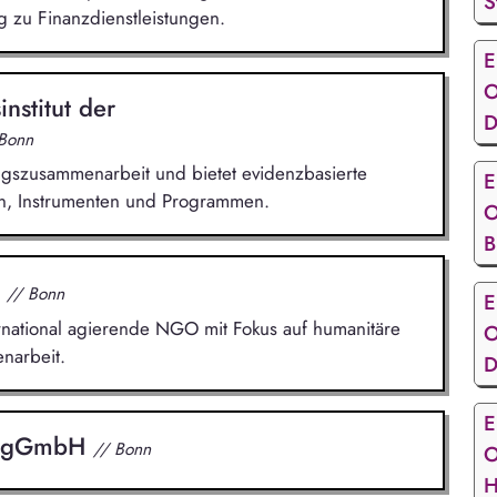
S
 zu Finanzdienstleistungen.
E
O
nstitut der
D
 Bonn
ungszusammenarbeit und bietet evidenzbasierte
E
en, Instrumenten und Programmen.
O
B
.
// Bonn
E
nternational agierende NGO mit Fokus auf humanitäre
O
narbeit.
D
E
ee gGmbH
// Bonn
O
H