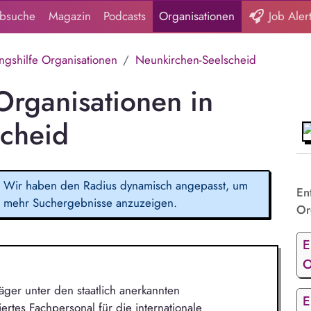
obsuche
Magazin
Podcasts
Organisationen
Job Aler
ngshilfe Organisationen
Neunkirchen-Seelscheid
Organisationen in
scheid
Wir haben den Radius dynamisch angepasst, um
En
mehr Suchergebnisse anzuzeigen.
Or
E
O
ger unter den staatlich anerkannten
E
iertes Fachpersonal für die internationale