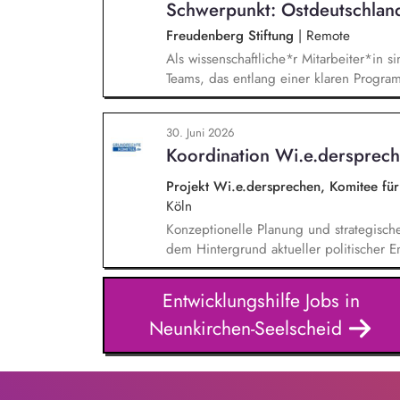
Schwerpunkt: Ostdeutschlan
Freudenberg Stiftung
|
Remote
Als wissenschaftliche*r Mitarbeiter*in si
Teams, das entlang einer klaren Programm
Sie unterstützen die Geschäftsführung 
entwickeln dabei die Internationalisierun
30. Juni 2026
wissenschaftliche Erkenntnisse in allt
Koordination Wi.e.dersprec
Stiftungsprogrammatik.
Projekt Wi.e.dersprechen, Komitee fü
Köln
Konzeptionelle Planung und strategisch
dem Hintergrund aktueller politischer E
Öffentlichkeitsarbeit Print und web in D
Vorträgen, Netzwerk- u. Fundraisingver
Entwicklungshilfe Jobs in
Privatspendenfundraisings, regelmäßi
Neunkirchen-Seelscheid
(neuen) Spender*innen, Organisation un
Dialogseminare.