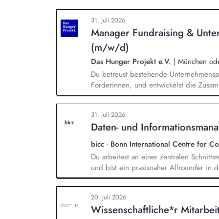
31. Juli 2026
Manager Fundraising & Unte
(m/w/d)
Das Hunger Projekt e.V.
|
München oder
Du betreust bestehende Unternehmenspa
Förderinnen, und entwickelst die Zusamm
neue Unternehmen und Förderer & Förder
setzt Fundraising-Maßnahmen eigenstän
31. Juli 2026
arbeitest eng mit der Landesdirektion
Daten- und Informationsman
zusammen.
bicc - Bonn International Centre for 
Du arbeitest an einer zentralen Schnitts
und bist ein praxisnaher Allrounder in
Rolle betreust Du unsere Bibliothek, en
und das institutionelle Forschungsdaten
20. Juli 2026
und Nachvollziehbarkeit von Forschungs
Wissenschaftliche*r Mitarbei
Kennzahlen und Berichte die strategisch