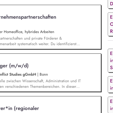
D
rnehmenspartnerschaften
E
O
R
 Homeoffice, hybrides Arbeiten
rtnerschaften und private Förderer &
enarbeit systematisch weiter. Du identifizierst
innen und sprichst sie aktiv an. Du planst und
E
dig um und verfolgst deren Ergebnisse. Du
i
, dem Marketing und unseren Programmkollegen
ager (m/w/d)
S
Conflict Studies gGmbH
|
Bonn
E
telle zwischen Wissenschaft, Administration und IT
 den verschiedenen Themenbereichen. In dieser
i
twickelst unser Forschungsinformationssystem (FIS)
management (FDM) weiter. Du sicherst die Qualität
E
informationen und unterstützt durch Analysen,
ter*in (regionaler
i
e Steuerung des Instituts.