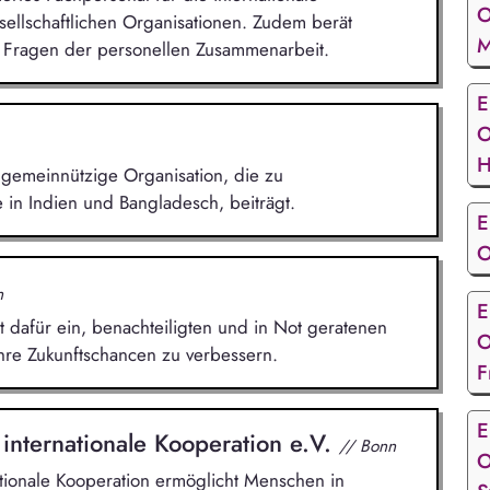
O
sellschaftlichen Organisationen. Zudem berät
M
Fragen der personellen Zusammenarbeit.
E
O
H
gemeinnützige Organisation, die zu
in Indien und Bangladesch, beiträgt.
E
O
n
E
t dafür ein, benachteiligten und in Not geratenen
O
hre Zukunftschancen zu verbessern.
F
E
 internationale Kooperation e.V.
// Bonn
O
ationale Kooperation ermöglicht Menschen in