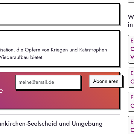
We
in
E
O
nisation, die Opfern von Kriegen und Katastrophen
W
Wiederaufbau bietet.
E
Abonnieren
O
e
E
O
E
eunkirchen-Seelscheid und Umgebung
O