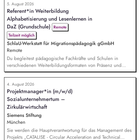
5. August 2026
mit den Schwerpunkten sprachensensibles und
Referent*in Weiterbildung
rassismuskritisches Deutschlernen von der Grundschule bis in
Alphabetisierung und Lesenlernen in
die Berufliche Bildung. Der Bereich Sprachenbildung
entwickelt in seinen Proj...
DaZ (Grundschule)
Remote
Teilzeit möglich
SchlaU-Werkstatt für Migrationspädagogik gGmbH
Remote
Du begleitest pädagogische Fachkräfte und Schulen in
verschiedenen Weiterbildungsformaten von Präsenz und
Online-Workshops bis hin zu pädogischen Tagen und erstellst
Online-Selbstlernkurse für unsere Plattform schlau-lernen.org.
4. August 2026
Die inhaltlichen Schwerpunkte liegen dabei auf den
Projektmanager*in (m/w/d)
Bereichen Lesen lernen, Mehrsprachigkeitsbewusstsein und
Sozialunternehmertum –
Alphabetisierung in der Grundschule.
Zirkulärwirtschaft
Siemens Stiftung
München
Sie werden die Hauptverantwortung für das Management des
Projekts „CATALISE - Circular Acceleration and Technical