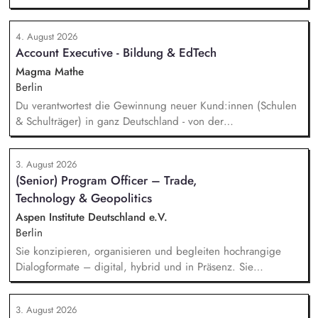
Assistance for Local Innovation and Sustainable Enterprises
4. August 2026
Account Executive - Bildung & EdTech
Magma Mathe
Berlin
Du verantwortest die Gewinnung neuer Kund:innen (Schulen
& Schulträger) in ganz Deutschland - von der
Leadgenerierung bis zum Vertragsabschluss. Dabei arbeitest
du sowohl mit selbst generierten Leads als auch mit
3. August 2026
qualifizierten Inbound-Anfragen in einem typischen Sales-
(Senior) Program Officer – Trade,
Zyklus von rund zwei Monaten. Außerdem repräsentierst du
Technology & Geopolitics
uns auf Messen, Konferenzen und Veranstaltungen im
Bildungsbereich und...
Aspen Institute Deutschland e.V.
Berlin
Sie konzipieren, organisieren und begleiten hochrangige
Dialogformate – digital, hybrid und in Präsenz. Sie
identifizieren aktuelle Entwicklungen in den Bereichen
Handel, Technologie, Geopolitik und wirtschaftliche
3. August 2026
Sicherheit und bereiten diese für Veranstaltungen,