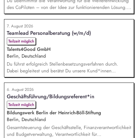
Du übernimmst die Verantwortung für die Weiterentwicklung
des CoPiloten – von der Idee zur funktionierenden Lösung.
Im Zentrum stehen die Umsetzung und Implementierung: Du
verstehst die zugrunde liegenden Prozesse, optimierst sie,
7. August 2026
und entwickelst daraus unser Produkt weiter, zusammen mit
Teamlead Personalberatung (w/m/d)
unseren Partnern der Branche.
Teilzeit möglich
Talents4Good GmbH
Berlin, Deutschland
Du führst erfolgreich Stellenbesetzungsverfahren durch.
Dabei begleitest und berätst Du unsere Kund*innen
partnerschaftlich – vom Auftaktbriefing bis zur erfolgreichen
Besetzung. Du hältst die Fäden in unserem Team
6. August 2026
Personalberatung zusammen und bist erste*r
Geschäftsführung/Bildungsreferent*in
Ansprechpartner*in sowie wichtigste*r Sparringspartner*in
für drei Kolleg*innen. Zudem bist Du Teil des Leitungskreises
Teilzeit möglich
zur strategisch...
Bildungswerk Berlin der Heinrich-Böll-Stiftung
Berlin, Deutschland
Gesamtsteuerung der Geschäftsstelle, Finanzverantwortlichkeit
und Budgetverwaltung, Verantwortlichkeit für