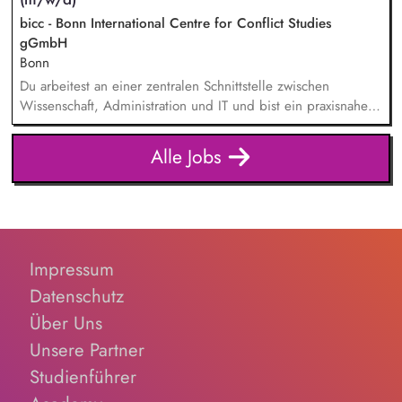
campaigns and communication activities. Coordinate and
devel...
bicc - Bonn International Centre for Conflict Studies
gGmbH
Bonn
Du arbeitest an einer zentralen Schnittstelle zwischen
Wissenschaft, Administration und IT und bist ein praxisnaher
Allrounder in den verschiedenen Themenbereichen. In dieser
Rolle betreust Du unsere Bibliothek, entwickelst unser
Alle Jobs
Forschungsinformationssystem (FIS) und das institutionelle
Forschungsdatenmanagement (FDM) weiter. Du sicherst die
Qualität und Nachvollziehbarkeit von Forschungsinforma...
Impressum
Datenschutz
Über Uns
Unsere Partner
Studienführer