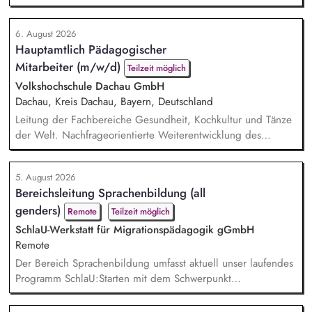
Zuwendungsanträge, Verwendungsnachweise und
Sachberichte für unterschiedliche Zuwendungsgeber,
6. August 2026
Kommunikation mit Zuwendungsgebern, Personalführung
Hauptamtlich Pädagogischer
(Personalfürsorge, Mitarbeiter*innengespräche), Entwicklung
Mitarbeiter (m/w/d)
von Leitlinien des Bildungsprogramms, Gremien- und
Teilzeit möglich
politische Vernetzungsarbeit...
Volkshochschule Dachau GmbH
Dachau, Kreis Dachau, Bayern, Deutschland
Leitung der Fachbereiche Gesundheit, Kochkultur und Tänze
der Welt. Nachfrageorientierte Weiterentwicklung des
Programmangebotes. Pädagogische Planung, inhaltliche
Entwicklung des Profils und Organisation des Angebots.
5. August 2026
Fachliche Auswahl von Kursleitenden sowie deren
Bereichsleitung Sprachenbildung (all
methodische und didaktische Beratung. Budgetsteuerung
genders)
sowie betriebswirtschaftliche Planung in den betreffenden
Remote
Teilzeit möglich
Fachbereichen. Mita...
SchlaU-Werkstatt für Migrationspädagogik gGmbH
Remote
Der Bereich Sprachenbildung umfasst aktuell unser laufendes
Programm SchlaU:Starten mit dem Schwerpunkt
"Alphabetisierung in DaZ für die Grundschule" sowie
zukünftig weitere auf Unterrichtsmaterial bezogene Projekte