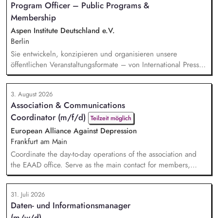
Program Officer – Public Programs &
Hintergrundgespräche, Publikationen und politische
Membership
Diskussionen auf. Sie identifizieren und gewinnen
Referent*innen sowie Diskuss...
Aspen Institute Deutschland e.V.
Berlin
Sie entwickeln, konzipieren und organisieren unsere
öffentlichen Veranstaltungsformate – von International Press
Roundtables, Deep Dive Discussions und Aspen Fireside
Chats bis hin zu besonderen Formaten wie der Aspen
3. August 2026
Summer Party, der Aspen Gala und neuen
Association & Communications
Veranstaltungsformaten. Sie identifizieren aktuelle politische
Coordinator (m/f/d)
Themen und gewinnen hochrangige Referentinnen sowie
Teilzeit möglich
Diskussionspartnerinnen a...
European Alliance Against Depression
Frankfurt am Main
Coordinate the day-to-day operations of the association and
the EAAD office. Serve as the main contact for members,
partners and general enquiries. Support the Board of
Directors by organising meetings, preparing documents and
31. Juli 2026
following up on decisions. Coordinate the association's
Daten- und Informationsmanager
website, newsletters and social media. Support awareness
(m/w/d)