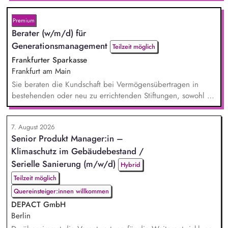
gehören: Individuelle Beratung von pflegenden und
sorgenden Angehörigen, Case Management und Entwicklung
Premium
passgenauer Unterstützungslösungen, Vermittlung von Pflege-
Berater (w/m/d) für
und Unterstützungsangeboten, Planung und Durchführung
Generationsmanagement
Teilzeit möglich
von Pro...
Frankfurter Sparkasse
Frankfurt am Main
Sie beraten die Kundschaft bei Vermögensübertragen in
bestehenden oder neu zu errichtenden Stiftungen, sowohl zu
Lebzeiten als auch im Rahmen der Nachlassplanung. Sie
übernehmen eigenverantwortlich alle relevanten Aufgaben
7. August 2026
bei der Testamentsvollstreckung und Nachlassverwaltung. Sie
Senior Produkt Manager:in –
wirken aktiv an Werbemaßnahmen im Stiftungs- und
Klimaschutz im Gebäudebestand /
Nachlassmanagement mit, auch in kreativer Hinsicht.
Serielle Sanierung (m/w/d)
Hybrid
Teilzeit möglich
Quereinsteiger:innen willkommen
DEPACT GmbH
Berlin