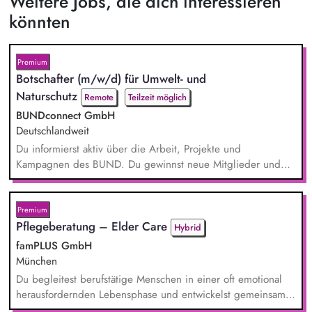
Weitere Jobs, die dich interessieren
könnten
Premium
Botschafter (m/w/d) für Umwelt- und
Naturschutz
Remote
Teilzeit möglich
BUNDconnect GmbH
Deutschlandweit
Du informierst aktiv über die Arbeit, Projekte und
Kampagnen des BUND. Du gewinnst neue Mitglieder und
stärkst damit langfristig den Umwelt- und Naturschutz. Du
beantwortest Fragen zu Umwelt-, Arten- und Klimaschutz nach
bestem Wissen und Gewissen. Du unterstützt Kampagnen
Premium
und Aktionen, beispielsweise durch das Sammeln von
Pflegeberatung – Elder Care
Hybrid
Unterschriften für Petitionen.
famPLUS GmbH
München
Du begleitest berufstätige Menschen in einer oft emotional
herausfordernden Lebensphase und entwickelst gemeinsam
mit ihnen individuelle Lösungen. Zu deinen Aufgaben