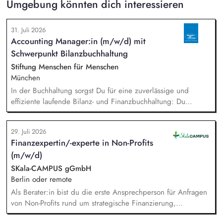
Umgebung könnten dich interessieren
31. Juli 2026
Accounting Manager:in (m/w/d) mit
Schwerpunkt Bilanzbuchhaltung
Stiftung Menschen für Menschen
München
In der Buchhaltung sorgst Du für eine zuverlässige und
effiziente laufende Bilanz- und Finanzbuchhaltung: Du
bearbeitest Bankgeschäfte, Kreditoren und Debitoren,
wickelst den Zahlungsverkehr ab und unterstützt bei Lohn-
29. Juli 2026
und Gehaltsabrechnung sowie im Steuer- und Meldewesen.
Finanzexpertin/-experte in Non-Profits
Zudem übernimmst Du eigenständig Abschlussarbeiten sowie
(m/w/d)
Kosten- und Leistungsrechnung und bringst Dich in
bereichsübergreifende Themen ein.
SKala-CAMPUS gGmbH
Berlin oder remote
Als Berater:in bist du die erste Ansprechperson für Anfragen
von Non-Profits rund um strategische Finanzierung,
Finanzmanagement und Fundraising. Dabei entwickelst du