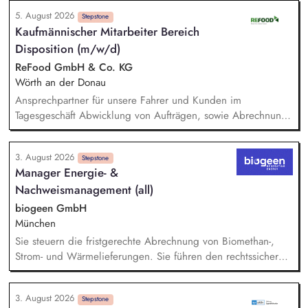
den gesamten Prozess von der Anfrage über
5. August 2026
Angebotserstellung bis zur eigenverantwortlichen Umsetzung.
Stepstone
Kaufmännischer Mitarbeiter Bereich
Auf Basis der jeweiligen Herausforderungen entwickelst du
Disposition (m/w/d)
passgenaue Beratungsprozesse und berätst Organisationen zu
zentralen Fragen ihrer finanziellen Steuerung und
ReFood GmbH & Co. KG
strategischen Weiterentwicklung.
Wörth an der Donau
Ansprechpartner für unsere Fahrer und Kunden im
Tagesgeschäft Abwicklung von Aufträgen, sowie Abrechnung
von erbrachten Leistungen Bearbeitung der eingehenden
Anfragen und Aufträge sowie von
3. August 2026
kaufmännischen/administrativen Themen Sicherstellung der
Stepstone
Manager Energie- &
Betriebsbereitschaft unseres Fuhrparks Laufende Überprüfung
Nachweismanagement (all)
und Optimierung der Logistikprozesse Pflege der
Arbeitsnachweise der gewerblichen Mitarbeiter und Kontrolle
biogeen GmbH
der Einhaltung der gesetzlichen Vorgaben
München
Sie steuern die fristgerechte Abrechnung von Biomethan-,
Strom- und Wärmelieferungen. Sie führen den rechtssicheren
Nachweis für nachhaltig erzeugtes Biomethan über Systeme
wie Nabisy, SURE sowie das dena-Biomethanregister. Sie
3. August 2026
übernehmen das operative Nominierungsmanagement an den
Stepstone