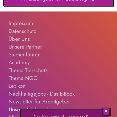
Steuerungsaufgaben in einem dynamischen Umfeld. Ein
Schwerpunkt Ihrer Tätigkeit liegt in der Führung und
Weiterentwicklung des Dialogmarketing-Teams: strategische
Weiterentwicklung des Dialogmarketings, fachliche Leitung
Impressum
und Koordination des Teams, Entwicklung und Optimierung
von Maßnahmen sowie Identifikation neuer
Datenschutz
Fundraisingpotenziale.
Über Uns
Unsere Partner
Studienführer
Academy
Thema Tierschutz
Thema NGO
Lexikon
NachhaltigeJobs - Das E-Book
Newsletter für Arbeitgeber
Unsere Jobboards
Der berühmte (& kostenlose!)