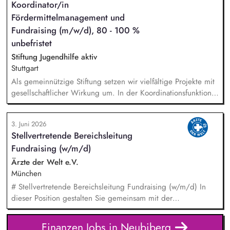
Koordinator/in
Schnittstellen des Energiemarktes. Sie analysieren komplexe
Fördermittelmanagement und
Datensätze, erstellen aussagekräftige energiewirtschaftliche
Reports und sichern eine hohe Datenqualität für interne
Fundraising (m/w/d), 80 - 100 %
Schnittstellen und Managemententscheidungen.
unbefristet
Stiftung Jugendhilfe aktiv
Stuttgart
Als gemeinnützige Stiftung setzen wir vielfältige Projekte mit
gesellschaftlicher Wirkung um. In der Koordinationsfunktion
stellst du die Beschaffung von Drittmitteln sicher, sorgst für
die zweckgerechte Verwendung und ermöglichst, dass
3. Juni 2026
Spenden und Fördermittel wirkungsvoll eingesetzt werden. -
Stellvertretende Bereichsleitung
Marktsondierung bestehender und geeigneter neuer
Fundraising (w/m/d)
Fördermittel - Begleitung unserer Pädagogik bei
Förderanträgen - Sicherstellen von Mittelbeantragung,
Ärzte der Welt e.V.
Mittelabruf und -verwendung inkl. Dokumentation -
München
Koordination, Verwaltung, zweckgerechte Zuordnung sowie
# Stellvertretende Bereichsleitung Fundraising (w/m/d) In
Nachweisführung von Spendengeldern - Buchhalterische
dieser Position gestalten Sie gemeinsam mit der
Unterstützung u.a. bei Führung und Kontrolle von
Bereichsleitung die strategische Weiterentwicklung des
Gruppengeldkonten
Fundraisings und übernehmen Führungs- sowie
Finanzen Jobs in Neubiberg