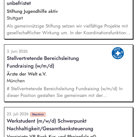
Schnittstellen und Managemententscheidungen.
unbefristet
Stiftung Jugendhilfe aktiv
Stuttgart
Als gemeinnützige Stiftung setzen wir vielfältige Projekte mit
gesellschaftlicher Wirkung um. In der Koordinationsfunktion
stellst du die Beschaffung von Drittmitteln sicher, sorgst für
die zweckgerechte Verwendung und ermöglichst, dass
3. Juni 2026
Spenden und Fördermittel wirkungsvoll eingesetzt werden. -
Stellvertretende Bereichsleitung
Marktsondierung bestehender und geeigneter neuer
Fundraising (w/m/d)
Fördermittel - Begleitung unserer Pädagogik bei
Förderanträgen - Sicherstellen von Mittelbeantragung,
Ärzte der Welt e.V.
Mittelabruf und -verwendung inkl. Dokumentation -
München
Koordination, Verwaltung, zweckgerechte Zuordnung sowie
# Stellvertretende Bereichsleitung Fundraising (w/m/d) In
Nachweisführung von Spendengeldern - Buchhalterische
dieser Position gestalten Sie gemeinsam mit der
Unterstützung u.a. bei Führung und Kontrolle von
Bereichsleitung die strategische Weiterentwicklung des
Gruppengeldkonten
Fundraisings und übernehmen Führungs- sowie
23. Juli 2026
Steuerungsaufgaben in einem dynamischen Umfeld. Ein
Stepstone
Werkstudent (m/w/d) Schwerpunkt
Schwerpunkt Ihrer Tätigkeit liegt in der Führung und
Nachhaltigkeit/Gesamtbanksteuerung
Weiterentwicklung des Dialogmarketing-Teams: strategische
Weiterentwicklung des Dialogmarketings, fachliche Leitung
Vereinigte VR Bank Kur- und Rheinpfalz eG