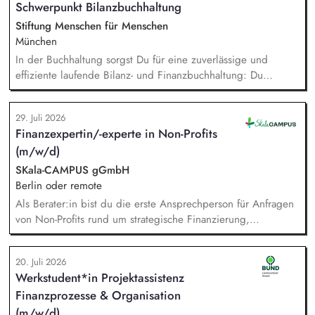
Schwerpunkt Bilanzbuchhaltung
campaigns and communication activities. Coordinate and
develop EAAD's fundraising activities.
Stiftung Menschen für Menschen
München
In der Buchhaltung sorgst Du für eine zuverlässige und
effiziente laufende Bilanz- und Finanzbuchhaltung: Du
bearbeitest Bankgeschäfte, Kreditoren und Debitoren,
wickelst den Zahlungsverkehr ab und unterstützt bei Lohn-
29. Juli 2026
und Gehaltsabrechnung sowie im Steuer- und Meldewesen.
Finanzexpertin/-experte in Non-Profits
Zudem übernimmst Du eigenständig Abschlussarbeiten sowie
(m/w/d)
Kosten- und Leistungsrechnung und bringst Dich in
bereichsübergreifende Themen ein.
SKala-CAMPUS gGmbH
Berlin oder remote
Als Berater:in bist du die erste Ansprechperson für Anfragen
von Non-Profits rund um strategische Finanzierung,
Finanzmanagement und Fundraising. Dabei entwickelst du
den gesamten Prozess von der Anfrage über
20. Juli 2026
Angebotserstellung bis zur eigenverantwortlichen Umsetzung.
Werkstudent*in Projektassistenz
Auf Basis der jeweiligen Herausforderungen entwickelst du
Finanzprozesse & Organisation
passgenaue Beratungsprozesse und berätst Organisationen zu
zentralen Fragen ihrer finanziellen Steuerung und
(m/w/d)