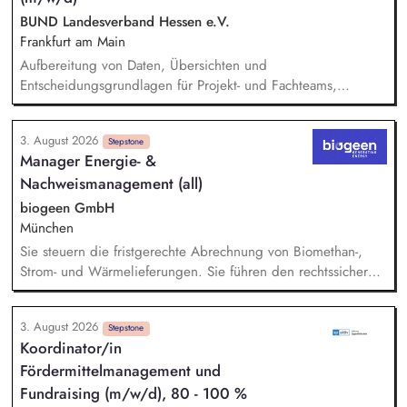
strategischen Weiterentwicklung.
BUND Landesverband Hessen e.V.
Frankfurt am Main
Aufbereitung von Daten, Übersichten und
Entscheidungsgrundlagen für Projekt- und Fachteams,
Mitarbeit an organisatorischen Konzepten, Abläufen und
Arbeitsdokumenten, Unterstützung im Projektmanagement (z.
3. August 2026
B. Protokolle, Aufgabenverfolgung, Terminvorbereitung),
Stepstone
Manager Energie- &
Recherchen zu organisatorischen und finanzbezogenen
Nachweismanagement (all)
Fragestellungen, Pflege und Strukturierung von Projekt- und
Organisationsdokumentationen, allgemeine unterstützende
biogeen GmbH
Tätigkeiten im Bereich Finanzverwaltung und Organisation.
München
Sie steuern die fristgerechte Abrechnung von Biomethan-,
Strom- und Wärmelieferungen. Sie führen den rechtssicheren
Nachweis für nachhaltig erzeugtes Biomethan über Systeme
wie Nabisy, SURE sowie das dena-Biomethanregister. Sie
3. August 2026
übernehmen das operative Nominierungsmanagement an den
Stepstone
Koordinator/in
Schnittstellen des Energiemarktes. Sie analysieren komplexe
Fördermittelmanagement und
Datensätze, erstellen aussagekräftige energiewirtschaftliche
Reports und sichern eine hohe Datenqualität für interne
Fundraising (m/w/d), 80 - 100 %