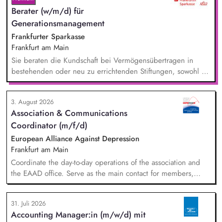
Berater (w/m/d) für
Generationsmanagement
Frankfurter Sparkasse
Frankfurt am Main
Sie beraten die Kundschaft bei Vermögensübertragen in
bestehenden oder neu zu errichtenden Stiftungen, sowohl zu
Lebzeiten als auch im Rahmen der Nachlassplanung. Sie
übernehmen eigenverantwortlich alle relevanten Aufgaben
3. August 2026
bei der Testamentsvollstreckung und Nachlassverwaltung. Sie
Association & Communications
wirken aktiv an Werbemaßnahmen im Stiftungs- und
Coordinator (m/f/d)
Nachlassmanagement mit, auch in kreativer Hinsicht.
European Alliance Against Depression
Frankfurt am Main
Coordinate the day-to-day operations of the association and
the EAAD office. Serve as the main contact for members,
partners and general enquiries. Support the Board of
Directors by organising meetings, preparing documents and
31. Juli 2026
following up on decisions. Coordinate the association's
Accounting Manager:in (m/w/d) mit
website, newsletters and social media. Support awareness